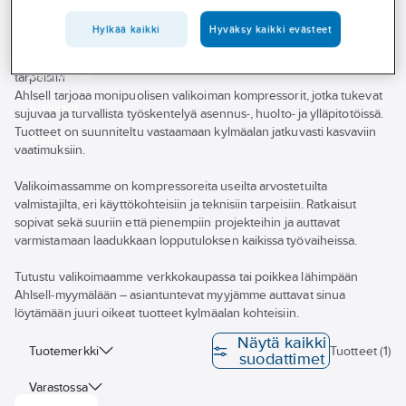
Palvelut
Hylkää kaikki
Hyväksy kaikki evästeet
Toimialat
Ammattilaisten luottamat kompressorit kylmätekniikan erilaisiin
Asioi meillä
tarpeisiin
Ahlsell tarjoaa monipuolisen valikoiman kompressorit, jotka tukevat
Artikkelit
sujuvaa ja turvallista työskentelyä asennus-, huolto- ja ylläpitotöissä.
Tuotteet on suunniteltu vastaamaan kylmäalan jatkuvasti kasvaviin
A-klubi
vaatimuksiin.
Valikoimassamme on kompressoreita useilta arvostetuilta
valmistajilta, eri käyttökohteisiin ja teknisiin tarpeisiin. Ratkaisut
sopivat sekä suuriin että pienempiin projekteihin ja auttavat
varmistamaan laadukkaan lopputuloksen kaikissa työvaiheissa.
Tutustu valikoimaamme verkkokaupassa tai poikkea lähimpään
Ahlsell-myymälään – asiantuntevat myyjämme auttavat sinua
löytämään juuri oikeat tuotteet kylmäalan kohteisiin.
Näytä kaikki
Tuotemerkki
Tuotteet (1)
suodattimet
Varastossa