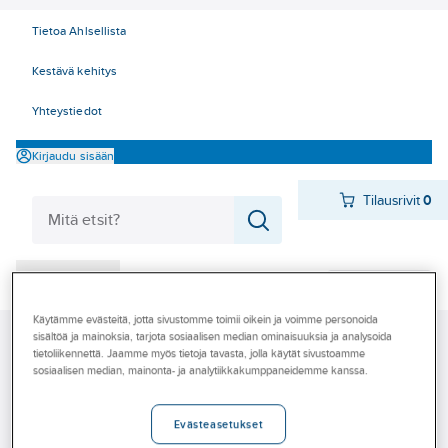
Tietoa Ahlsellista
Kestävä kehitys
Yhteystiedot
Kirjaudu sisään
Tilausrivit
0
Tuotteet
Pikatilaus
‎Tarjoukset
Käytämme evästeitä, jotta sivustomme toimii oikein ja voimme personoida
sisältöä ja mainoksia, tarjota sosiaalisen median ominaisuuksia ja analysoida
Ahlsell
Tuotteet
Kylmä
Kompressorit
Myymälät
tietoliikennettä. Jaamme myös tietoja tavasta, jolla käytät sivustoamme
Hermeettiset kompressorit
Danfoss
sosiaalisen median, mainonta- ja analytiikkakumppaneidemme kanssa.
Tapahtumat
Danfoss
Konseptit
Evästeasetukset