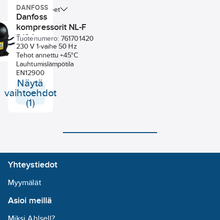
DANFOSS
Uudet tuotteet
Danfoss
kompressorit NL-F
R134a
Tuotenumero:
761701420
230 V 1-vaihe 50 Hz
Tehot annettu +45°C
Lauhtumislämpötila
EN12900
Näytä
vaihtoehdot
(1)
Yhteystiedot
Myymälät
Asioi meillä
Miksi Ahlsell?