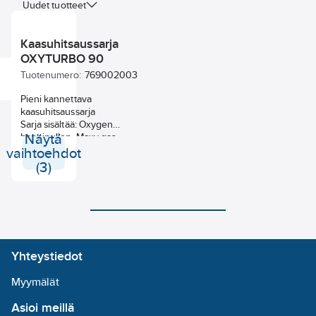
Uudet tuotteet
Kaasuhitsaussarja
OXYTURBO 90
Tuotenumero:
769002003
Pieni kannettava
kaasuhitsaussarja
Sarja sisältää: Oxygen
happipullon, Maxy gas
Näytä
kaasuseospullon, Mignon
vaihtoehdot
hapen virtaussäätimen ja
(3)
juottimen, 2 m letkut,
MICROSET mikroneulat
sekä suojalasit
Yhteystiedot
Myymälät
Asioi meillä