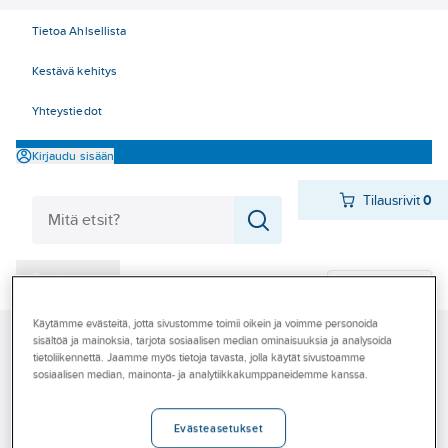
Tietoa Ahlsellista
Kestävä kehitys
Yhteystiedot
Kirjaudu sisään
Tilausrivit
0
Tuotteet
Pikatilaus
‎Tarjoukset
Käytämme evästeitä, jotta sivustomme toimii oikein ja voimme personoida
Ahlsell
Tuotteet
Kylmä
Huoltolaitteet, työkalut
Hitsaus
sisältöä ja mainoksia, tarjota sosiaalisen median ominaisuuksia ja analysoida
Myymälät
tietoliikennettä. Jaamme myös tietoja tavasta, jolla käytät sivustoamme
sosiaalisen median, mainonta- ja analytiikkakumppaneidemme kanssa.
Tapahtumat
Hitsaus
Konseptit
Evästeasetukset