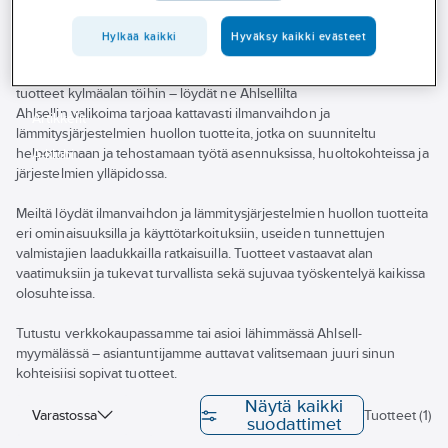
Palvelut
Kaasuhitsaus
Hylkää kaikki
Hyväksy kaikki evästeet
Toimialat
Ammattitasoiset ilmanvaihdon ja lämmitysjärjestelmien huollon
Asioi meillä
tuotteet kylmäalan töihin – löydät ne Ahlsellilta
Ahlsellin valikoima tarjoaa kattavasti ilmanvaihdon ja
Artikkelit
lämmitysjärjestelmien huollon tuotteita, jotka on suunniteltu
helpottamaan ja tehostamaan työtä asennuksissa, huoltokohteissa ja
A-klubi
järjestelmien ylläpidossa.
Meiltä löydät ilmanvaihdon ja lämmitysjärjestelmien huollon tuotteita
eri ominaisuuksilla ja käyttötarkoituksiin, useiden tunnettujen
valmistajien laadukkailla ratkaisuilla. Tuotteet vastaavat alan
vaatimuksiin ja tukevat turvallista sekä sujuvaa työskentelyä kaikissa
olosuhteissa.
Tutustu verkkokaupassamme tai asioi lähimmässä Ahlsell-
myymälässä – asiantuntijamme auttavat valitsemaan juuri sinun
kohteisiisi sopivat tuotteet.
Näytä kaikki
Varastossa
Tuotteet (1)
suodattimet