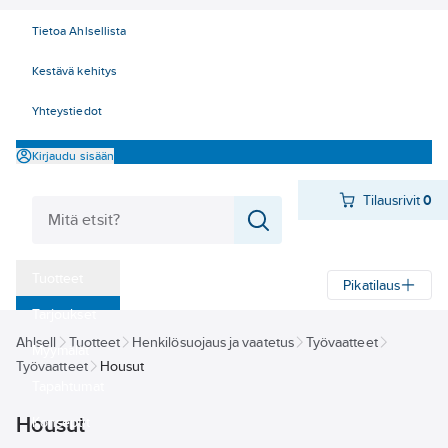
Tietoa Ahlsellista
Kestävä kehitys
Yhteystiedot
Kirjaudu sisään
Tilausrivit
0
Tuotteet
Pikatilaus
‎Tarjoukset
Ahlsell
Tuotteet
Henkilösuojaus ja vaatetus
Työvaatteet
Myymälät
Työvaatteet
Housut
Tapahtumat
Housut
Konseptit