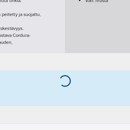
luta tinkiä.
Väri:
musta
peitetty ja suojattu,
tuskestävyys.
stava Cordura-
pauden,
housuissa on voitu
ana. Oikeassa
jossa kansi, ja