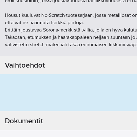
teollisuustöihin, joissa joustavuudesta tai liikkuvuudesta ei ha
Housut kuuluvat No-Scratch-tuotesarjaan, jossa metalliosat on 
etteivät ne naarmuta herkkiä pintoja.
Erittäin joustavaa Sorona-merkkistä tvilliä, jolla on hyvä kulu
Takaosan, etumuksen ja haarakappaleen neljään suuntaan jou
vahvistettu stretch-materiaali takaa erinomaisen liikkumisva
käyttömukavuuden ja ilmavuuden.
Joustavien paneelien ja päämateriaalin venyvyyden ansiosta 
Vaihtoehdot
käyttää vartalonmyötäisempää leikkausta.
Muotoillut polvet parantavat istuvuutta ja joustavuutta.
Sisäpuolella polvitaskut.
Etutaskut
Upotetut kaitaletaskut takana.
Vasemmassa reisitaskussa ulkopuolinen puhelintasku.
Oikeassa reisitaskussa mittatasku ja lisätaskuja.
Lahkeissa 5 cm:n pidennysvara.
Dokumentit
Taskut ja pitimet: Kaksi etutaskua. Upotetut kaitaletaskut tak
reisitaskussa pelkistetty mittatasku ja kynätaskuja. Reisitasku, 