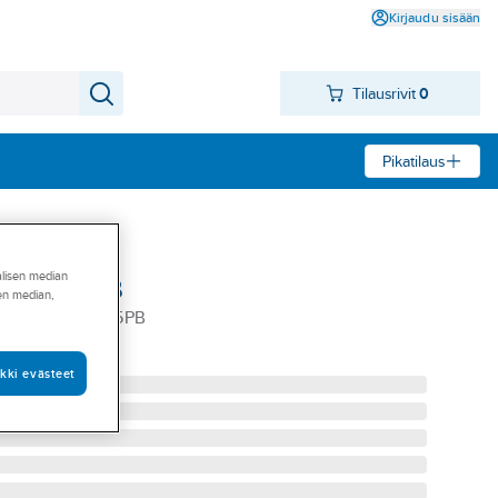
Kirjaudu sisään
Tilausrivit
0
Pikatilaus
alisen median
dor 1845PB
sen median,
L.BRADOR 1845PB
959368
kki evästeet