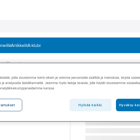
 meillä
Artikkelit
A-klubi
et
Housut
teitä, jotta sivustomme toimii oikein ja voimme personoida sisältöä ja mainoksia, tarjota sosia
Työhousu L.Bra
 ja analysoida tietoliikennettä. Jaamme myös tietoja tavasta, jolla käytät sivustoamme sosiaali
 analytiikkakumppaneidemme kanssa.
TYÖHOUSU MUSTA C46 
Tuotenumero
34959368
Toimittajan tuotenumero:
34
Hylkää kaikki
Hyväksy kai
asetukset