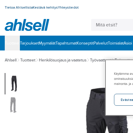
Tietoa Ahlsellista
Kestävä kehitys
Yhteystiedot
Tuotteet
‎Tarjoukset
Myymälät
Tapahtumat
Konseptit
Palvelut
Toimialat
Asioi
Ahlsell
Tuotteet
Henkilösuojaus ja vaatetus
Työvaatteet
Työvaatte
Käytämme eväs
ominaisuuksia
mainonta- ja
Eväste