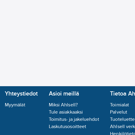
ulkopuolella puhelintasku, jossa magneettilukko.
Materiaali
ja grammapaino: 52 % polyesteriä, 30 % puuvillaa,
g/m2.
Tuotenumero
34959368
Toimittajan tuotenumero:
34959368
Materiaaliluokka
K0972B
Yhteystiedot
Asioi meillä
Tietoa Ah
Myymälät
Miksi Ahlsell?
Toimialat
Tule asiakkaaksi
Palvelut
Toimitus- ja jakeluehdot
Tuoteluette
Laskutusosoitteet
Ahlsell ver
Henkilötieto