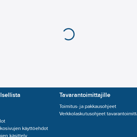
 18 % elastomeerejä. 250
lsellista
Tavarantoimittajille
Toimitus- ja pakkausohjeet
Verkkolaskutusohjeet tavarantoimitta
lot
kkosivujen käyttöehdot
jen käsittely