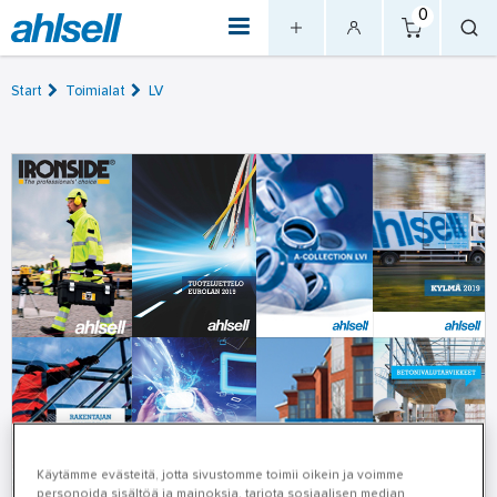
0
Start
Toimialat
LV
Käytämme evästeitä, jotta sivustomme toimii oikein ja voimme
personoida sisältöä ja mainoksia, tarjota sosiaalisen median