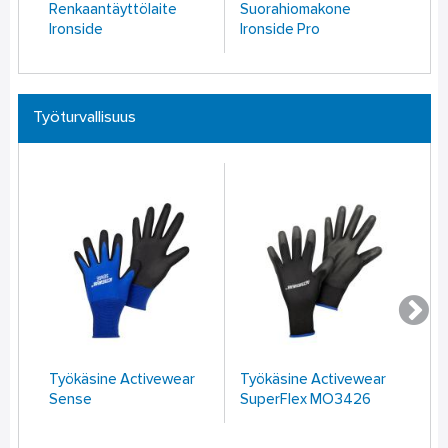
Renkaantäyttölaite
Suorahiomakone
Mu
Ironside
Ironside Pro
Ir
Työturvallisuus
Työkäsine Activewear
Työkäsine Activewear
Vy
Sense
SuperFlex MO3426