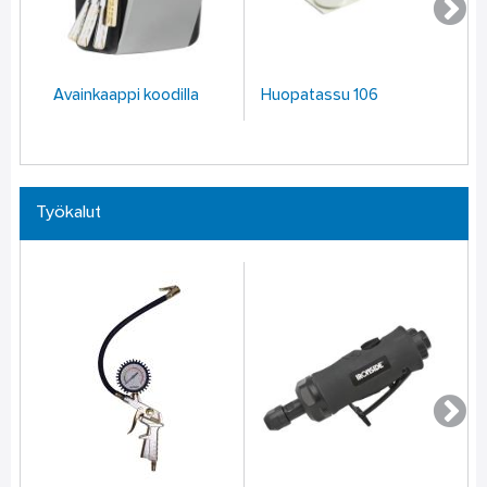
Avainkaappi koodilla
Huopatassu 106
Lin
Työkalut