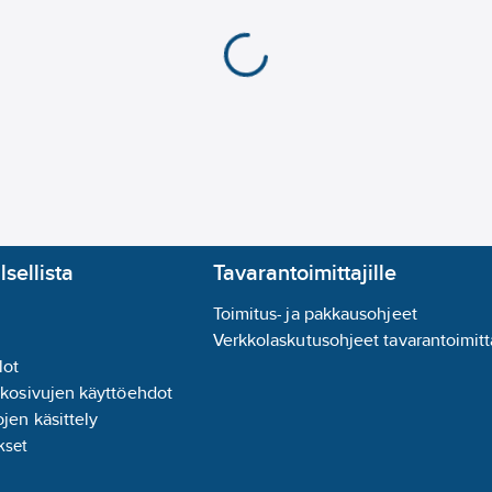
lsellista
Tavarantoimittajille
Toimitus- ja pakkausohjeet
Verkkolaskutusohjeet tavarantoimitta
lot
kkosivujen käyttöehdot
jen käsittely
kset