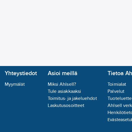
Yhteystiedot
Asioi meillä
Tietoa Ah
Myymälät
Miksi Ahlsell?
Toimialat
Tule asiakkaaksi
Palvelut
Toimitus- ja jakeluehdot
Tuoteluette
Laskutusosoitteet
Ahlsell ver
Henkilötieto
Evästeasetu