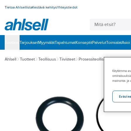
Tietoa Ahlsellista
Kestävä kehitys
Yhteystiedot
Tuotteet
‎Tarjoukset
Myymälät
Tapahtumat
Konseptit
Palvelut
Toimialat
Asioi
Ahlsell
Tuotteet
Teollisuus
Tiivisteet
Prosessiteollisuuden tiivisteet
Käytämme eväs
ominaisuuksia
mainonta- ja
Eväste