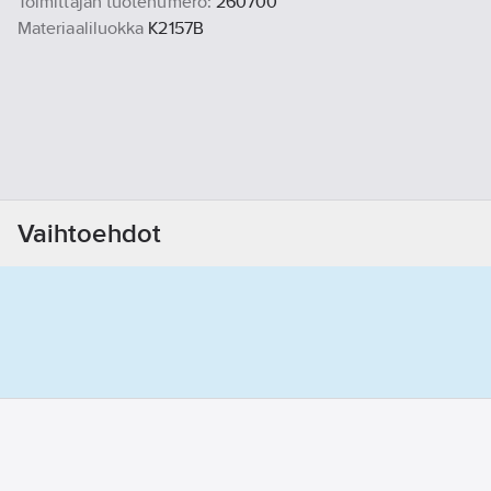
Toimittajan tuotenumero:
260700
Materiaaliluokka
K2157B
Vaihtoehdot