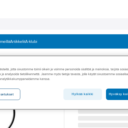
 meillä
Artikkelit
A-klubi
O-renkaat
teitä, jotta sivustomme toimii oikein ja voimme personoida sisältöä ja mainoksia, tarjota sosia
KLINGER®
 ja analysoida tietoliikennettä. Jaamme myös tietoja tavasta, jolla käytät sivustoamme sosiaali
O-Rengastiivist
 analytiikkakumppaneidemme kanssa.
O-RENGAS 88.5X3.53 F
Tuotenumero
T21004540
Hylkää kaikki
Hyväksy kai
asetukset
Toimittajan tuotenumero:
26