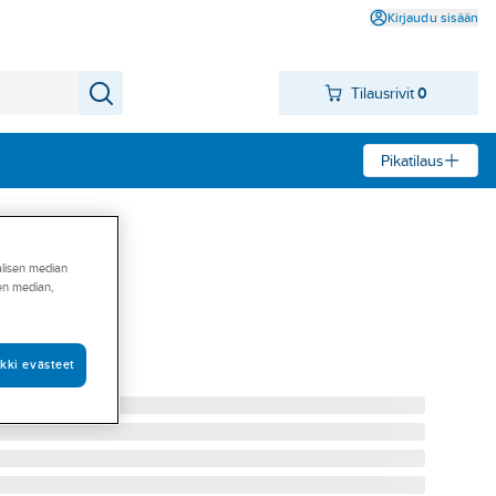
Kirjaudu sisään
Tilausrivit
0
Pikatilaus
alisen median
sen median,
e VITON
PM/VITON
kki evästeet
0700