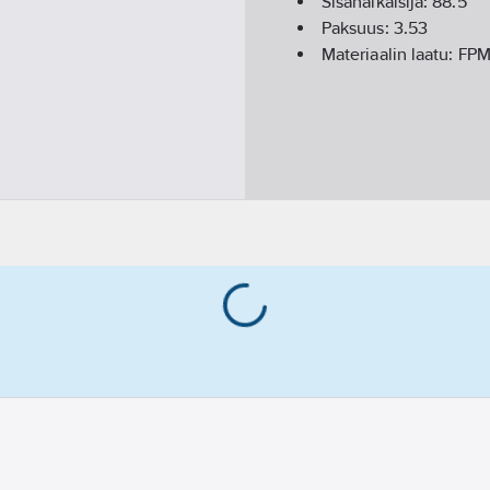
Sisähalkaisija:
88.5
Paksuus:
3.53
Materiaalin laatu:
FPM