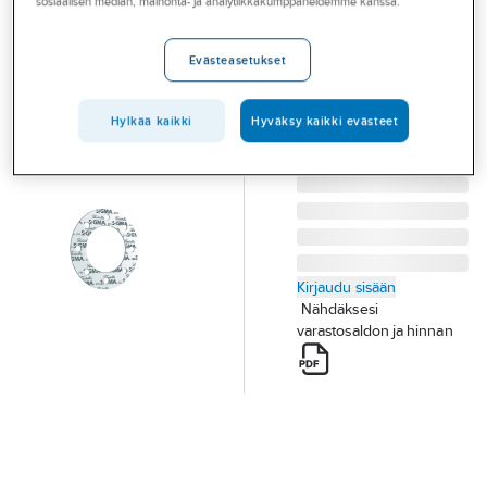
Sigma 533
sosiaalisen median, mainonta- ja analytiikkakumppaneidemme kanssa.
Palvelut
LAIPPATIIVISTE
Toimialat
DN500 PN16 SIGMA
Evästeasetukset
533 S=1.5MM
Asioi meillä
Tuotenumero
T21004601
Hylkää kaikki
Hyväksy kaikki evästeet
Toimittajan
Artikkelit
400881
tuotenumero:
A-klubi
Kirjaudu sisään
Nähdäksesi
varastosaldon ja hinnan