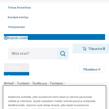
Tietoa Ahlsellista
Kestävä kehitys
Yhteystiedot
Kirjaudu sisään
Tilausrivit
0
Tuotteet
Pikatilaus
‎Tarjoukset
Ahlsell
Tuotteet
Teollisuus
Tiivisteet
Myymälät
Prosessiteollisuuden tiivisteet
Laippa- ja punostiivisteet
Tapahtumat
Käytämme evästeitä, jotta sivustomme toimii oikein ja voimme personoida
sisältöä ja mainoksia, tarjota sosiaalisen median ominaisuuksia ja analysoida
Laippatiiviste
Konseptit
tietoliikennettä. Jaamme myös tietoja tavasta, jolla käytät sivustoamme