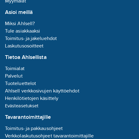
Myymälät
Asioi meillä
Miksi Ahlsell?
Tule asiakkaaksi
Toimitus- ja jakeluehdot
Laskutusosoitteet
Tietoa Ahlsellista
Toimialat
Palvelut
Tuoteluettelot
Ahlsell verkkosivujen käyttöehdot
Henkilötietojen käsittely
Evästeasetukset
Tavarantoimittajille
Toimitus- ja pakkausohjeet
Verkkolaskutusohjeet tavarantoimittajille