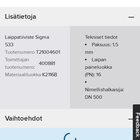
Lisätietoja
Laippatiiviste Sigma
Tekniset tiedot
533
Paksuus:
1.5
Tuotenumero
T21004601
mm
Toimittajan
Laipan
400881
tuotenumero:
paineluokka
Materiaaliluokka
K2116B
(PN):
16
Nimellishalkaisija:
DN 500
Feedba
Vaihtoehdot