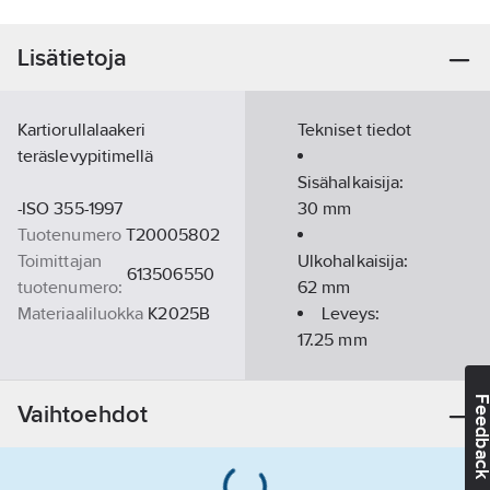
Lisätietoja
Kartiorullalaakeri
Tekniset tiedot
teräslevypitimellä
Sisähalkaisija:
-ISO 355-1997
30
mm
Tuotenumero
T20005802
Toimittajan
Ulkohalkaisija:
613506550
tuotenumero:
62
mm
Materiaaliluokka
K2025B
Leveys:
17.25
mm
Feedba
Vaihtoehdot