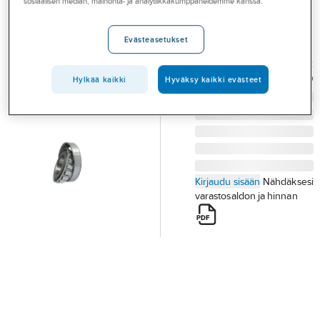
sosiaalisen median, mainonta- ja analytiikkakumppaneidemme kanssa.
Palvelut
ISB 302..
KARTIORULLALAAKERI
Toimialat
Evästeasetukset
ISB 30206
Asioi meillä
Tuotenumero
T20005802
Toimittajan
613506550
Hylkää kaikki
Hyväksy kaikki evästeet
tuotenumero:
Artikkelit
A-klubi
Kirjaudu sisään
Nähdäksesi
varastosaldon ja hinnan