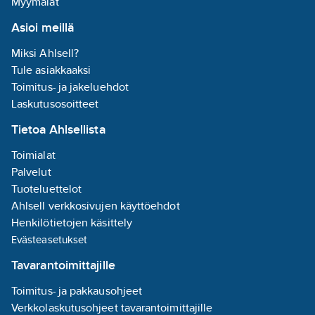
Myymälät
Asioi meillä
Miksi Ahlsell?
Tule asiakkaaksi
Toimitus- ja jakeluehdot
Laskutusosoitteet
Tietoa Ahlsellista
Toimialat
Palvelut
Tuoteluettelot
Ahlsell verkkosivujen käyttöehdot
Henkilötietojen käsittely
Evästeasetukset
Tavarantoimittajille
Toimitus- ja pakkausohjeet
Verkkolaskutusohjeet tavarantoimittajille