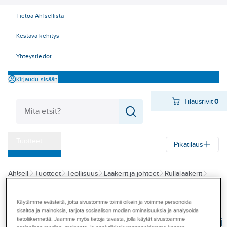
Tietoa Ahlsellista
Kestävä kehitys
Yhteystiedot
Kirjaudu sisään
Tilausrivit
0
Tuotteet
Pikatilaus
‎Tarjoukset
Ahlsell
Tuotteet
Teollisuus
Laakerit ja johteet
Rullalaakerit
Myymälät
Kartiorullalaakerit
Tapahtumat
Käytämme evästeitä, jotta sivustomme toimii oikein ja voimme personoida
ISB
sisältöä ja mainoksia, tarjota sosiaalisen median ominaisuuksia ja analysoida
Konseptit
Kartiorullalaakeri
tietoliikennettä. Jaamme myös tietoja tavasta, jolla käytät sivustoamme