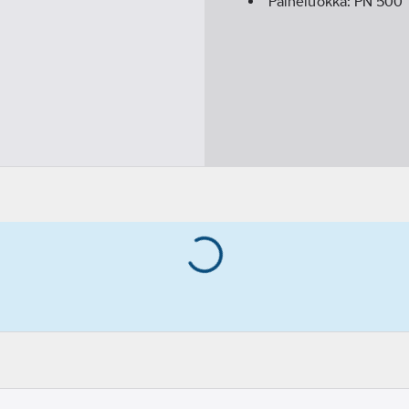
Paineluokka:
PN 500