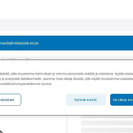
 meillä
Artikkelit
A-klubi
drauliikkatarvikkeet
teitä, jotta sivustomme toimii oikein ja voimme personoida sisältöä ja mainoksia, tarjota sosia
VOSS
 ja analysoida tietoliikennettä. Jaamme myös tietoja tavasta, jolla käytät sivustoamme sosiaali
Jatkoliitin Voss 
 analytiikkakumppaneidemme kanssa.
JATKOLIITIN SUORA FE 
Tuotenumero
T24003315
Hylkää kaikki
Hyväksy kai
asetukset
Toimittajan tuotenumero:
24