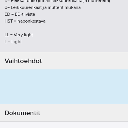
X= Pelkkä runko (ilman leikkuurenkaita ja muttereita)
0= Leikkuurenkaat ja mutterit mukana
ED = ED-tiiviste
HST = haponkestävä
LL = Very light
L = Light
S = Heavy
Tuotenumero
T24003315
Vaihtoehdot
Toimittajan tuotenumero:
24-0DL-10
Materiaaliluokka
K2432A
Dokumentit