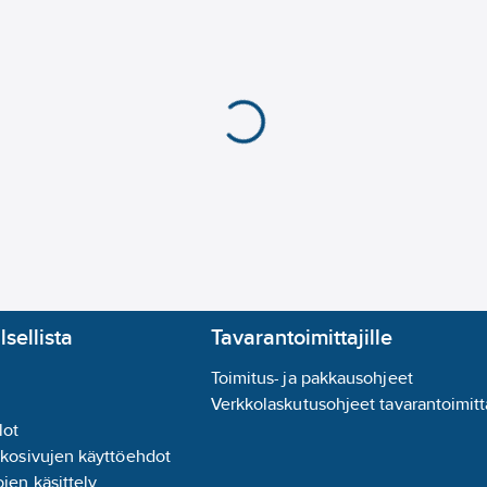
lsellista
Tavarantoimittajille
Toimitus- ja pakkausohjeet
Verkkolaskutusohjeet tavarantoimitta
lot
kkosivujen käyttöehdot
jen käsittely