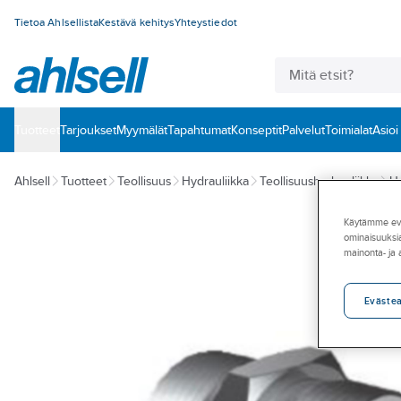
Tietoa Ahlsellista
Kestävä kehitys
Yhteystiedot
Tuotteet
‎Tarjoukset
Myymälät
Tapahtumat
Konseptit
Palvelut
Toimialat
Asioi
Ahlsell
Tuotteet
Teollisuus
Hydrauliikka
Teollisuushydrauliikka
Hy
Käytämme eväs
ominaisuuksia
mainonta- ja
Eväste