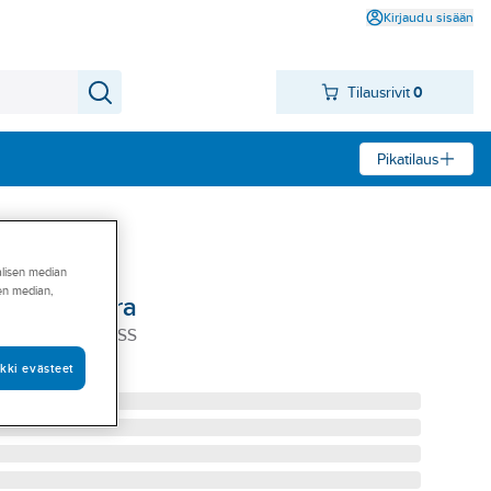
Kirjaudu sisään
Tilausrivit
0
Pikatilaus
alisen median
sen median,
24-S-...suora
DH 24-DL-10 VOSS
kki evästeet
-0DL-10