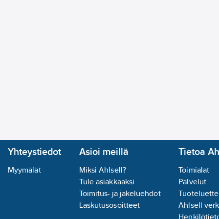
Yhteystiedot
Asioi meillä
Tietoa Ah
Myymälät
Miksi Ahlsell?
Toimialat
Tule asiakkaaksi
Palvelut
Toimitus- ja jakeluehdot
Tuoteluette
Laskutusosoitteet
Ahlsell ver
Henkilötieto