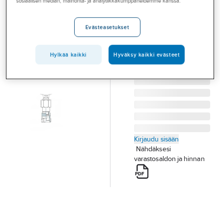
sosiaalisen median, mainonta- ja analytiikkakumppaneidemme kanssa.
Palvelut
Dunlop Hiflex M
16X2
Toimialat
Evästeasetukset
MITTAUSLIITIN M16x2
Asioi meillä
-R1/4" DH 24-202133
Hylkää kaikki
Hyväksy kaikki evästeet
Artikkelit
Tuotenumero
605572
Toimittajan
24-202133
tuotenumero:
A-klubi
Kirjaudu sisään
Nähdäksesi
varastosaldon ja hinnan