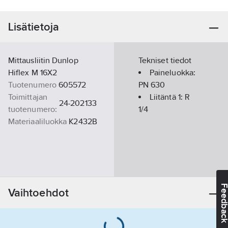
Lisätietoja
Mittausliitin Dunlop
Tekniset tiedot
Hiflex M 16X2
Paineluokka:
Tuotenumero
605572
PN 630
Toimittajan
Liitäntä 1:
R
24-202133
tuotenumero:
1/4
Materiaaliluokka
K2432B
Feedba
Vaihtoehdot