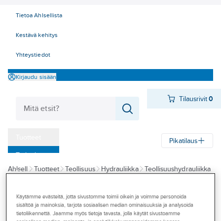
Tietoa Ahlsellista
Kestävä kehitys
Yhteystiedot
Kirjaudu sisään
Tilausrivit
0
Tuotteet
Pikatilaus
‎Tarjoukset
Ahlsell
Tuotteet
Teollisuus
Hydrauliikka
Teollisuushydrauliikka
Myymälät
Hydrauliikkatarvikkeet
Tapahtumat
Käytämme evästeitä, jotta sivustomme toimii oikein ja voimme personoida
DUNLOP HIFLEX
sisältöä ja mainoksia, tarjota sosiaalisen median ominaisuuksia ja analysoida
Konseptit
Mittausliitin
tietoliikennettä. Jaamme myös tietoja tavasta, jolla käytät sivustoamme