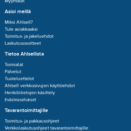
Myymälät
Asioi meillä
Miksi Ahlsell?
Tule asiakkaaksi
Toimitus- ja jakeluehdot
Laskutusosoitteet
Tietoa Ahlsellista
Toimialat
Palvelut
Tuoteluettelot
Ahlsell verkkosivujen käyttöehdot
Henkilötietojen käsittely
Evästeasetukset
Tavarantoimittajille
Toimitus- ja pakkausohjeet
Verkkolaskutusohjeet tavarantoimittajille