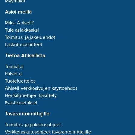
Myymälät
hankaukselta, iskuilta,
Asioi meillä
liottimilta ja pitävät
pintansa ankaria
Miksi Ahlsell?
lämpötilavaihteluja
Tule asiakkaaksi
(-60 – +85c) vastaan.
Toimitus- ja jakeluehdot
Rahaa ja aikaa säästyy,
Laskutusosoitteet
kun letkut kestävät
pidempään.
Tietoa Ahlsellista
Tuotenumero
72358887
Toimialat
Toimittajan
HP25-25Y
Palvelut
tuotenumero:
Tuoteluettelot
Korvaa
T24000227
Ahlsell verkkosivujen käyttöehdot
tuotenumero:
Henkilötietojen käsittely
Materiaaliluokka
K2456B
Evästeasetukset
Tämä on
vaihtoehto
T24000554
Tavarantoimittajille
tuotteelle
Toimitus- ja pakkausohjeet
Verkkolaskutusohjeet tavarantoimittajille