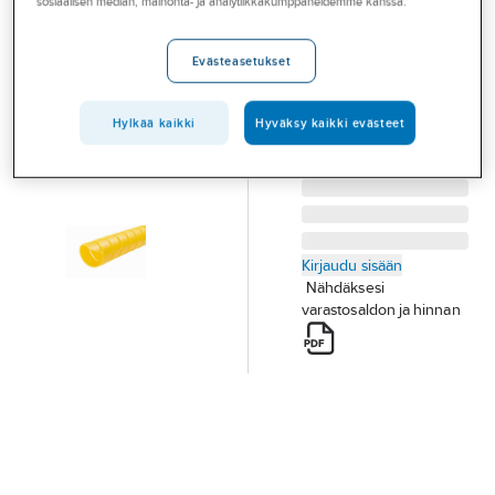
Havel
sosiaalisen median, mainonta- ja analytiikkakumppaneidemme kanssa.
Palvelut
SUOJASPIRAALI 25M
Toimialat
25MM KELTAINEN
Evästeasetukset
Tuotenumero
72358887
Asioi meillä
Toimittajan
HP25-25Y
tuotenumero:
Hylkää kaikki
Hyväksy kaikki evästeet
Artikkelit
A-klubi
Kirjaudu sisään
Nähdäksesi
varastosaldon ja hinnan