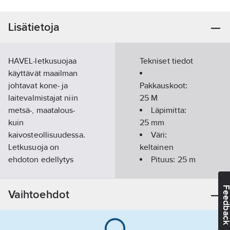
Lisätietoja
HAVEL-letkusuojaa
Tekniset tiedot
käyttävät maailman
johtavat kone- ja
Pakkauskoot:
laitevalmistajat niin
25 M
metsä-, maatalous-
Läpimitta:
kuin
25
mm
kaivosteollisuudessa.
Väri:
Letkusuoja on
keltainen
ehdoton edellytys
Pituus:
25
m
koneidesi
pitkäaikaiselle
Feedba
Vaihtoehdot
toimintakyvylle –
missä ikinä
työskenteletkin.