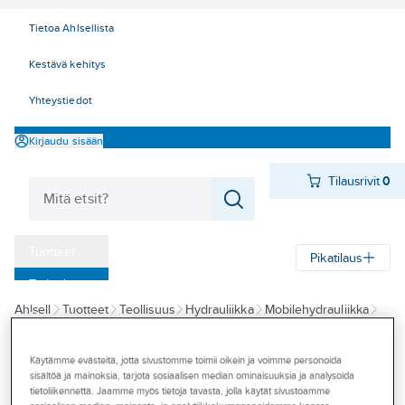
Tietoa Ahlsellista
Kestävä kehitys
Yhteystiedot
Kirjaudu sisään
Tilausrivit
0
Tuotteet
Pikatilaus
‎Tarjoukset
Ahlsell
Tuotteet
Teollisuus
Hydrauliikka
Mobilehydrauliikka
Myymälät
Varaosat ja tarvikkeet - mobilehydrauliikka
Tapahtumat
Käytämme evästeitä, jotta sivustomme toimii oikein ja voimme personoida
sisältöä ja mainoksia, tarjota sosiaalisen median ominaisuuksia ja analysoida
Suojaspiraali
Konseptit
tietoliikennettä. Jaamme myös tietoja tavasta, jolla käytät sivustoamme