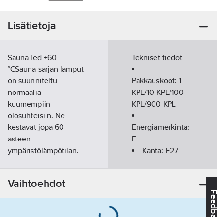
Lisätietoja
Sauna led +60
Tekniset tiedot
°CSauna-sarjan lamput
on suunniteltu
Pakkauskoot:
1
normaalia
KPL/10 KPL/100
kuumempiin
KPL/900 KPL
olosuhteisiin. Ne
kestävät jopa 60
Energiamerkintä:
asteen
F
ympäristölämpötilan.
Kanta:
E27
Huomioithan, että
Valovirta:
lamppu tulee sijoittaa
470
lm
Vaihtoehdot
matalalla oleviin
Feedba
saunavalaisimiin.
Värilämpötila-
Ympäristöystävällisiin
alue:
2800
K