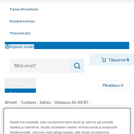
Tietoa Ahlsellista
Kestävä kehitys
Yhteystiedot
Kirjaudu sisään
Tilausrivit
0
Tuotteet
Pikatilaus
‎Tarjoukset
Ahlsell
Tuotteet
Sähkö
Valaistus 40-49/87
Myymälät
47/48/49 LED-lamput
Muut LED-lamput
Tapahtumat
Käytämme evästeitä, jotta sivustomme toimii oikein ja voimme personoida
AIRAM
Konseptit
sisältöä ja mainoksia, tarjota sosiaalisen median ominaisuuksia ja analysoida
LED-lamppu
tietoliikennettä. Jaamme myös tietoja tavasta, jolla käytät sivustoamme