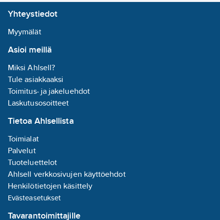
E14.
ei
Yhteystiedot
Värilämpötila 2700K
tai 2800K, opaali
Keskimääräinen
Myymälät
kupu.
nimellispolttoikä:
Asioi meillä
Ei UV- tai IR-säteilyä.
10000
h
Eivät sisällä
Rungon väri:
Miksi Ahlsell?
elohopeaa.
valkoinen
Tule asiakkaaksi
Tuotenumero
4711528
Halkaisija:
61
Toimitus- ja jakeluehdot
Toimittajan
mm
Laskutusosoitteet
A7SABB
tuotenumero:
Tietoa Ahlsellista
EAN
Laskennallinen
6435200206367
koodi:
valovoima IEC
Toimialat
Materiaaliluokka
S47101
62612 mukaan:
Palvelut
470
lm
Tuoteluettelot
Ahlsell verkkosivujen käyttöehdot
Jännitetyyppi:
Henkilötietojen käsittely
AC
Evästeasetukset
Tavarantoimittajille
Värintoistoindeksi: