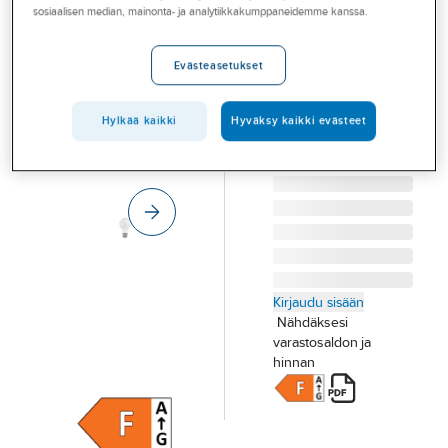
Palvelut
sosiaalisen median, mainonta- ja analytiikkakumppaneidemme kanssa.
Airam Sauna
LED-LAMPPU
Toimialat
Evästeasetukset
AIRAM A61 828
Asioi meillä
470lm E27 SAUNA
OP
Artikkelit
Hylkää kaikki
Hyväksy kaikki evästeet
Tuotenumero
4711528
Toimittajan
A-klubi
A7SABB
tuotenumero:
Kirjaudu sisään
Nähdäksesi
varastosaldon ja
hinnan