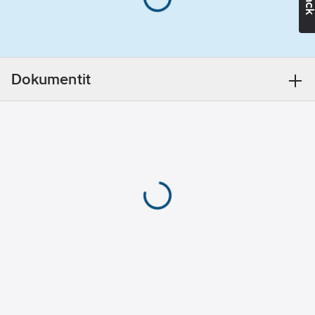
pahvipakkauksiin on
merkitty
Lampputeho:
hehkulamppuvastaavuus,
4.5
W
joka helpottaa
Pituus:
109
kuluttajan valintaa.
mm
Dokumentit
Tekniset tiedot on
Lasin/kuvun
esitetty selkeästi.
tyyppi:
opaali
Värilämpötila on
Väri:
lämmin valkoinen
valkoinen
(2700 K tai 2800
K).Saunaledin
Nimellisjännitealue:
komponentit kestävät
220-240
V
korkeaa lämpötilaa.
Säteen
Sopii valaisimiin, jotka
kulma:
240
°
sijaitsevat saunassa
Lampun
matalalla, esim.
muoto:
lauteiden alla.
pyöreä/pallomainen
Malleina vakiokupu
E27 ja kynttiläkupu
Himmennettävä: