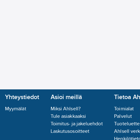
Yhteystiedot
Asioi meillä
Tietoa Ah
Myymälät
Miksi Ahlsell?
Toimialat
Tule asiakkaaksi
Palvelut
Toimitus- ja jakeluehdot
Tuoteluette
Laskutusosoitteet
Ahlsell ver
Henkilötieto