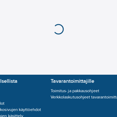
Valaisimen elinikä L
Jännitetyyppi:
AC
Pinnan suojaus:
pinno
Värin konsistenssi (M
REACH Päivämäärä:
2
REACH Ilmoitusvelvol
lsellista
Tavarantoimittajille
Toimitus- ja pakkausohjeet
Verkkolaskutusohjeet tavarantoimitta
lot
kkosivujen käyttöehdot
jen käsittely