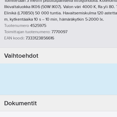
Toimitetaan 3 metrin pistotulpallisella liitosjohdolla. Koteloin
Ilkivaltaluokka IK06 (50W IK07). Valon väri 4000 K, Ra yli 80. 
Elinikä (L70B50) 50 000 tuntia. Havaitsemiskulma 120 astetta,
m, kytkentäaika 10 s – 10 min, hämäräkytkin 5-2000 lx.
Tuotenumero
4525975
Toimittajan tuotenumero:
7770097
EAN koodi:
7333123856616
Korvaa tuotenumero:
4525940
Materiaaliluokka
S45001
Vaihtoehdot
Tämä on vaihtoehto tuotteelle
4525940
Dokumentit