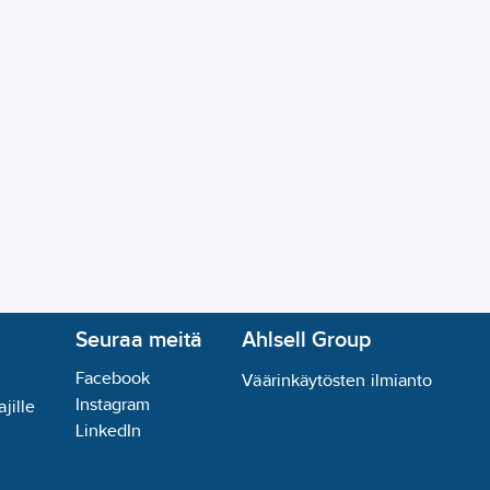
70B50 Ta=25 °C:
30000
h
itettu jauhemaalauksella
acAdamin ellipsi):
SDCM6
023-06-28
lisuus:
Ei
Seuraa meitä
Ahlsell Group
Facebook
Väärinkäytösten ilmianto
Instagram
jille
LinkedIn