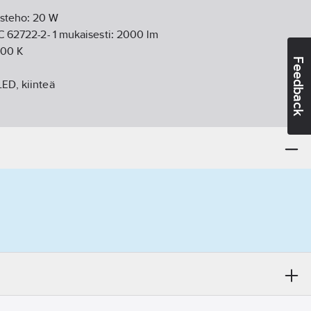
isteho:
20
W
EC 62722-2- 1 mukaisesti:
2000
lm
000
K
Feedback
LED, kiinteä
m
:
läpinäkyvä lasi
IP65
:
IK06
eriaali:
alumiini
20-240
V
-89
s:
100
lm/W
ä