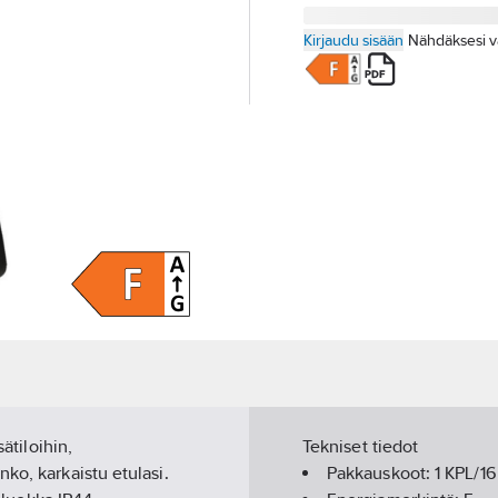
Kirjaudu sisään
Nähdäksesi v
ätiloihin,
Tekniset tiedot
ko, karkaistu etulasi.
Pakkauskoot:
1 KPL/16