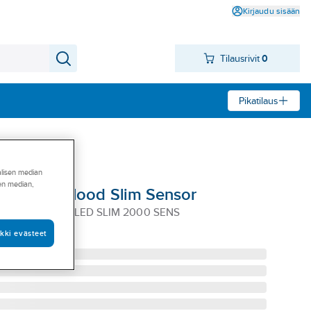
Kirjaudu sisään
Tilausrivit
0
Pikatilaus
alisen median
sen median,
llection aFlood Slim Sensor
TION AFLOOD LED SLIM 2000 SENS
kki evästeet
70097