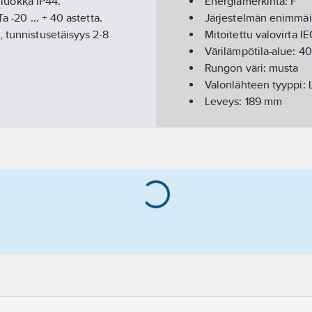
tiluokka IP44.
Energiamerkintä:
F
Ta -20 … + 40 astetta.
Järjestelmän enimmä
 tunnistusetäisyys 2-8
Mitoitettu valovirta I
Värilämpötila-alue:
4
Rungon väri:
musta
Valonlähteen tyyppi:
Leveys:
189
mm
Korkeus/syvyys:
55
m
Pituus:
125
mm
Suojuksen materiaali
Suojausluokka:
I
Kotelointiluokka (IP):
Iskunkestävyysluokka
Kotelon/suojuksen mat
Nimellisjännitealue:
2
Värintoistoindeksi:
80
Valon väri:
valkoinen
Valaisimen tehokkuu
Liitäntäkaapelilla:
kyll