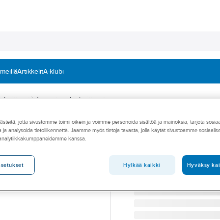
 meillä
Artikkelit
A-klubi
nheittimet
Tunnistinvalonheittimet
teitä, jotta sivustomme toimii oikein ja voimme personoida sisältöä ja mainoksia, tarjota sosia
A-COLLECTION
 ja analysoida tietoliikennettä. Jaamme myös tietoja tavasta, jolla käytät sivustoamme sosiaali
Valonheitin a-co
 analytiikkakumppaneidemme kanssa.
VALONHEITIN A-COLLEC
Tuotenumero
4525975
Hylkää kaikki
Hyväksy kai
asetukset
Toimittajan tuotenumero:
77