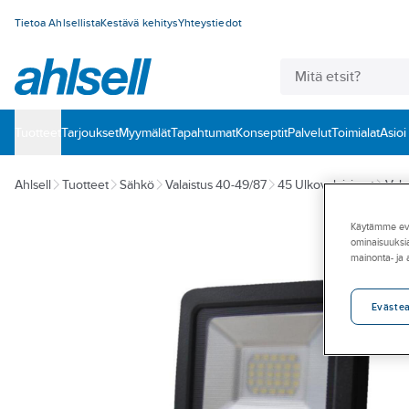
Tietoa Ahlsellista
Kestävä kehitys
Yhteystiedot
Tuotteet
‎Tarjoukset
Myymälät
Tapahtumat
Konseptit
Palvelut
Toimialat
Asioi
Ahlsell
Tuotteet
Sähkö
Valaistus 40-49/87
45 Ulkovalaisimet
Valo
Käytämme eväs
ominaisuuksia
mainonta- ja
Eväste