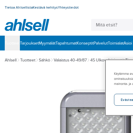
Tietoa Ahlsellista
Kestävä kehitys
Yhteystiedot
Tuotteet
‎Tarjoukset
Myymälät
Tapahtumat
Konseptit
Palvelut
Toimialat
Asioi
Ahlsell
Tuotteet
Sähkö
Valaistus 40-49/87
45 Ulkovalaisimet
Tie-
Käytämme eväs
ominaisuuksia
mainonta- ja
Eväste