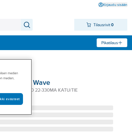
Kirjaudu sisään
Tilausrivit
0
Pikatilaus
alisen median
sen median,
sy Led PRO Wave
E PRO WAVE 30 22-330MA KATU/TIE
kki evästeet
03640