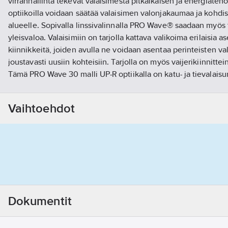
virranhallinta tekevät valaisimesta pitkäikäisen ja energiatehok
optiikoilla voidaan säätää valaisimen valonjakaumaa ja kohdis
alueelle. Sopivalla linssivalinnalla PRO Wave® saadaan myös
yleisvaloa. Valaisimiin on tarjolla kattava valikoima erilaisia 
kiinnikkeitä, joiden avulla ne voidaan asentaa perinteisten vala
joustavasti uusiin kohteisiin. Tarjolla on myös vaijerikiinnitte
Tämä PRO Wave 30 malli UP-R optiikalla on katu- ja tievalaisu
pyöräteille, puistoteille, taloyhtiöiden ajorampeille ja poluil
mm; kiinnitys myös esimerkiksi säädettävällä kulmapalalla 
Vaihtoehdot
tai säädettävällä seinäkiinnikkeellä (sähkönumero 45 020 04)
vakiona DALI-ohjaus.Tuotesivulta löytyy myös linkki viimeisi
valonjakotiedostoon.
Tuotenumero
4502005
Toimittajan tuotenumero:
1003640
EAN koodi:
6430064150153
Materiaaliluokka
S4535B
Dokumentit