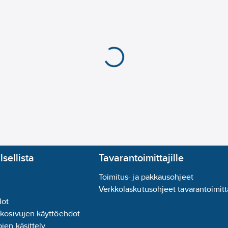
lsellista
Tavarantoimittajille
Toimitus- ja pakkausohjeet
Verkkolaskutusohjeet tavarantoimitta
lot
kkosivujen käyttöehdot
jen käsittely