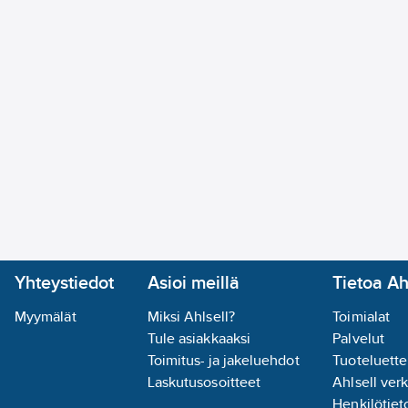
Yhteystiedot
Asioi meillä
Tietoa Ah
Myymälät
Miksi Ahlsell?
Toimialat
Tule asiakkaaksi
Palvelut
Toimitus- ja jakeluehdot
Tuoteluette
Laskutusosoitteet
Ahlsell ver
Henkilötieto