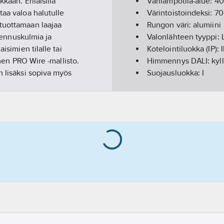
kaan. Erilaisilla
Värilämpötila-alue:
4
taa valoa halutulle
Värintoistoindeksi:
70
 tuottamaan laajaa
Rungon väri:
alumiini
asennuskulmia ja
Valonlähteen tyyppi:
isimien tilalle tai
Kotelointiluokka (IP):
inen PRO Wire -mallisto.
Himmennys DALI:
kyl
n lisäksi sopiva myös
Suojausluokka:
I
le.Asennusputki ø 34 – 60
Iskunkestävyysluokka
(sähkönumero 45 020 00)
Kotelon/suojuksen mat
. Valaisimessa on
Lampunpidin:
muu
mpään
Asennustapa:
pylvään
Pylvässovitteen halkai
Suojuksen materiaali
Leveys:
230
mm
Himmennys 0-10 V:
ei
Himmennys 1-10 V:
ei
Korkeus/syvyys:
81
m
Pituus:
392
mm