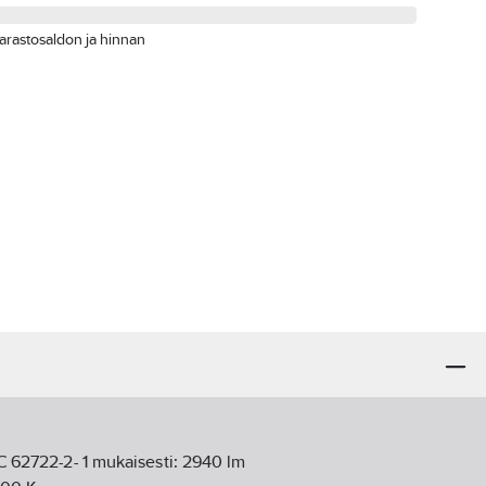
arastosaldon ja hinnan
EC 62722-2- 1 mukaisesti:
2940
lm