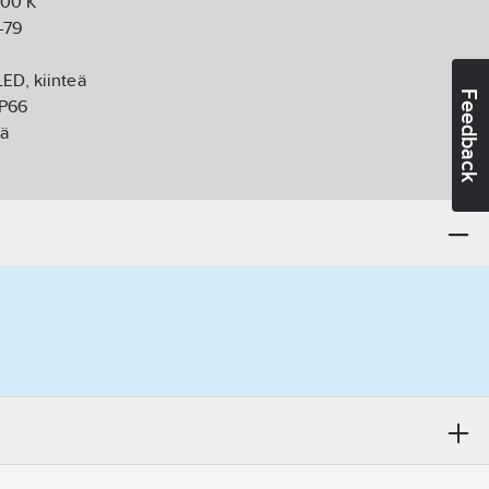
000
K
-79
LED, kiinteä
Feedback
IP66
lä
:
IK09
eriaali:
alumiini
 päähän/varteen
sija:
34-60
mm
:
muu
m