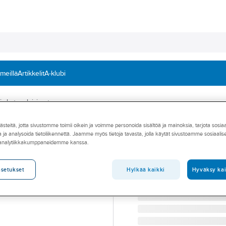
 meillä
Artikkelit
A-klubi
 ja katuvalaisimet
teitä, jotta sivustomme toimii oikein ja voimme personoida sisältöä ja mainoksia, tarjota sosia
EASY LED
 ja analysoida tietoliikennettä. Jaamme myös tietoja tavasta, jolla käytät sivustoamme sosiaali
Katuvalaisin Ea
 analytiikkakumppaneidemme kanssa.
KATUVALAISIN PRO WAV
Tuotenumero
4502005
Hylkää kaikki
Hyväksy kai
asetukset
Toimittajan tuotenumero:
10