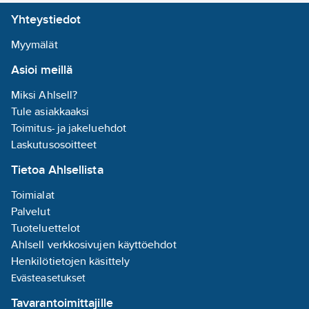
EAN
Ulkohalkaisija:
Yhteystiedot
7392971130149
koodi:
30
mm
Materiaaliluokka
S4509B
Pituus:
70
Myymälät
mm
Asioi meillä
Avauskulma
(määritelty
Miksi Ahlsell?
alue):
Tule asiakkaaksi
keskileveä
Toimitus- ja jakeluehdot
säde 20-40°
Laskutusosoitteet
Tietoa Ahlsellista
Suojausluokka:
III
Toimialat
Heijastin:
Palvelut
muu
Tuoteluettelot
Ahlsell verkkosivujen käyttöehdot
Värintoistoindeksi:
Henkilötietojen käsittely
80-89
Evästeasetukset
Tavarantoimittajille
Suunnattavuus: