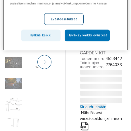
Palvelut
sosiaalisen median, mainonta- ja analytiikkakumppaneidemme kanssa.
ulko Hide-a-
lite Spotlight
Toimialat
Evästeasetukset
Garden Kit
Asioi meillä
LED
Artikkelit
Hylkää kaikki
Hyväksy kaikki evästeet
VALONHEITIN HIDE
A-klubi
A LITE SPOTLIGHT
GARDEN KIT
Tuotenumero
4523442
Toimittajan
7764033
tuotenumero:
Kirjaudu sisään
Nähdäksesi
varastosaldon ja hinnan