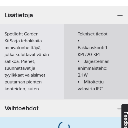
Lisätietoja
Spotlight Garden
Tekniset tiedot
KitSarja tehokkaita
minivalonheittäjiä,
Pakkauskoot:
1
jotka kuluttavat vähän
KPL/20 KPL
sähköä. Pienet,
Järjestelmän
suunnattavat ja
enimmäisteho:
tyylikkäät valaisimet
2.1
W
puutarhan pienten
Mitoitettu
kohteiden, kuten
valovirta IEC
kukkapenkkien tai
62722-2- 1
pienten pensaiden ja
mukaisesti:
40
Vaihtoehdot
puiden valaisuun.
lm
Feedba
Mukana 0,5m
kumikaapeli
Värilämpötila-