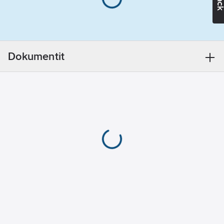
ruuviliittimellä sekä
alue:
3000
K
maapiikki. Sarja
Rungon väri:
sisältää 2kpl
alumiini
valaisimia, 2kpl
maapiikkejä, 2kpl T-
Kotelon/suojuksen
Dokumentit
liittimiä, 1kpl 1m
materiaali:
jatkokaapelin
alumiini
pikaliittimellä sekä 1
plug-in-muuntajan
Kotelointiluokka
IP44 ja 5m johdon.
(IP):
IP44
Voidaan käyttää
yhdessä Decklight
Liitäntälaitteen
Gardenin kanssa
tyyppi:
yhteisen
vakiojänniteohjattu
kytkentäjärjestelmän
LED-liitäntälaite
ansiosta.
Sisältää
Tuotenumero
4523442
ohjauslaitteen:
Toimittajan
kyllä
7764033
tuotenumero: