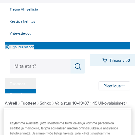
Tietoa Ahlsellista
Kestävä kehitys
Yhteystiedot
Kirjaudu sisään
Tilausrivit
0
Tuotteet
Pikatilaus
‎Tarjoukset
Ahlsell
Tuotteet
Sähkö
Valaistus 40-49/87
45 Ulkovalaisimet
Myymälät
Maa- ja terassivalaisimet
Tapahtumat
Käytämme evästeitä, jotta sivustomme toimii oikein ja voimme personoida
HIDE-A-LITE
Konseptit
sisältöä ja mainoksia, tarjota sosiaalisen median ominaisuuksia ja analysoida
Kohdevalaisin
tietoliikennettä. Jaamme myös tietoja tavasta, jolla käytät sivustoamme