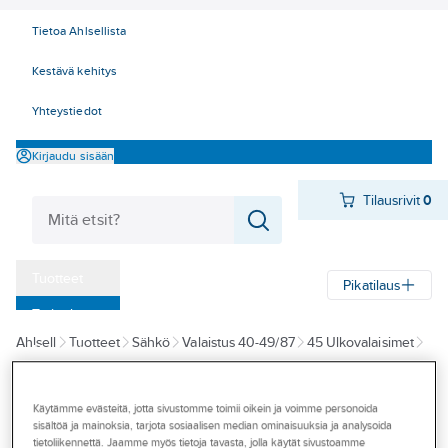
Tietoa Ahlsellista
Kestävä kehitys
Yhteystiedot
Kirjaudu sisään
Tilausrivit
0
Tuotteet
Pikatilaus
‎Tarjoukset
Ahlsell
Tuotteet
Sähkö
Valaistus 40-49/87
45 Ulkovalaisimet
Myymälät
Maa- ja terassivalaisimet
Tapahtumat
Käytämme evästeitä, jotta sivustomme toimii oikein ja voimme personoida
HIDE-A-LITE
Konseptit
sisältöä ja mainoksia, tarjota sosiaalisen median ominaisuuksia ja analysoida
Kohdevalaisin
tietoliikennettä. Jaamme myös tietoja tavasta, jolla käytät sivustoamme