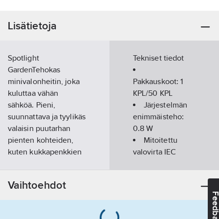
Lisätietoja
Spotlight
Tekniset tiedot
GardenTehokas
minivalonheitin, joka
Pakkauskoot:
1
kuluttaa vähän
KPL/50 KPL
sähköä. Pieni,
Järjestelmän
suunnattava ja tyylikäs
enimmäisteho:
valaisin puutarhan
0.8
W
pienten kohteiden,
Mitoitettu
kuten kukkapenkkien
valovirta IEC
tai pienten pensaiden
62722-2- 1
ja puiden valaisuun.
mukaisesti:
40
Vaihtoehdot
Mukana 0,5m
lm
Feedba
kumikaapeli
ruuviliittimellä, t-liitin
Värilämpötila-