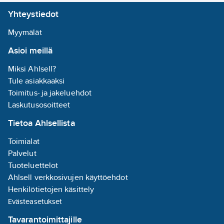
Ulkohalkaisija:
Yhteystiedot
30
mm
Pituus:
70
Myymälät
mm
Asioi meillä
Avauskulma
(määritelty
Miksi Ahlsell?
alue):
Tule asiakkaaksi
keskileveä
Toimitus- ja jakeluehdot
säde 20-40°
Laskutusosoitteet
Tietoa Ahlsellista
Suojausluokka:
III
Toimialat
Heijastin:
Palvelut
muu
Tuoteluettelot
Ahlsell verkkosivujen käyttöehdot
Värintoistoindeksi:
Henkilötietojen käsittely
80-89
Evästeasetukset
Tavarantoimittajille
Suunnattavuus: