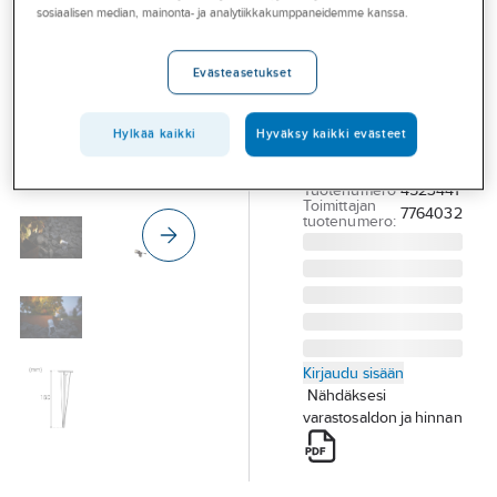
Palvelut
sosiaalisen median, mainonta- ja analytiikkakumppaneidemme kanssa.
ulko Hide-a-
lite Spotlight
Toimialat
Evästeasetukset
Garden LED
Asioi meillä
VALONHEITIN HIDE
Artikkelit
Hylkää kaikki
Hyväksy kaikki evästeet
A LITE SPOTLIGHT
GARDEN
A-klubi
Tuotenumero
4523441
Toimittajan
7764032
tuotenumero:
Kirjaudu sisään
Nähdäksesi
varastosaldon ja hinnan