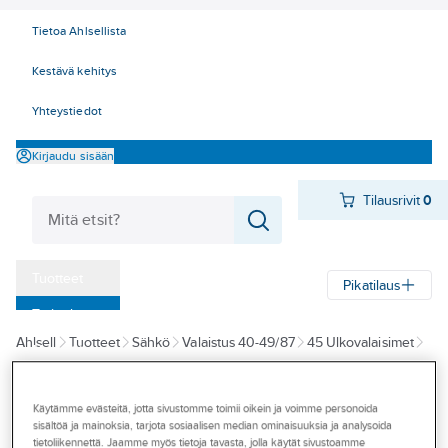
Tietoa Ahlsellista
Kestävä kehitys
Yhteystiedot
Kirjaudu sisään
Tilausrivit
0
Tuotteet
Pikatilaus
‎Tarjoukset
Ahlsell
Tuotteet
Sähkö
Valaistus 40-49/87
45 Ulkovalaisimet
Myymälät
Maa- ja terassivalaisimet
Tapahtumat
Käytämme evästeitä, jotta sivustomme toimii oikein ja voimme personoida
SAAS
Konseptit
sisältöä ja mainoksia, tarjota sosiaalisen median ominaisuuksia ja analysoida
Maavalaisin
tietoliikennettä. Jaamme myös tietoja tavasta, jolla käytät sivustoamme