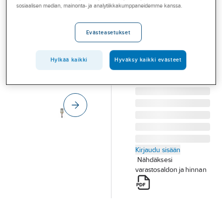
Palvelut
sosiaalisen median, mainonta- ja analytiikkakumppaneidemme kanssa.
Saas blaze
MAAVALAISIN
Toimialat
Evästeasetukset
BLAZE FLOOR
Asioi meillä
4000K IP67 3W
200LM 16 A
Artikkelit
Hylkää kaikki
Hyväksy kaikki evästeet
Tuotenumero
4515837
Toimittajan
A-klubi
10002787
tuotenumero:
Kirjaudu sisään
Nähdäksesi
varastosaldon ja hinnan