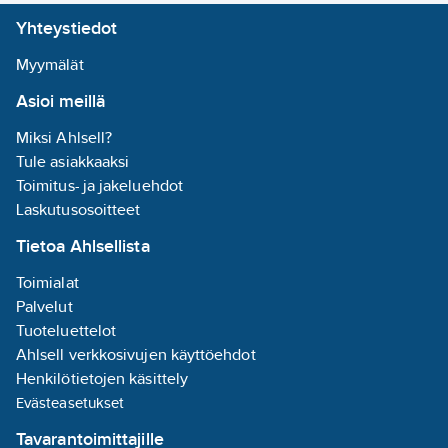
Sisältää
Yhteystiedot
lampun:
ei
Myymälät
Upotuspituus:
Asioi meillä
25
mm
Sisältää
Miksi Ahlsell?
ohjauslaitteen:
Tule asiakkaaksi
ei
Toimitus- ja jakeluehdot
Kytkentä
Laskutusosoitteet
pistoliitinjärjestelmällä:
Tietoa Ahlsellista
ei
Suojuksen
Toimialat
materiaali:
Palvelut
läpinäkyvä
Tuoteluettelot
muovi
Ahlsell verkkosivujen käyttöehdot
Henkilötietojen käsittely
Upotusleveys:
Evästeasetukset
25
mm
Tavarantoimittajille
Valon