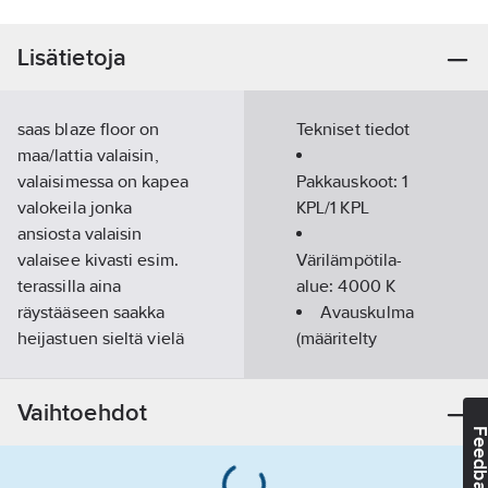
Lisätietoja
saas blaze floor on
Tekniset tiedot
maa/lattia valaisin,
valaisimessa on kapea
Pakkauskoot:
1
valokeila jonka
KPL/1 KPL
ansiosta valaisin
valaisee kivasti esim.
Värilämpötila-
terassilla aina
alue:
4000
K
räystääseen saakka
Avauskulma
heijastuen sieltä vielä
(määritelty
alas pehmeänä
alue):
kapea
valona. Valaisin
säde 10-20°
Vaihtoehdot
soveltuu myös hyvin
Pituus:
34
Feedba
pylväiden
mm
korostukseen kapean
Leveys:
34