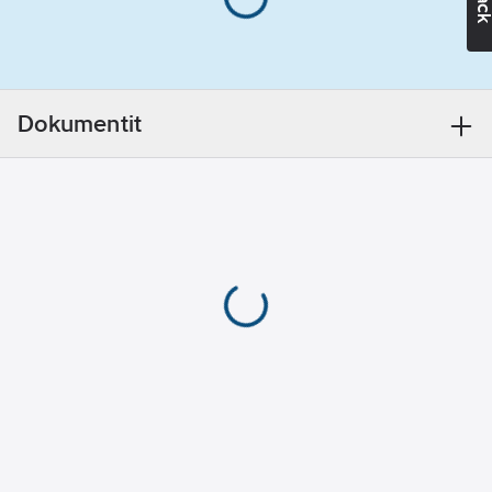
keilansa vuoksi.
mm
Valaisimessa on
vastamutteri joka
Korkeus/syvyys:
helpottaa kiinnitystä
47
mm
terassin lautaan. Jos
Dokumentit
taas valaisin
Ulkohalkaisija:
asennetaan betoni
34
mm
valuun sopii se
suoraan JM32
Kotelointiluokka
sähköputkeen.
(IP):
IP67
Soveltuu kosteisiin
Rungon väri:
tiloihin.
alumiini
Tuotenumero
4515837
Toimittajan
Kotelon/suojuksen
10002787
tuotenumero:
materiaali:
EAN
alumiini
6438524003407
koodi:
Materiaaliluokka
S4110B
Värintoistoindeksi:
90-100