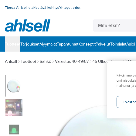
Tietoa Ahlsellista
Kestävä kehitys
Yhteystiedot
Tuotteet
‎Tarjoukset
Myymälät
Tapahtumat
Konseptit
Palvelut
Toimialat
Asioi
Ahlsell
Tuotteet
Sähkö
Valaistus 40-49/87
45 Ulkovalaisimet
Maa-
Käytämme eväs
ominaisuuksia
mainonta- ja
Eväste