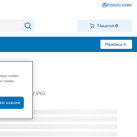
Kirjaudu sisään
Tilausrivit
0
Pikatilaus
alisen median
sen median,
OX WiFi
LO 30CM RGB+W IP65
kki evästeet
OX-R3000