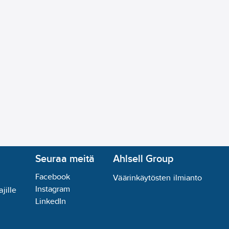
 reunan ohjaus:
ei
s:
ei
e Reduction:
ei
tamodulaatio:
ei
i
ch:
ei
Seuraa meitä
Ahlsell Group
Facebook
i
Väärinkäytösten ilmianto
Instagram
etri:
ei
jille
LinkedIn
avissa:
kyllä
akohtainen:
kyllä
reunan ohjaus:
ei