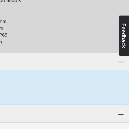
00-6500
K
mm
Feedback
m
IP65
n
eriaali:
muovi
muu
LED, vaihdettava
n lukumäärä:
1
n:
ei
:
mattamuovi/satiini
(symmetrinen/epäsymmetrinen):
symmetrinen
20-240
V