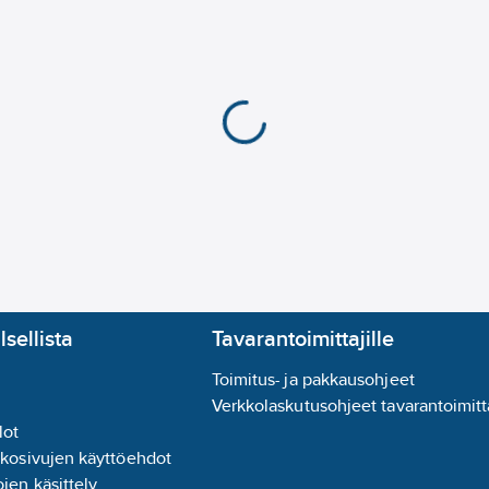
Yliajettava:
ei
Himmennettävä:
kyllä
velluksella
Himmennys nousevan
Painonappihimmenny
Himmennys Sine Wav
Himmennys verkkovir
Himmennys 0-10 V:
ei
Himmennys 1-10 V:
ei
Himmennys DALI:
ei
Himmennys DALI-2:
e
Himmennys DMX:
ei
Himmennys DSI:
ei
Himmennys LineSwit
lsellista
Tavarantoimittajille
Himmennys RF:
ei
Himmennys Zigbee:
e
Toimitus- ja pakkausohjeet
Himmennys potentiom
Verkkolaskutusohjeet tavarantoimitta
Himmennys ohjelmoit
lot
Himmennys valmistaj
kkosivujen käyttöehdot
Himmennys laskevan 
jen käsittely