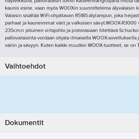
näyteikkuna, pallovalaisin toimii katseenvangitsijana missä ta
kaunis esine, vaan myös WOOXin suunnittelema älyvalaisin ko
Valaisin sisältää WiFi-ohjattavan R5185-älylampun, joka heijas
parhaat ja kauneimmat värit ja valkoisen sävyt.WOOX-R3000 v
235cm:n pituinen virtajohto ja pistorasiaan liitettävä Schuc
pallovalaisinta voidaan ohjata ilmaisella WOOX-sovelluksella 
väriin ja sävyyn. Kuten kaikki muutkin WOOX-tuotteet, se on 
yhteensopiva, eli se voidaan yhdistää muihin Tuyan tuotteisii
tukee myös Google Homen ja Amazon Alexan ääniohjausta.Te
Vaihtoehdot
Halkaisija: Ø 30 cm
Paino: 1,3 kg
Väri: mattavalkoinen
Materiaali: säänkestävä polyeteeni
Sisä- ja ulkokäyttöön, käyttölämpötila -40 °C - +50 °C
IP-luokitus: IP65 (varjostin, sisus ja johto)
E27-kanta
Dokumentit
Sisältää R5085-DIAMOND lampun
6W, 500lm