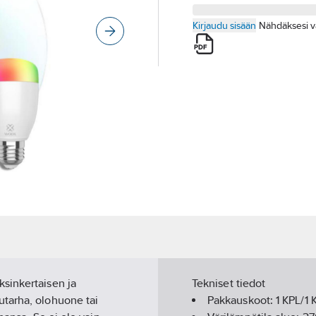
Kirjaudu sisään
Nähdäksesi v
sinkertaisen ja
Tekniset tiedot
utarha, olohuone tai
Pakkauskoot:
1 KPL/1 