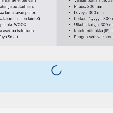
hansa. Se ei ole vain
Värilämpötila-alue:
27
tiin ja puutarhaan.
Pituus:
300
mm
taa kimaltavan pallon
Leveys:
300
mm
alaisimessa on kiinteä
Korkeus/syvyys:
300
ko-pistoke.WOOX
Ulkohalkaisija:
300
m
ja asettaa haluttuun
Kotelointiluokka (IP):
Tuya Smart -
Rungon väri:
valkoine
n ja tuotemerkkeihin. Se
Kotelon/suojuksen mat
kniset ominaisuudet:
Kotelon laatuluokka:
Valonlähteen tyyppi:
Lamppujen/moduulie
Lampunpidin:
E27
Sisältää lampun:
kyllä
Sisältää ohjauslaittee
Suojuksen materiaali
Säädettävä:
kyllä
Valon jakautuminen 
Nimellisjännitealue:
2
Jännitetyyppi:
AC