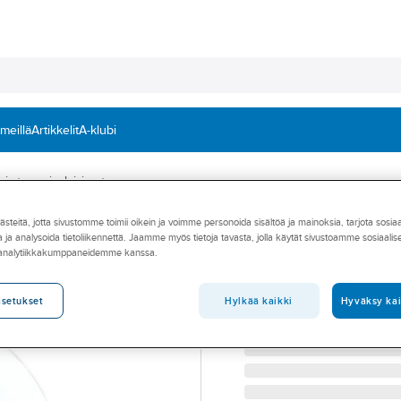
 meillä
Artikkelit
A-klubi
 ja terassivalaisimet
teitä, jotta sivustomme toimii oikein ja voimme personoida sisältöä ja mainoksia, tarjota sosia
WOOX
 ja analysoida tietoliikennettä. Jaamme myös tietoja tavasta, jolla käytät sivustoamme sosiaali
Maavalaisin WO
 analytiikkakumppaneidemme kanssa.
MAAVALAISIN WIFI PAL
Tuotenumero
4512506
Hylkää kaikki
Hyväksy kai
asetukset
Toimittajan tuotenumero:
WO