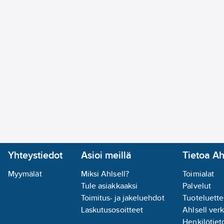
RGB+W 2700~6500K
Protokolla: WiFi 2.4GHz
Ohjaus joko ilmaisella WOOX Home- tai muulla Tuya Smart -so
Käyttöikä: 50000h
Tuotenumero
4512506
Toimittajan tuotenumero:
WOOX-R3000
EAN koodi:
7865121191876
Materiaaliluokka
S28150
Yhteystiedot
Asioi meillä
Tietoa Ah
Myymälät
Miksi Ahlsell?
Toimialat
Tule asiakkaaksi
Palvelut
Toimitus- ja jakeluehdot
Tuoteluette
Laskutusosoitteet
Ahlsell ver
Henkilötieto