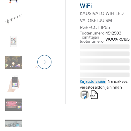
Palvelut
WiFi
KAUSIVALO WIFI LED-
Toimialat
VALOKETJU 9M
Asioi meillä
RGB+CCT IP65
Tuotenumero
4512503
Artikkelit
Toimittajan
WOOX-R5195
tuotenumero:
A-klubi
Kirjaudu sisään
Nähdäksesi
varastosaldon ja hinnan