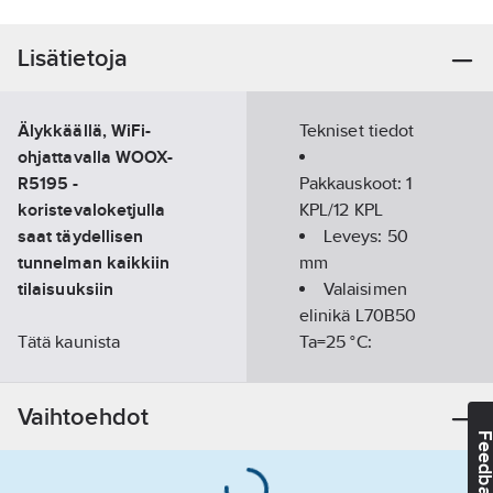
Lisätietoja
Älykkäällä, WiFi-
Tekniset tiedot
ohjattavalla WOOX-
R5195 -
Pakkauskoot:
1
koristevaloketjulla
KPL/12 KPL
saat täydellisen
Leveys:
50
tunnelman kaikkiin
mm
tilaisuuksiin
Valaisimen
elinikä L70B50
Tätä kaunista
Ta=25 °C:
kymmenen LED
25000
h
RGB+CCT -lampun
Vaihtoehdot
valoketjua voi käyttää
Korkeus/syvyys:
Feedba
kaikissa olosuhteissa.
120
mm
IP65-suojausluokan
Tehokerroin: