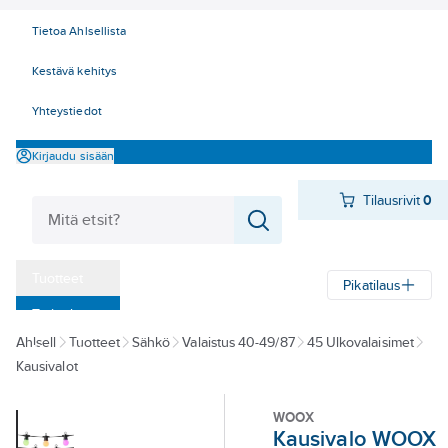
Tietoa Ahlsellista
Kestävä kehitys
Yhteystiedot
Kirjaudu sisään
Tilausrivit
0
Tuotteet
Pikatilaus
‎Tarjoukset
Ahlsell
Tuotteet
Sähkö
Valaistus 40-49/87
45 Ulkovalaisimet
Myymälät
Kausivalot
Tapahtumat
WOOX
Konseptit
Kausivalo WOOX