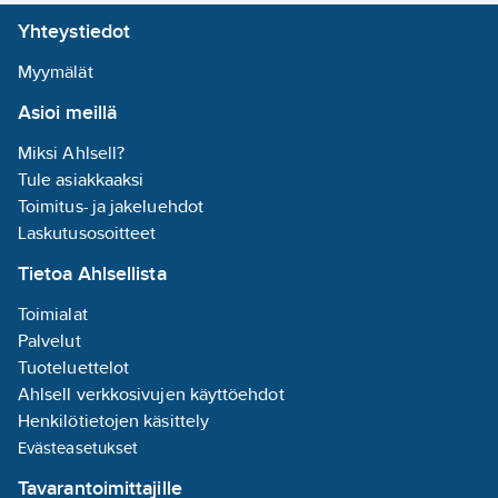
Android-laitteille. Voit
Kotelointiluokka
Yhteystiedot
muuttaa väriasetuksia,
(IP):
IP65
käyttää
Väri:
musta
Myymälät
himmennystoimintoa,
Sisältää
Asioi meillä
asettaa erilaisia ​​
lampun:
kyllä
vilkkumis- ja
Miksi Ahlsell?
juhlatiloja, luoda
Kytkentätapa:
Tule asiakkaaksi
automatisointeja
muu
Toimitus- ja jakeluehdot
muiden WOOX- tai
Laskutusosoitteet
Tuya-pohjaisten
Akkukäyttöinen:
Tietoa Ahlsellista
laitteiden kanssa tai
ei
aktivoida
Malli /
Toimialat
musiikkitoiminnon,
Tyyppi:
Palvelut
jossa 10
valoketju
Tuoteluettelot
hehkulamppua
Vaihdettava
Ahlsell verkkosivujen käyttöehdot
reagoivat
liitäntälaite:
Henkilötietojen käsittely
musiikkisovelluksella
kyllä
Evästeasetukset
soitettavan musiikin
Tavarantoimittajille
ääneen ja rytmiin.
Liitäntälaitteen