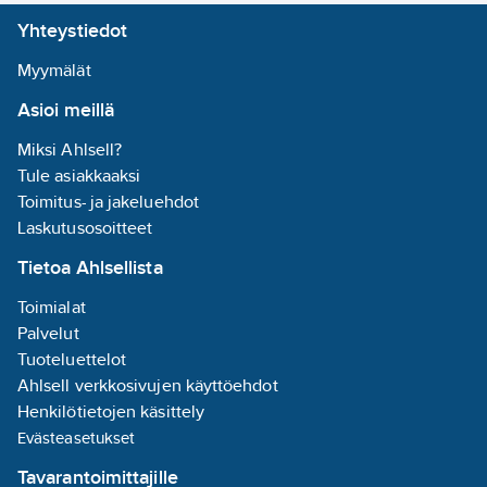
mm
Yhteystiedot
Korkeus/syvyys:
Myymälät
255
mm
Asioi meillä
Liitäntälaitteen
Miksi Ahlsell?
tyyppi:
ei
Tule asiakkaaksi
vaadita
Toimitus- ja jakeluehdot
Laskutusosoitteet
Kotelointiluokka
Tietoa Ahlsellista
(IP):
IP44
Toimialat
Kotelon/suojuksen
Palvelut
materiaali:
Tuoteluettelot
muovi
Ahlsell verkkosivujen käyttöehdot
Sisältää
Henkilötietojen käsittely
ohjauslaitteen:
Evästeasetukset
kyllä
Tavarantoimittajille
Sisältää