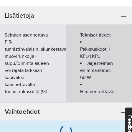
Lisätietoja
Seinään asennettava
Tekniset tiedot
PIR-
tunnistinvalaisin.Iskunkestävä
Pakkauskoot:
1
muovirunko ja -
KPL/1 KPL
kupu.Toiminta-alueen
Järjestelmän
voi rajata tarkkaan
enimmäisteho:
sopivaksi
60
W
käännettävällä
tunnistinlinssilllä (90
Himmennettävä:
ast.
ei
pystysuunnassa).Toimintakulma:
Rungon väri:
Vaihtoehdot
180
valkoinen
Feedba
astettaToimintaetäisyys:
enintään 10
Valonlähteen