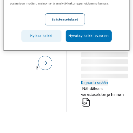
Palvelut
sosiaalisen median, mainonta- ja analytiikkakumppaneidemme kanssa.
Steinel L1
TUNNISTINVALAISIN
Toimialat
Evästeasetukset
STEINEL L1 IP44
Asioi meillä
60W/E27 MUOVI VA
Tuotenumero
4525237
Artikkelit
Hylkää kaikki
Hyväksy kaikki evästeet
Toimittajan
650513
tuotenumero:
A-klubi
Kirjaudu sisään
Nähdäksesi
varastosaldon ja hinnan