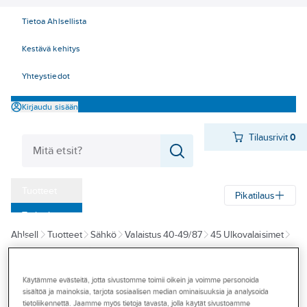
Tietoa Ahlsellista
Kestävä kehitys
Yhteystiedot
Kirjaudu sisään
Tilausrivit
0
Tuotteet
Pikatilaus
‎Tarjoukset
Ahlsell
Tuotteet
Sähkö
Valaistus 40-49/87
45 Ulkovalaisimet
Myymälät
Julkisivuvalaisimet
Seinä- ja kattovalaisimet
Tapahtumat
Käytämme evästeitä, jotta sivustomme toimii oikein ja voimme personoida
STEINEL
Konseptit
sisältöä ja mainoksia, tarjota sosiaalisen median ominaisuuksia ja analysoida
Tunnistinvalaisin
tietoliikennettä. Jaamme myös tietoja tavasta, jolla käytät sivustoamme