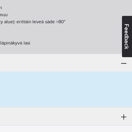
n
muu
y alue):
erittäin leveä säde >80°
Feedback
:
läpinäkyvä lasi
mm
i:
ei vaadita
IP44
eriaali:
muovi
n:
kyllä
:
IK03
30-240
V