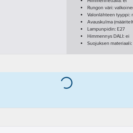
Himmennettävä:
ei
Rungon väri:
valkoine
Valonlähteen tyyppi:
Avauskulma (määritelt
Lampunpidin:
E27
Himmennys DALI:
ei
Suojuksen materiaali
Pituus:
243
mm
Napojen lukumäärä:
2
Leveys:
215
mm
Korkeus/syvyys:
368
Liitäntälaitteen tyypp
Kotelointiluokka (IP):
Kotelon/suojuksen mat
Sisältää ohjauslaittee
Sisältää lampun:
ei
Suojausluokka:
II
Iskunkestävyysluokka
Nimellisjännitealue:
2