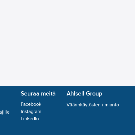
(symmetrinen/epäsymmetrinen):
symmetrinen
päsuora):
suora
n lämpöäeristävällä materiaalilla mahdollista:
ei
:
ei ole
tukseen:
ei
lä
ntelyyn:
ei
Seuraa meitä
Ahlsell Group
tila on rajoitettu, luokka D, standardi EN 60598-2-24:
Facebook
Väärinkäytösten ilmianto
Instagram
n lukumäärä:
1
jille
LinkedIn
 reunan ohjaus:
ei