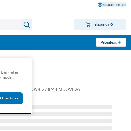
Kirjaudu sisään
Tilausrivit
0
Pikatilaus
alisen median
sen median,
 Steinel
INEL L 560 S 60W/E27 IP44 MUOVI VA
kki evästeet
4315