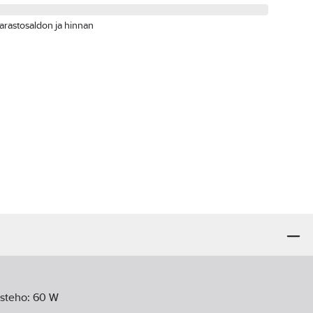
arastosaldon ja hinnan
isteho:
60
W