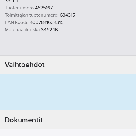
35 min
Tuotenumero
4525167
Toimittajan tuotenumero:
634315
EAN koodi:
4007841634315
Materiaaliluokka
S4524B
Vaihtoehdot
Dokumentit