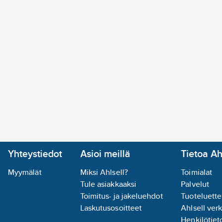
Yhteystiedot
Asioi meillä
Tietoa Ah
Myymälät
Miksi Ahlsell?
Toimialat
Tule asiakkaaksi
Palvelut
Toimitus- ja jakeluehdot
Tuoteluette
Laskutusosoitteet
Ahlsell ver
Henkilötieto