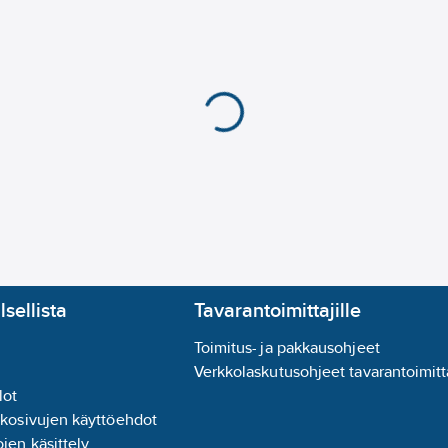
Jännitetyyppi:
AC
Valon jakautuminen 
Valon suunta (suora/e
Valaisimen suojaamine
Häikäisysuojan tyyppi
Uppoasennus:
ei
Jonoasennus:
ei
Soveltuu turvavalais
Ripustusasennus:
ei
Valotunnistimella:
kyl
Ilma-aukoilla:
ei
Liiketunnistin:
kyllä
Soveltuu päätetyöske
lsellista
Tavarantoimittajille
Valaisimen pintalämpö
ei
Toimitus- ja pakkausohjeet
Lamppujen/moduulie
Verkkolaskutusohjeet tavarantoimitta
Pinta-asennus:
kyllä
lot
Kattoasennus:
ei
kkosivujen käyttöehdot
Himmennys nousevan
jen käsittely