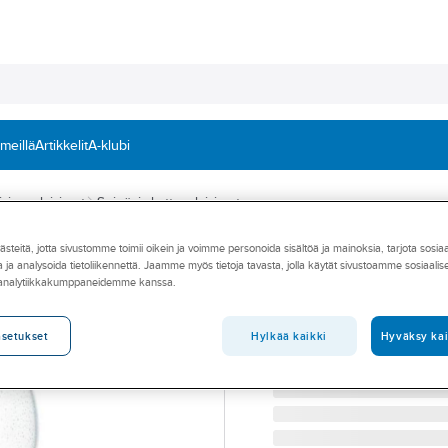
 meillä
Artikkelit
A-klubi
isivuvalaisimet
Seinä- ja kattovalaisimet
teitä, jotta sivustomme toimii oikein ja voimme personoida sisältöä ja mainoksia, tarjota sosia
STEINEL
 ja analysoida tietoliikennettä. Jaamme myös tietoja tavasta, jolla käytät sivustoamme sosiaali
Tunnistinvalaisin
 analytiikkakumppaneidemme kanssa.
TUNNISTINVALAISIN STE
Tuotenumero
4525167
Hylkää kaikki
Hyväksy kai
asetukset
Toimittajan tuotenumero:
63