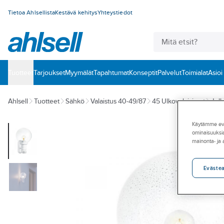
Tietoa Ahlsellista
Kestävä kehitys
Yhteystiedot
Tuotteet
‎Tarjoukset
Myymälät
Tapahtumat
Konseptit
Palvelut
Toimialat
Asioi
Ahlsell
Tuotteet
Sähkö
Valaistus 40-49/87
45 Ulkovalaisimet
Julk
Käytämme eväs
ominaisuuksia
mainonta- ja
Eväste