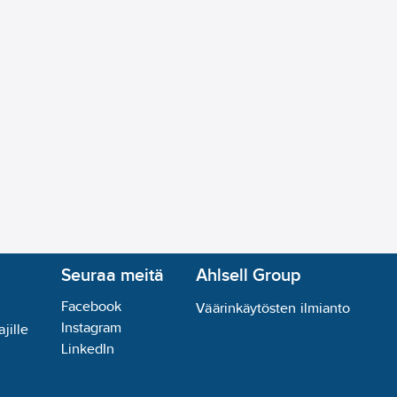
:
IK07
20-240
V
-89
(symmetrinen/epäsymmetrinen):
symmetrinen
päsuora):
suora
n lämpöäeristävällä materiaalilla mahdollista:
ei
:
ei ole
Seuraa meitä
Ahlsell Group
tukseen:
ei
Facebook
Väärinkäytösten ilmianto
Instagram
lä
jille
LinkedIn
ntelyyn:
ei