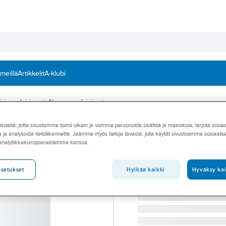
 meillä
Artikkelit
A-klubi
isivuvalaisimet
Numerovalaisimet
teitä, jotta sivustomme toimii oikein ja voimme personoida sisältöä ja mainoksia, tarjota sosia
STEINEL
 ja analysoida tietoliikennettä. Jaamme myös tietoja tavasta, jolla käytät sivustoamme sosiaali
Numerovalaisin L
 analytiikkakumppaneidemme kanssa.
TUNNISTINVALAISIN STE
Tuotenumero
4525248
Hylkää kaikki
Hyväksy kai
asetukset
Toimittajan tuotenumero:
64