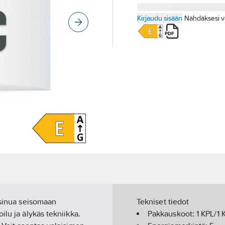
Kirjaudu sisään
Nähdäksesi v
 sinua seisomaan
Tekniset tiedot
lu ja älykäs tekniikka.
Pakkauskoot:
1 KPL/1 