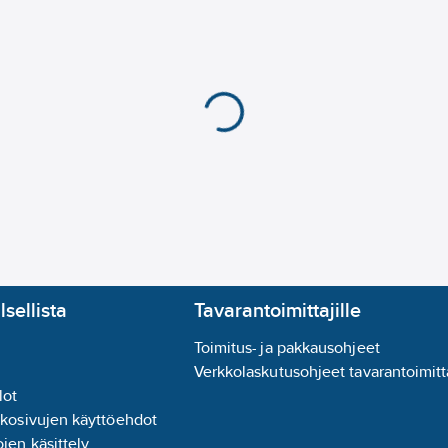
Sisältää lampun:
kyllä
Suojausluokka:
II
Iskunkestävyysluokka
Nimellisjännitealue:
2
Jännitetyyppi:
AC
Värintoistoindeksi:
80
Valon jakautuminen 
Valon suunta (suora/e
Valaisimen suojaamine
Häikäisysuojan tyyppi
Valon väri:
valkoinen
Uppoasennus:
ei
Jonoasennus:
ei
lsellista
Tavarantoimittajille
Soveltuu turvavalais
Ripustusasennus:
ei
Toimitus- ja pakkausohjeet
Valotunnistimella:
kyl
Verkkolaskutusohjeet tavarantoimitta
Ilma-aukoilla:
ei
lot
Liiketunnistin:
ei
kkosivujen käyttöehdot
Soveltuu päätetyöske
jen käsittely