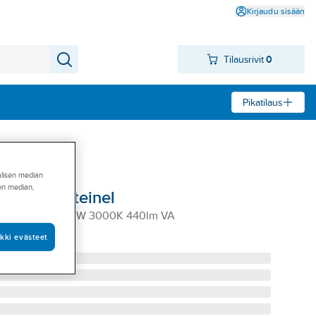
Kirjaudu sisään
Tilausrivit
0
Pikatilaus
alisen median
sen median,
N1 LED, Steinel
INEL LN 1 N 4,9W 3000K 440lm VA
kki evästeet
9715