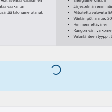
 Voit asentaa valaisimen
Energiamerkintä:
E
taa vaaka- tai
Järjestelmän enimmä
sisältää talonumerotarrat.
Mitoitettu valovirta I
Värilämpötila-alue:
3
Himmennettävä:
ei
Rungon väri:
valkoine
Valonlähteen tyyppi:
Avauskulma (määritelt
Lampunpidin:
muu
Himmennys DALI:
ei
Suojuksen materiaali
Pituus:
56
mm
Napojen lukumäärä:
2
Leveys:
300
mm
Korkeus/syvyys:
195
Liitäntälaitteen tyypp
Kotelointiluokka (IP):
Kotelon/suojuksen mat
Sisältää ohjauslaittee