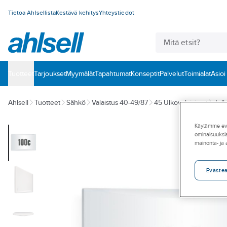
Tietoa Ahlsellista
Kestävä kehitys
Yhteystiedot
Tuotteet
‎Tarjoukset
Myymälät
Tapahtumat
Konseptit
Palvelut
Toimialat
Asioi
Ahlsell
Tuotteet
Sähkö
Valaistus 40-49/87
45 Ulkovalaisimet
Julk
Käytämme eväs
ominaisuuksia
mainonta- ja
Eväste