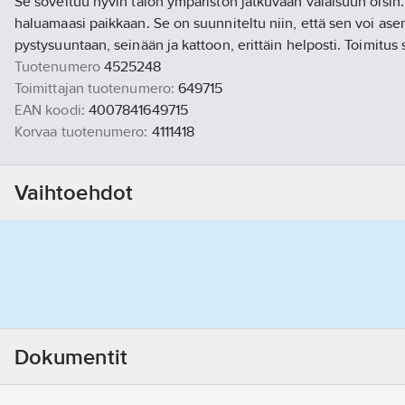
Se soveltuu hyvin talon ympäristön jatkuvaan valaisuun öisin.
haluamaasi paikkaan. Se on suunniteltu niin, että sen voi asen
pystysuuntaan, seinään ja kattoon, erittäin helposti. Toimitus 
Tuotenumero
4525248
Toimittajan tuotenumero:
649715
EAN koodi:
4007841649715
Korvaa tuotenumero:
4111418
Materiaaliluokka
S4247B
Vaihtoehdot
Dokumentit