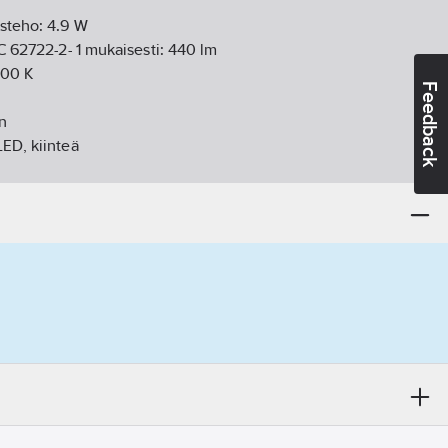
isteho:
4.9
W
EC 62722-2- 1 mukaisesti:
440
lm
000
K
Feedback
n
LED, kiinteä
y alue):
erittäin leveä säde >80°
:
opaalimuovi
mm
i:
vakiovirtaohjattu LED-liitäntälaite
IP54
eriaali:
muovi
n:
kyllä