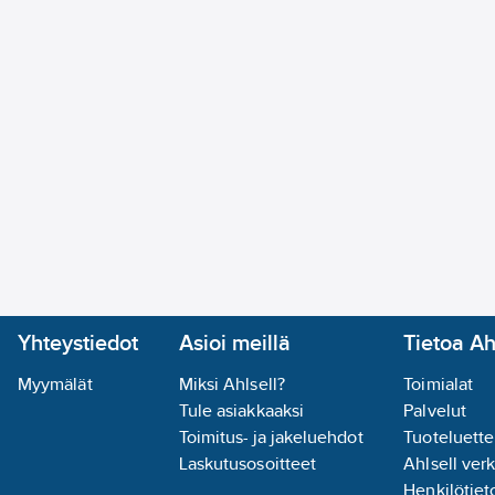
Yhteystiedot
Asioi meillä
Tietoa Ah
Myymälät
Miksi Ahlsell?
Toimialat
Tule asiakkaaksi
Palvelut
Toimitus- ja jakeluehdot
Tuoteluette
Laskutusosoitteet
Ahlsell ver
Henkilötieto