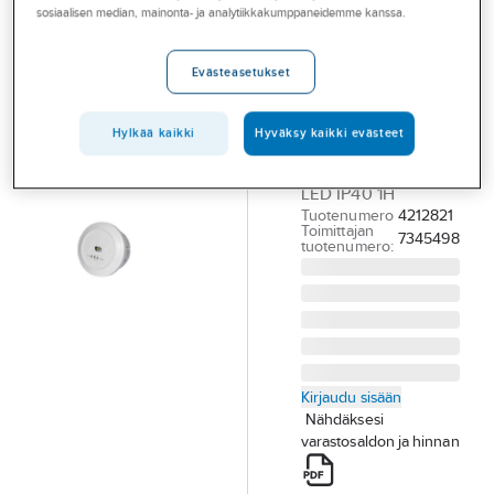
Palvelut
sosiaalisen median, mainonta- ja analytiikkakumppaneidemme kanssa.
a-collection
aMergency
Toimialat
Evästeasetukset
Flush
Asioi meillä
TURVAVALAISIN A-
Artikkelit
Hylkää kaikki
Hyväksy kaikki evästeet
COLLECTION
AMERGENCY FLUSH
A-klubi
LED IP40 1H
Tuotenumero
4212821
Toimittajan
7345498
tuotenumero:
Kirjaudu sisään
Nähdäksesi
varastosaldon ja hinnan