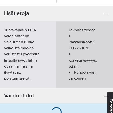
Lisätietoja
Turvavalaisin LED-
Tekniset tiedot
valonlähteellä.
Valaisimen runko
Pakkauskoot:
1
valkoista muovia,
KPL/26 KPL
varustettu pyöreällä
linssillä (avotilat) ja
Korkeus/syvyys:
ovaalilla linssillä
62
mm
(käytävät,
Rungon väri:
poistumisreitit).
valkoinen
Valaisin voidaan
Järjestelmän
kytkeä joko
enimmäisteho:
Vaihtoehdot
jatkuvatoimiseksi tai
4.3
W
Feedba
sähkökatkoksen
yhteydessä toimivaksi.
Kotelon/suojuksen