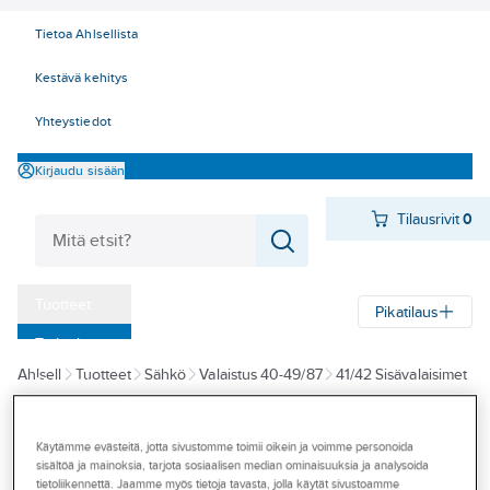
Tietoa Ahlsellista
Kestävä kehitys
Yhteystiedot
Kirjaudu sisään
Tilausrivit
0
Tuotteet
Pikatilaus
‎Tarjoukset
Ahlsell
Tuotteet
Sähkö
Valaistus 40-49/87
41/42 Sisävalaisimet
Myymälät
Turvavalaistus
Turva- ja opastevalaisimet
Tapahtumat
Käytämme evästeitä, jotta sivustomme toimii oikein ja voimme personoida
A-COLLECTION
Konseptit
sisältöä ja mainoksia, tarjota sosiaalisen median ominaisuuksia ja analysoida
Turvavalaisin
tietoliikennettä. Jaamme myös tietoja tavasta, jolla käytät sivustoamme