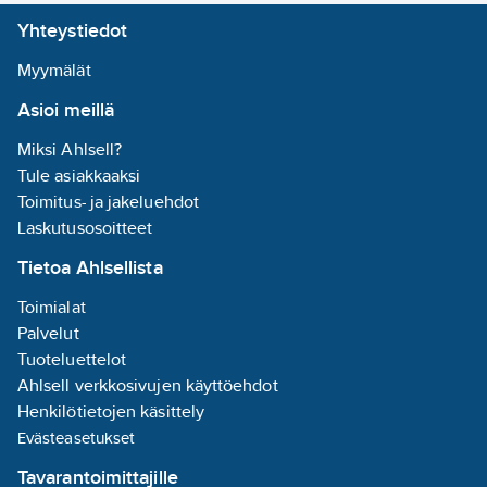
Kotelointiluokka: IP40
Akkutyyppi:
Yhteystiedot
Valovirta: 315 lm
NiMH
Paino: 0.474 kg
Myymälät
Tuotenumero
4212821
Rakenteellinen
Asioi meillä
Toimittajan
upotussyvyys:
7345498
tuotenumero:
65
mm
Miksi Ahlsell?
EAN
Tule asiakkaaksi
7333123030184
koodi:
Upotushalkaisija:
Toimitus- ja jakeluehdot
Materiaaliluokka
S42530
96
mm
Laskutusosoitteet
Tietoa Ahlsellista
Nimellisjännitealue:
230
V
Toimialat
Nimellinen
Palvelut
toiminta-aika:
1
Tuoteluettelot
h
Ahlsell verkkosivujen käyttöehdot
Mitoitettu
Henkilötietojen käsittely
valovirta IEC
Evästeasetukset
62722-2- 1
Tavarantoimittajille
mukaisesti:
315