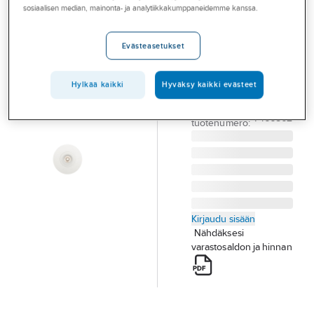
Palvelut
sosiaalisen median, mainonta- ja analytiikkakumppaneidemme kanssa.
Hide-a-lite
LED-
Toimialat
Evästeasetukset
alasvaloille
Asioi meillä
PEITELEVY HIDE A
Artikkelit
Hylkää kaikki
Hyväksy kaikki evästeet
LITE KEHYS 180
Tuotenumero
4289562
A-klubi
Toimittajan
7466862
tuotenumero:
Kirjaudu sisään
Nähdäksesi
varastosaldon ja hinnan