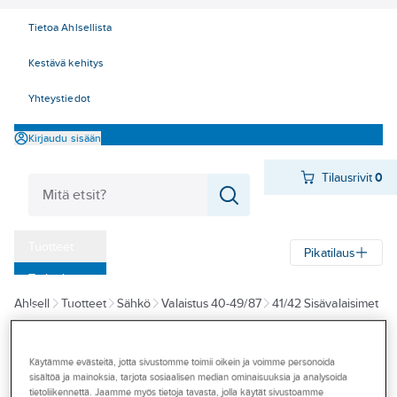
Tietoa Ahlsellista
Kestävä kehitys
Yhteystiedot
Kirjaudu sisään
Tilausrivit
0
Tuotteet
Pikatilaus
‎Tarjoukset
Ahlsell
Tuotteet
Sähkö
Valaistus 40-49/87
41/42 Sisävalaisimet
Myymälät
Tarvikkeet ja varaosat
Mekaaniset
Tapahtumat
Käytämme evästeitä, jotta sivustomme toimii oikein ja voimme personoida
HIDE-A-LITE
Konseptit
sisältöä ja mainoksia, tarjota sosiaalisen median ominaisuuksia ja analysoida
Asennuskehys
tietoliikennettä. Jaamme myös tietoja tavasta, jolla käytät sivustoamme