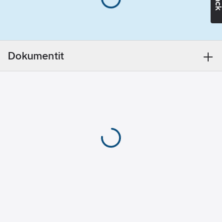
mahdollistavat käytön
Materiaali:
sekä sisä- että
alumiini
ulkotiloissa. Peittää
vanhan reiän 175mm ja
245mm kokoon asti ja
Dokumentit
sopii valaisimiin,
joiden asennusaukon
koko on enintään
85mm ja suurin
ulkohalkaisija 96mm.
Tuotenumero
4289562
Toimittajan
7466862
tuotenumero:
EAN
7392971129679
koodi:
Materiaaliluokka
S4212B