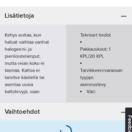
Lisätietoja
Kehys auttaa, kun
Tekniset tiedot
haluat vaihtaa vanhat
halogeeni- ja
Pakkauskoot:
1
pienloistelamput,
KPL/20 KPL
mutta reiän koko ei
täsmää. Kattoa ei
Tarvikkeen/varaosan
tarvitse käsitellä tai
tyyppi:
asentaa uusia
asennuslevy
kattolevyjä, vaan
Väri:
alasvalo voidaan
valkoinen
asentaa suoraan
Korkeus:
43
Vaihtoehdot
kehykseen. Kehyksen
mm
Feedba
pintakäsittely ja
Halkaisija:
ruostumattomat jouset
180
mm