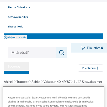
Tietoa Ahlsellista
Kestävä kehitys
Yhteystiedot
Kirjaudu sisään
Tilausrivit
0
Tuotteet
Pikatilaus
‎Tarjoukset
Ahlsell
Tuotteet
Sähkö
Valaistus 40-49/87
41/42 Sisävalaisimet
Myymälät
Kohdevalaisimet
Tapahtumat
Käytämme evästeitä, jotta sivustomme toimii oikein ja voimme personoida
SG ARMATUREN
Konseptit
sisältöä ja mainoksia, tarjota sosiaalisen median ominaisuuksia ja analysoida
Kohdevalaisin
tietoliikennettä. Jaamme myös tietoja tavasta, jolla käytät sivustoamme