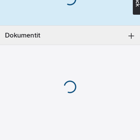
Putken muotoinen
alue:
2700
K
kangaskaapelilla
Valon
varustettu valaisin
suunta
sopii kaikkialle, kuten
(suora/epäsuora):
baaripöydälle, keittiön
suora
Dokumentit
työtasolle, kahvilaan ja
Rungon väri:
ikkunaan. Korotettu
valkoinen
valonlähde minimoi
häikäisyn ja keskittää
Valonlähteen
valon.Perusversiossa
tyyppi:
LED,
on musta varjostin,
kiinteä
mutta sisärengas
Valonjako:
voidaan irrottaa ja
heijastin
korvata valkoisella tai
Himmennys
kullanvärisellä. Tämä
DALI:
ei
mahdollistaa
Sisältää
yksilöllisen
ohjauslaitteen:
mukautuksen. Musta
kyllä
himmentää, kultainen