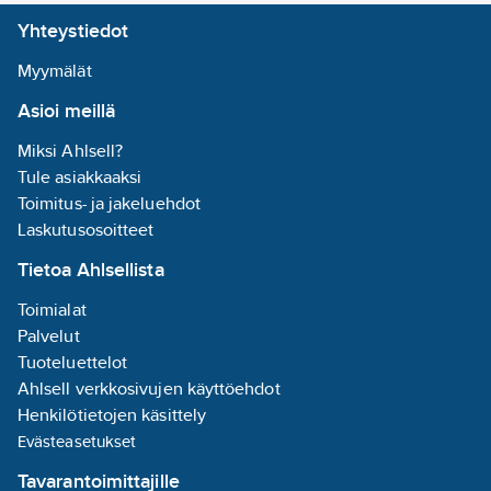
antaa lämpimän
Liitäntälaitteen
Yhteystiedot
hehkun ja valkoinen
tyyppi:
ei
heijastaa eniten.
vaadita
Myymälät
Tuotenumero
4246262
Pituus:
215
Asioi meillä
Toimittajan
mm
320640
tuotenumero:
Leveys:
59
Miksi Ahlsell?
EAN
mm
Tule asiakkaaksi
7021983206404
koodi:
Toimitus- ja jakeluehdot
Materiaaliluokka
S4130B
Korkeus/syvyys:
Laskutusosoitteet
215
mm
Tietoa Ahlsellista
Suojuksen
materiaali:
Toimialat
strukturoitu
Palvelut
muovi
Tuoteluettelot
Ahlsell verkkosivujen käyttöehdot
Kotelointiluokka
Henkilötietojen käsittely
(IP):
IP20
Evästeasetukset
Sisältää
Tavarantoimittajille
lampun:
kyllä