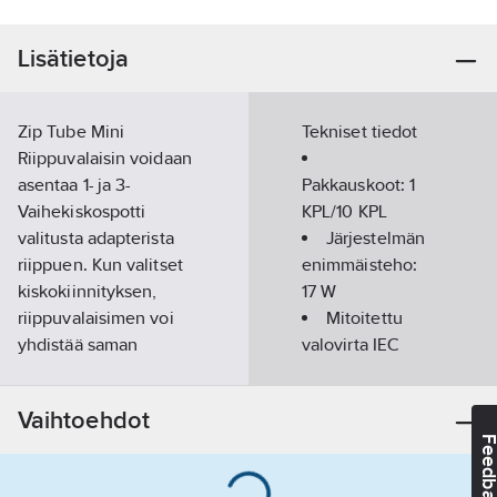
Lisätietoja
Zip Tube Mini
Tekniset tiedot
Riippuvalaisin voidaan
asentaa 1- ja 3-
Pakkauskoot:
1
Vaihekiskospotti
KPL/10 KPL
valitusta adapterista
Järjestelmän
riippuen. Kun valitset
enimmäisteho:
kiskokiinnityksen,
17
W
riippuvalaisimen voi
Mitoitettu
yhdistää saman
valovirta IEC
tuoteperheen
62722-2- 1
kohdevalaisimiin.Lisäksi
mukaisesti:
830
Vaihtoehdot
se voidaan asentaa
lm
Feedba
erilleen, jolloin on
hankittava kattokupu.
Värilämpötila-