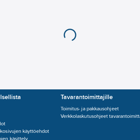
lsellista
Tavarantoimittajille
Toimitus- ja pakkausohjeet
Verkkolaskutusohjeet tavarantoimitta
lot
kkosivujen käyttöehdot
jen käsittely