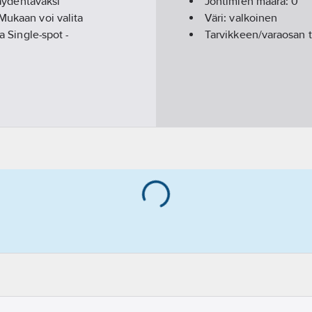
täydentäväksi
Johtimien määrä:
0
Mukaan voi valita
Väri:
valkoinen
a Single-spot -
Tarvikkeen/varaosan 