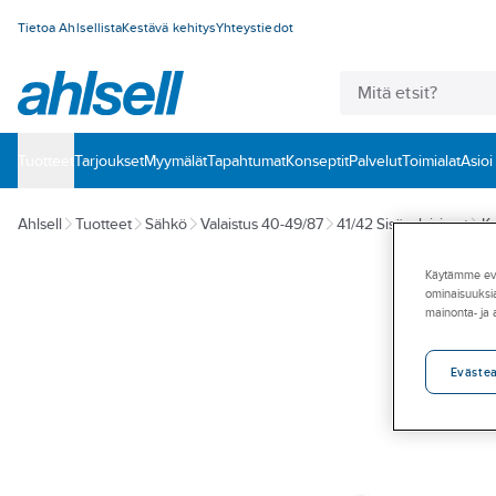
Tietoa Ahlsellista
Kestävä kehitys
Yhteystiedot
Tuotteet
‎Tarjoukset
Myymälät
Tapahtumat
Konseptit
Palvelut
Toimialat
Asioi
Ahlsell
Tuotteet
Sähkö
Valaistus 40-49/87
41/42 Sisävalaisimet
K
Käytämme eväs
ominaisuuksia
mainonta- ja
Eväste