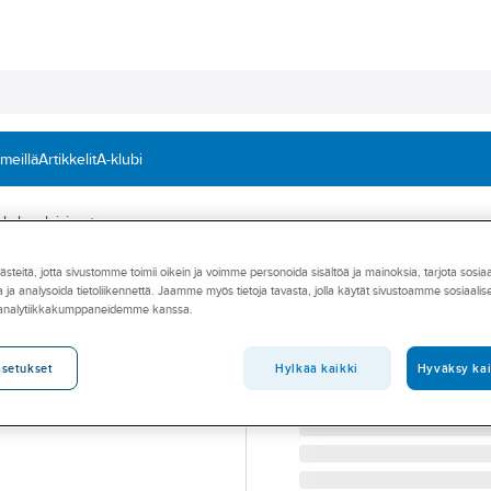
 meillä
Artikkelit
A-klubi
ohdevalaisimet
teitä, jotta sivustomme toimii oikein ja voimme personoida sisältöä ja mainoksia, tarjota sosia
HIDE-A-LITE
 ja analysoida tietoliikennettä. Jaamme myös tietoja tavasta, jolla käytät sivustoamme sosiaali
Kisko Hide-a-lite
 analytiikkakumppaneidemme kanssa.
KISKOTARVIKE HIDE A L
Tuotenumero
4211625
Hylkää kaikki
Hyväksy kai
asetukset
Toimittajan tuotenumero:
74