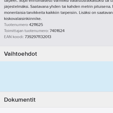
tarpeet. Sopii erinomaisesti valmiiksi valaistusratkaisuksi tai 
järjestelmäksi. Saatavana yhden tai kahden metrin pituisena. 
monenlaisia tarvikkeita kaikkiin tarpeisiin. Lisäksi on saatavan
kiskovalaisinkiinnike.
Tuotenumero
4211625
Toimittajan tuotenumero:
7401624
EAN koodi:
7392971132013
Materiaaliluokka
S4212B
Vaihtoehdot
Dokumentit