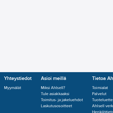
Yhteystiedot
Asioi meillä
Tietoa Ah
Myymälät
Miksi Ahlsell?
Toimialat
Tule asiakkaaksi
Palvelut
Toimitus- ja jakeluehdot
Tuoteluette
Laskutusosoitteet
Ahlsell ver
Henkilötieto