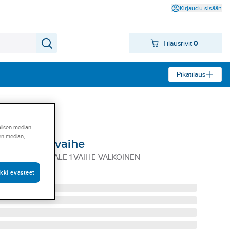
Kirjaudu sisään
Tilausrivit
0
Pikatilaus
alisen median
sen median,
 Litetrac 1-vaihe
ITE PÄÄTYKAPPALE 1-VAIHE VALKOINEN
kki evästeet
01624