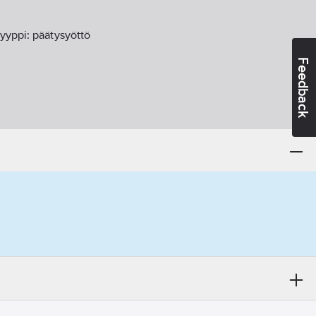
tyyppi:
päätysyöttö
Feedback