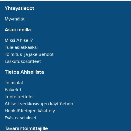
•elektroniikan
Yhteystiedot
valmistustilat
•laboratoriot
Myymälät
Asioi meillä
Rakenne:
Valaisimen runko on
Miksi Ahlsell?
valkoiseksi
Tule asiakkaaksi
pulverimaalattua
Toimitus- ja jakeluehdot
terästä. Suojalasi
Laskutusosoitteet
alumiinikehyksessä
Tietoa Ahlsellista
avataan ja suljetaan
ilman työkaluja. Kehys
Toimialat
lukittuu
Palvelut
automaattisesti
Tuoteluettelot
paikoilleen. Tiivisteet
Ahlsell verkkosivujen käyttöehdot
ovat silikonia. Vakiona
Henkilötietojen käsittely
valaisin toimitetaan
Evästeasetukset
valkoisena, tilauksesta
Tavarantoimittajille
tuote on saatavissa