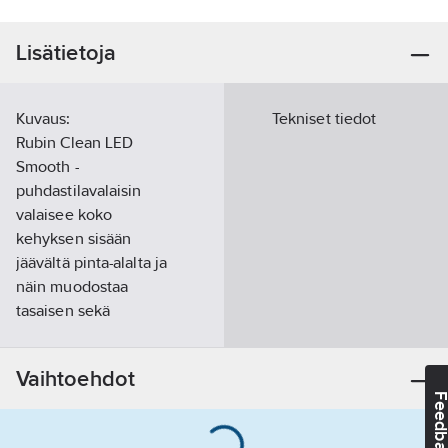
Lisätietoja
Kuvaus:
Tekniset tiedot
Rubin Clean LED
Smooth -
puhdastilavalaisin
valaisee koko
kehyksen sisään
jäävältä pinta-alalta ja
näin muodostaa
tasaisen sekä
miellyttävän
valaistuksen. Tasaisen
Vaihtoehdot
lasi- tai opaalipinnan
Feedba
vuoksi valaisin on
helppo pitää