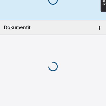
kaikki voidaan liittää
Varokealustan
kierrekantaisiin
koko:
DII
varokekansiin ja
kiinnittää 1- sekä 3-
Laukaisukäyrä:
napaisiin DIN-kiskoon
nopea (F)
Dokumentit
tai suoraan paneeliin.
Värikoodi:
Tuotenumero
3011107
keltainen
Toimittajan
25D27Q
tuotenumero:
EAN
5027590079068
koodi:
Materiaaliluokka
S3007B