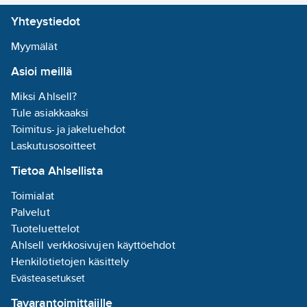
Yhteystiedot
Myymälät
Asioi meillä
Miksi Ahlsell?
Tule asiakkaaksi
Toimitus- ja jakeluehdot
Laskutusosoitteet
Tietoa Ahlsellista
Toimialat
Palvelut
Tuoteluettelot
Ahlsell verkkosivujen käyttöehdot
Henkilötietojen käsittely
Evästeasetukset
Tavarantoimittajille