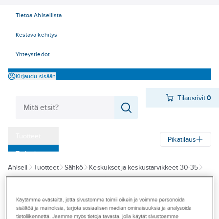
Tietoa Ahlsellista
Kestävä kehitys
Yhteystiedot
Kirjaudu sisään
Tilausrivit
0
Tuotteet
Pikatilaus
‎Tarjoukset
Ahlsell
Tuotteet
Sähkö
Keskukset ja keskustarvikkeet 30-35
Myymälät
30 Varokkeet ja tulppasulakkeet
Tulppasulakkeet
Tapahtumat
Käytämme evästeitä, jotta sivustomme toimii oikein ja voimme personoida
EATON
Konseptit
sisältöä ja mainoksia, tarjota sosiaalisen median ominaisuuksia ja analysoida
Tulppasulake
tietoliikennettä. Jaamme myös tietoja tavasta, jolla käytät sivustoamme