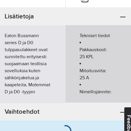
Lisätietoja
Eaton Bussmann
Tekniset tiedot
series D ja D0
tulppasulakkeet ovat
Pakkauskoot:
sunniteltu erityisesti
25 KPL
suojaamaan teollisia
sovelluksia kuten
Mitoitusvirta:
sähkönjakelua ja
25
A
kaapeleita. Molemmat
D ja D0 -tyypin
Nimellisjännite:
sulakkeet ovat
500
V
saatavilla kolmella
Vaihtoehdot
operointitavalla:
Käyttöluokka:
Feedba
viivästetty, pikasulake
gR
ja ultranopea. Ne