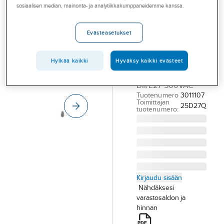
Palvelut
sosiaalisen median, mainonta- ja analytiikkakumppaneidemme kanssa.
Eaton
Bussmann
Toimialat
Evästeasetukset
TULPPASULAKE
Asioi meillä
EATON
Artikkelit
BUSSMANN
Hylkää kaikki
Hyväksy kaikki evästeet
SULAKE 25A
A-klubi
DII/E27 500VAC
Tuotenumero
3011107
Toimittajan
25D27Q
tuotenumero:
Kirjaudu sisään
Nähdäksesi
varastosaldon ja
hinnan