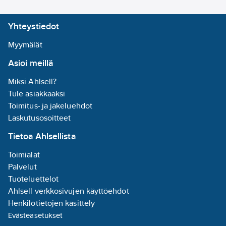
lämpötila-anturitulo
(DP4-T-1/PT1000).
Yhteystiedot
Näytön resoluutio
240x240. Asennus
Myymälät
kojerasiaan ja
Asioi meillä
Impressivo
peitelevyyn. Ulkoinen
Miksi Ahlsell?
apujännite: 20-32 VDC
Tule asiakkaaksi
(SELV). Integroitu
Toimitus- ja jakeluehdot
väyläliityntä.
Laskutusosoitteet
Tuotenumero
2815892
Tietoa Ahlsellista
Toimittajan
SD/U12.63.1-825
tuotenumero:
Toimialat
EAN
Palvelut
6955891820012
koodi:
Tuoteluettelot
Materiaaliluokka
S28090
Ahlsell verkkosivujen käyttöehdot
Henkilötietojen käsittely
Evästeasetukset