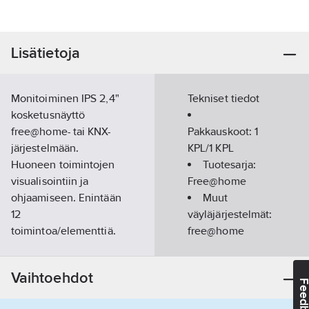
Lisätietoja
Monitoiminen IPS 2,4"
Tekniset tiedot
kosketusnäyttö
free@home- tai KNX-
Pakkauskoot:
1
järjestelmään.
KPL/1 KPL
Huoneen toimintojen
Tuotesarja:
visualisointiin ja
Free@home
ohjaamiseen. Enintään
Muut
12
väyläjärjestelmät:
toimintoa/elementtiä.
free@home
maksimissaan12 sivua
ja enintään 4
Kotelointiluokka
Vaihtoehdot
toimintoa/sivu.
(IP):
IP20
Feedba
Vakiotoiminnot:
Väri:
muu