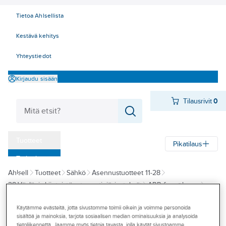
Tietoa Ahlsellista
Kestävä kehitys
Yhteystiedot
Kirjaudu sisään
Tilausrivit
0
Tuotteet
Pikatilaus
‎Tarjoukset
Ahlsell
Tuotteet
Sähkö
Asennustuotteet 11-28
Myymälät
28 Väylä- ja kiinteistöautomaatiojärjestelmät
ABB-free@home
Tapahtumat
Näytöt
Käytämme evästeitä, jotta sivustomme toimii oikein ja voimme personoida
Konseptit
sisältöä ja mainoksia, tarjota sosiaalisen median ominaisuuksia ja analysoida
ABB
tietoliikennettä. Jaamme myös tietoja tavasta, jolla käytät sivustoamme