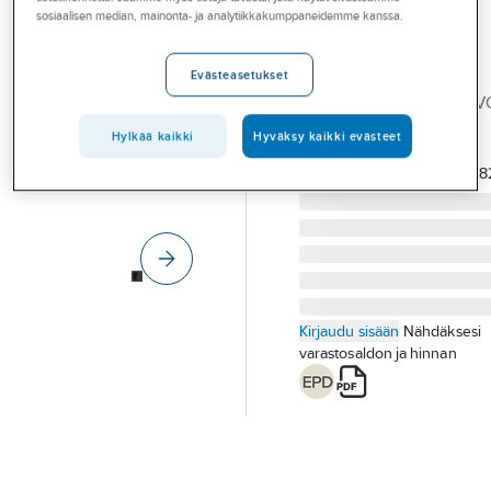
Palvelut
Kosketusnäyttö
sosiaalisen median, mainonta- ja analytiikkakumppaneidemme kanssa.
Abb Impressivo
Toimialat
KOSKETUSNÄYTTÖ
Evästeasetukset
Asioi meillä
IMPRESSIVO IMPRESSIV
2,4
Artikkelit
Hylkää kaikki
Hyväksy kaikki evästeet
Tuotenumero
2815892
Toimittajan
A-klubi
SD/U12.63.1-8
tuotenumero:
Kirjaudu sisään
Nähdäksesi
varastosaldon ja hinnan