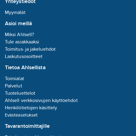
Yhteystiedot
materiaali:
messinki
Myymälät
Väliaineen
Asioi meillä
lämpötila
(jatkuva):
-20-
Miksi Ahlsell?
170
°C
Tule asiakkaaksi
Toimitus- ja jakeluehdot
Täysiaukkoinen:
Laskutusosoitteet
ei
Tietoa Ahlsellista
Rasvapesty:
ei
Toimialat
Pallon
Palvelut
materiaali:
Tuoteluettelot
ruostumaton
Ahlsell verkkosivujen käyttöehdot
teräs
Henkilötietojen käsittely
Karan
Evästeasetukset
materiaali:
Tavarantoimittajille
ruostumaton
teräs