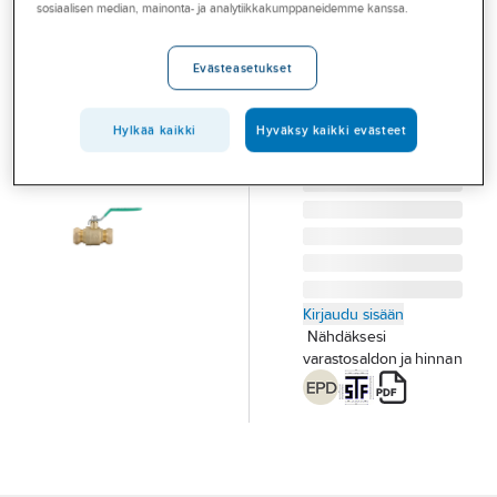
sosiaalisen median, mainonta- ja analytiikkakumppaneidemme kanssa.
Palvelut
1335-S
Toimialat
PALLOVENTTIILI EM
Evästeasetukset
AVI-1335-S 15 PN16
Asioi meillä
PUSERRUSLIITTIMIN
Artikkelit
Tuotenumero
3702276
Hylkää kaikki
Hyväksy kaikki evästeet
Toimittajan
3702276
tuotenumero:
A-klubi
Kirjaudu sisään
Nähdäksesi
varastosaldon ja hinnan