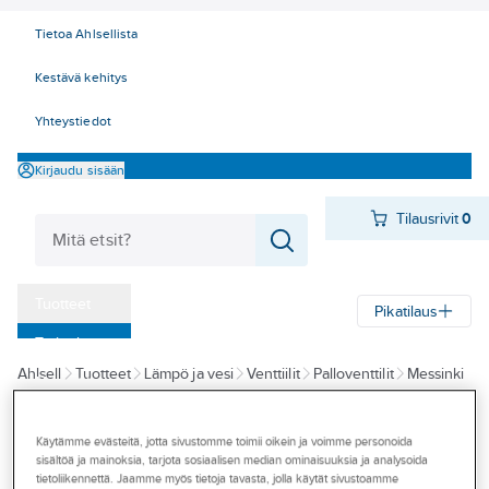
Tietoa Ahlsellista
Kestävä kehitys
Yhteystiedot
Kirjaudu sisään
Tilausrivit
0
Tuotteet
Pikatilaus
‎Tarjoukset
Ahlsell
Tuotteet
Lämpö ja vesi
Venttiilit
Palloventtilit
Messinki
Myymälät
Tapahtumat
A-COLLECTION
Käytämme evästeitä, jotta sivustomme toimii oikein ja voimme personoida
Palloventtiili a-
Konseptit
sisältöä ja mainoksia, tarjota sosiaalisen median ominaisuuksia ja analysoida
collection AVI-
tietoliikennettä. Jaamme myös tietoja tavasta, jolla käytät sivustoamme