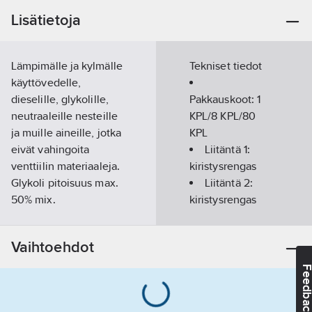
Lisätietoja
Lämpimälle ja kylmälle
Tekniset tiedot
käyttövedelle,
dieselille, glykolille,
Pakkauskoot:
1
neutraaleille nesteille
KPL/8 KPL/80
ja muille aineille, jotka
KPL
eivät vahingoita
Liitäntä 1:
venttiilin materiaaleja.
kiristysrengas
Glykoli pitoisuus max.
Liitäntä 2:
50% mix.
kiristysrengas
Lyijytön messinki,
Putken
jonka lyijypitoisuus on
ulkohalkaisija
Vaihtoehdot
enintään 0,1 %,
liitäntä 1:
15
mm
täysaukkoinen.
Putken
Feedba
Tuotenumero
3702276
ulkohalkaisija
Toimittajan
liitäntä 2:
15
3702276