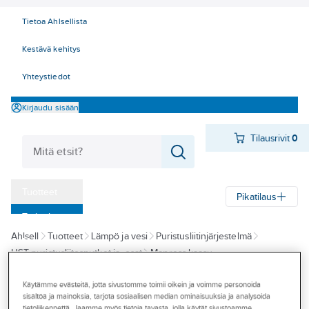
Tietoa Ahlsellista
Kestävä kehitys
Yhteystiedot
Kirjaudu sisään
Tilausrivit
0
Tuotteet
Pikatilaus
‎Tarjoukset
Ahlsell
Tuotteet
Lämpö ja vesi
Puristusliitinjärjestelmä
Myymälät
HST puristusliitosputket ja -osat
Mapress kaasu
Tapahtumat
Käytämme evästeitä, jotta sivustomme toimii oikein ja voimme personoida
MAPRESS
Konseptit
sisältöä ja mainoksia, tarjota sosiaalisen median ominaisuuksia ja analysoida
Liitinmuhvi
tietoliikennettä. Jaamme myös tietoja tavasta, jolla käytät sivustoamme