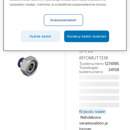
Palvelut
Mapress HST
sosiaalisen median, mainonta- ja analytiikkakumppaneidemme kanssa.
kaasu
Toimialat
Evästeasetukset
irtomutterilla
Asioi meillä
MAPRESS HST-
Artikkelit
LIITINMUH SK
Hylkää kaikki
Hyväksy kaikki evästeet
KAASU D=22MM.
A-klubi
G=1 1/8"
IRTOMUTTERI
Tuotenumero
1274185
Toimittajan
34158
tuotenumero:
Kirjaudu sisään
Nähdäksesi
varastosaldon ja
hinnan