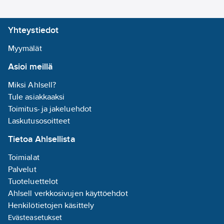
laatu liitäntä 2:
haponkestävä
Yhteystiedot
teräs 316
(1.4401)
Myymälät
Muotokoodi
Asioi meillä
liitäntä 1:
M
Muotokoodi
Miksi Ahlsell?
liitäntä 2:
M
Tule asiakkaaksi
Pituus, liitos
Toimitus- ja jakeluehdot
1:
21
mm
Laskutusosoitteet
Pituus, liitos
Tietoa Ahlsellista
2:
21
mm
Toimialat
Asennuspituus,
Palvelut
liitäntä 1:
8
mm
Tuoteluettelot
Ahlsell verkkosivujen käyttöehdot
Asennuspituus,
Henkilötietojen käsittely
liitäntä 2:
8
mm
Evästeasetukset