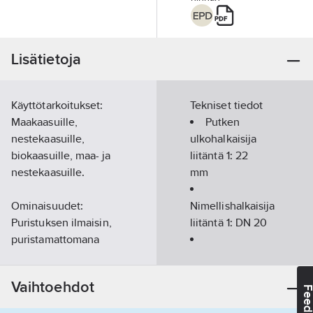
Lisätietoja
Käyttötarkoitukset:
Tekniset tiedot
Maakaasuille,
Putken
nestekaasuille,
ulkohalkaisija
biokaasuille, maa- ja
liitäntä 1:
22
nestekaasuille.
mm
Ominaisuudet:
Nimellishalkaisija
Puristuksen ilmaisin,
liitäntä 1:
DN 20
puristamattomana
vuotava liitos,
Nimellishalkaisija
kartiotiivistys, merkitty
liitäntä 2:
1.1/8"
Vaihtoehdot
keltaisella, O-rengas
Liitäntä 1:
Feedba
keltaista HNBR-kumia,
puristusliitin