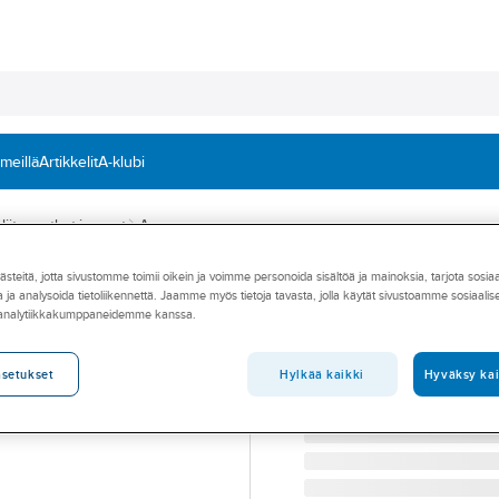
 meillä
Artikkelit
A-klubi
iitosputket ja -osat
A-press
teitä, jotta sivustomme toimii oikein ja voimme personoida sisältöä ja mainoksia, tarjota sosia
A-COLLECTION
 ja analysoida tietoliikennettä. Jaamme myös tietoja tavasta, jolla käytät sivustoamme sosiaali
Hanakulma A-pr
 analytiikkakumppaneidemme kanssa.
HANAKULMA HST A-PRES
Tuotenumero
1288144
Hylkää kaikki
Hyväksy kai
asetukset
Toimittajan tuotenumero:
14