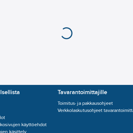
 vesi vaikuta teräkseen.
a AISI 316L -tyyppisen
ssä ja putkissa.
sä, joissa se on
. Sähkösinkitty teräs
iheuttaa galvanista
älillä käytetään
lsellista
Tavarantoimittajille
Toimitus- ja pakkausohjeet
Verkkolaskutusohjeet tavarantoimitta
lot
valmistetuissa
kkosivujen käyttöehdot
a kosketuksessa
jen käsittely