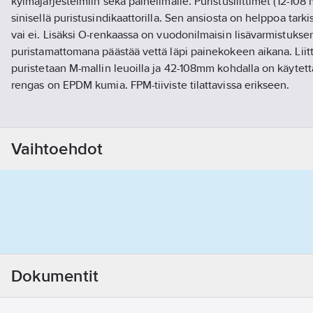
kylmäjärjestelmiin sekä paineilmalle. Puristusliittimet (12-108
sinisellä puristusindikaattorilla. Sen ansiosta on helppoa tarkis
vai ei. Lisäksi O-renkaassa on vuodonilmaisin lisävarmistukse
puristamattomana päästää vettä läpi painekokeen aikana. Lii
puristetaan M-mallin leuoilla ja 42-108mm kohdalla on käytett
rengas on EPDM kumia. FPM-tiiviste tilattavissa erikseen.
Käyttölämpötilat:
Vaihtoehdot
EPDM Musta -20 / +85C max. +120C Vesi, Lämmitys ja jäähdyty
FPM Vihreä -20 / +170C max. +180C Paineilma, kasviöljy, polttoö
Maks. käyttöpaine: 16 bar
Jäähdytysjärjestelmien kylmäaineen sekoitussuhde maksimi
Dokumentit
HUOM!!!