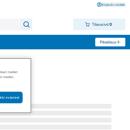
Kirjaudu sisään
Tilausrivit
0
Pikatilaus
alisen median
sen median,
ess HST M
S 15-1/2 M
kki evästeet
46820