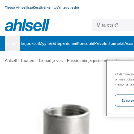
Tietoa Ahlsellista
Kestävä kehitys
Yhteystiedot
Tuotteet
‎Tarjoukset
Myymälät
Tapahtumat
Konseptit
Palvelut
Toimialat
Asioi
Ahlsell
Tuotteet
Lämpö ja vesi
Puristusliitinjärjestelmä
HST puristusl
Käytämme eväs
ominaisuuksia
mainonta- ja
Eväste