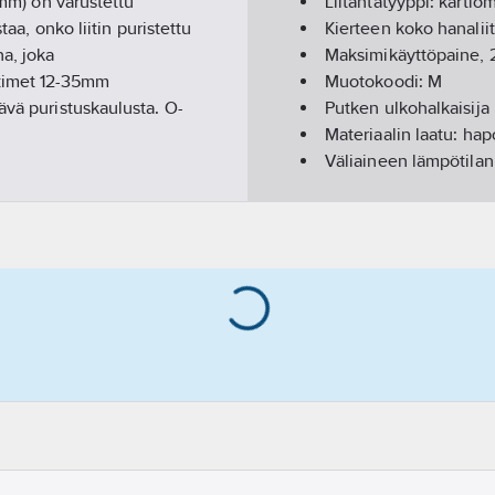
 mm) on varustettu
Liitäntätyyppi:
kartiom
taa, onko liitin puristettu
Kierteen koko hanalii
na, joka
Maksimikäyttöpaine, 
ttimet 12-35mm
Muotokoodi:
M
ävä puristuskaulusta. O-
Putken ulkohalkaisija l
Materiaalin laatu:
hapo
Väliaineen lämpötilan
Väliaineen lämpötilan
GWP-tot (A1-A3):
0,43
sjärjeste lmät
ljy, rasva, polttoaine,
ssaan 50%.