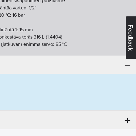
ainen sisäpuolinen putkikierre
täntää varten:
1/2"
20 °C:
16
bar
Feedback
iitäntä 1:
15
mm
nkestävä teräs 316 L (1.4404)
 (jatkuvan) enimmäisarvo:
85
°C
 (jatkuvan) vähimmäisarvo:
-20
°C
04 kgCO2e/KPL