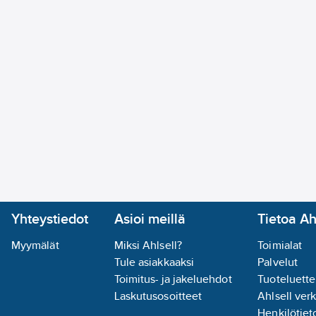
Suoja sisäistä korroosiota vastaan
Haponkestävä teräs ei muuta juomaveden ominaisuuksia, eikä
Tästä syystä myös käsitelty juomavesi on täysin yhteensopiva
haponkestävän teräksen kanssa, jota käytetään A press liittimi
Suojaus galvanista korroosiota vastaan
Haponkestävä teräs on suojattu korroosiolta, myös järjestelmis
kosketuksissa ei-metallien (pronssi, kupari ja messinki) kanssa
suorassa kosketuksessa haponkestävän teräksen kanssa voi a
korroosiota. Riski voidaan estää, jos näiden kahden metallin v
Yhteystiedot
Asioi meillä
Tietoa Ah
vähintään 50 mm:n ei-metallista liitäntää.
Myymälät
Miksi Ahlsell?
Toimialat
Suoja ulkoista korroosiota vastaan
Tule asiakkaaksi
Palvelut
Toimitus- ja jakeluehdot
Tuoteluette
Ulkoista korroosiota voi esiintyä haponkestävästä teräksestä 
Laskutusosoitteet
Ahlsell ver
järjestelmissä haastavissa olosuhteissa, kuten pitkäaikaisess
Henkilötieto