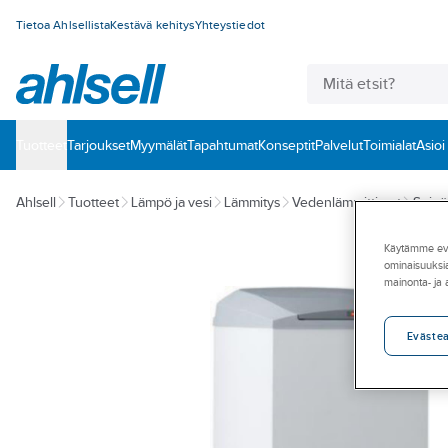
Tietoa Ahlsellista
Kestävä kehitys
Yhteystiedot
Tuotteet
‎Tarjoukset
Myymälät
Tapahtumat
Konseptit
Palvelut
Toimialat
Asioi
Ahlsell
Tuotteet
Lämpö ja vesi
Lämmitys
Vedenlämmittimet
Seinäm
Käytämme eväs
ominaisuuksia
mainonta- ja
Eväste