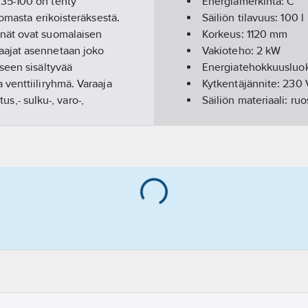
35-100 on tehty
Energiamerkintä:
C
omasta erikoisteräksestä.
Säiliön tilavuus:
100
l
nät ovat suomalaisen
Korkeus:
1120
mm
aajat asennetaan joko
Vakioteho:
2
kW
seen sisältyvää
Energiatehokkuusluo
venttiiliryhmä. Varaaja
Kytkentäjännite:
230
us,- sulku-, varo-,
Säiliön materiaali:
ruo
tävä riittävästi tilaa
Pystyasennus:
kyllä
Toteutustapa:
ripuste
Taajuus:
50 Hz
Kotelointiluokka (IP):
Sisältää hanan:
ei
Enimmäiskäyttöpaine
Leveys:
467
mm
Kolmivaihejärjestelm
Kaksoismalli:
ei
Kiertovesiliitännällä:
e
Yösähkötoiminnolla:
e
Lämpömittarilla:
ei