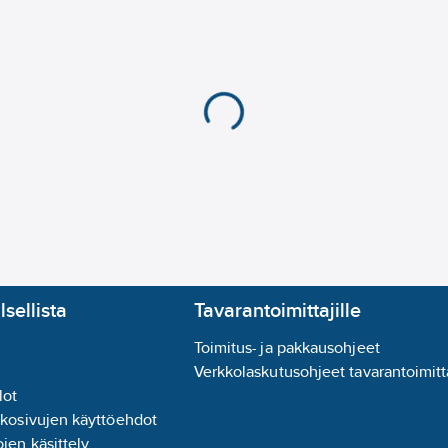
Lämpötilanilmaisin:
ei
Paineenalennusventtii
Vedenviilentimellä:
ei
Sijoitus vaakasuunta
Puhdistusaukolla:
ei
Lämpötilaraja:
kyllä
Seinäasennus:
kyllä
Sopii kiehuvalle vede
suoja-anodi:
ei
Kapasiteettiprofiili:
L
Syvyys:
455
mm
Pintamateriaali:
teräs
Lämminvesivaraaja jal
lsellista
Tavarantoimittajille
Matalapainemalli:
ei
Purkausyhteen nimelli
Toimitus- ja pakkausohjeet
Veden lämmmityksen 
Verkkolaskutusohjeet tavarantoimitta
Kylmävesiliitännän nim
lot
kkosivujen käyttöehdot
jen käsittely