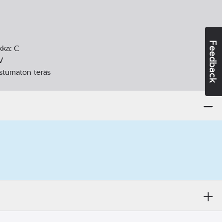
Feedback
kka:
C
V
stumaton teräs
ttava
IP24
:
10
bar
ä:
ei
i
i