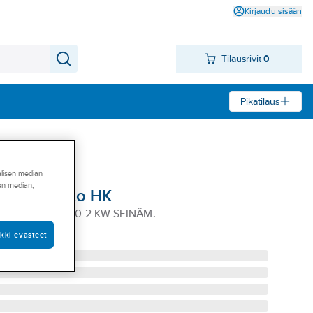
Kirjaudu sisään
Tilausrivit
0
Pikatilaus
alisen median
sen median,
mitin Haato HK
 HAATO HK 100 2 KW SEINÄM.
kki evästeet
2983