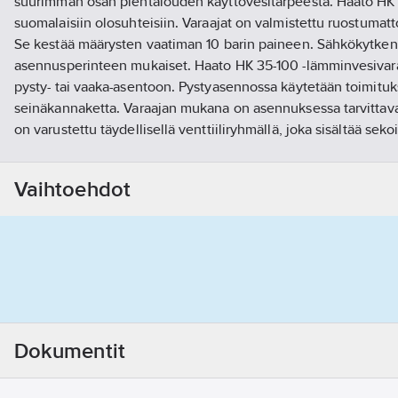
suurimman osan pientalouden käyttövesitarpeesta. Haato HK 
suomalaisiin olosuhteisiin. Varaajat on valmistettu ruostumatt
Se kestää määrysten vaatiman 10 barin paineen. Sähkökytken
asennusperinteen mukaiset. Haato HK 35-100 -lämminvesivar
pysty- tai vaaka-asentoon. Pystyasennossa käytetään toimituk
seinäkannaketta. Varaajan mukana on asennuksessa tarvittava 
on varustettu täydellisellä venttiiliryhmällä, joka sisältää sekoit
takaisku- ja tyhjennysventtiilin. Varaajaa asennettaessa on jätet
sähkölaitteiden tarkastusta varten.
Vaihtoehdot
Tuotenumero
5253022
Toimittajan tuotenumero:
072983
EAN koodi:
6415852530225
Materiaaliluokka
P52140
Dokumentit