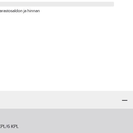
arastosaldon ja hinnan
KPL/6 KPL