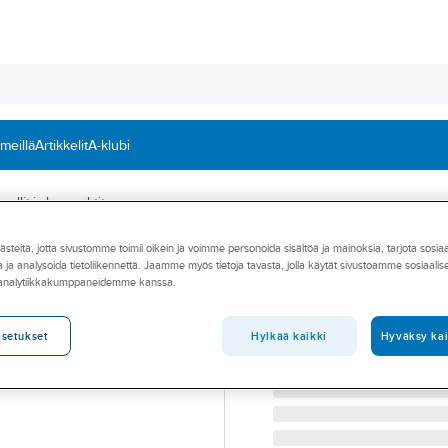
 meillä
Artikkelit
A-klubi
allit ja kompaktit
teitä, jotta sivustomme toimii oikein ja voimme personoida sisältöä ja mainoksia, tarjota sosia
HAATO
 ja analysoida tietoliikennettä. Jaamme myös tietoja tavasta, jolla käytät sivustoamme sosiaali
Käyttövedenläm
 analytiikkakumppaneidemme kanssa.
KÄYTTÖVEDENLÄMMITIN
Tuotenumero
5253022
Hylkää kaikki
Hyväksy kai
asetukset
Toimittajan tuotenumero:
07