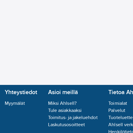
Yhteystiedot
Asioi meillä
Tietoa Ah
Myymälät
Miksi Ahlsell?
Toimialat
Tule asiakkaaksi
Palvelut
Toimitus- ja jakeluehdot
Tuoteluette
Laskutusosoitteet
Ahlsell ver
Henkilötieto