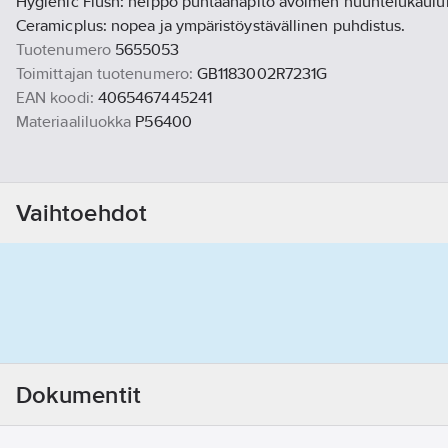
Hygienic Flush: helppo puhtaanapito avoimen huuhtelukauluk
Ceramicplus: nopea ja ympäristöystävällinen puhdistus.
Tuotenumero
5655053
Toimittajan tuotenumero:
GB1183002R7231G
EAN koodi:
4065467445241
Materiaaliluokka
P56400
Vaihtoehdot
Dokumentit