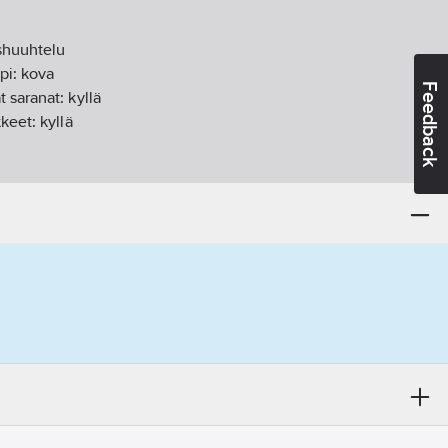
shuuhtelu
pi:
kova
Feedback
t saranat:
kyllä
kkeet:
kyllä
ova
putki
inonappi
kyllä