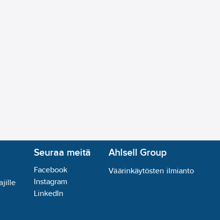
tely:
ei
ennustapa:
kyllä
:
kyllä
kyllä
tuin:
kyllä
Seuraa meitä
Ahlsell Group
Facebook
Väärinkäytösten ilmianto
Instagram
jille
LinkedIn