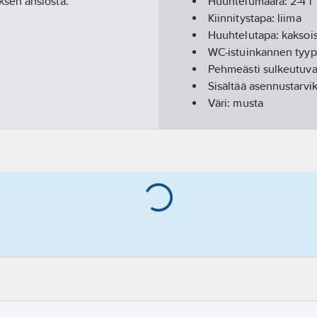
sen ansiosta.
Huuhtelumäärä:
2-4
l
Kiinnitystapa:
liima
Huuhtelutapa:
kaksoi
WC-istuinkannen tyyp
Pehmeästi sulkeutuva
Sisältää asennustarvi
Väri:
musta
Materiaali:
keramiikka
Tyyppi:
vapaasti seis
Lähdön suunta:
lyhyt 
WC-istuinkansi:
kyllä
Korkeus:
855
mm
Leveys:
370
mm
Syvyys:
680
mm
Kiiltoaste:
matta
Huuhtelutoiminto:
pa
Piiloviemäri:
kyllä
Likaahylkivä:
kyllä
Vesiliitäntä, oikealle: