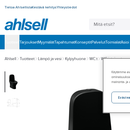
Tietoa Ahlsellista
Kestävä kehitys
Yhteystiedot
Tuotteet
‎Tarjoukset
Myymälät
Tapahtumat
Konseptit
Palvelut
Toimialat
Asioi
Ahlsell
Tuotteet
Lämpö ja vesi
Kylpyhuone
WC:t
WC-istuimet
Käytämme eväs
ominaisuuksia
mainonta- ja
Eväste