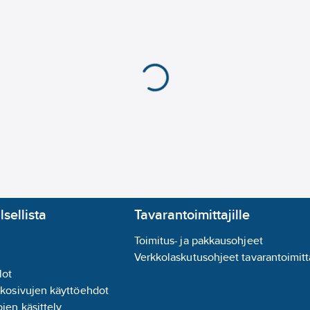
Piilokiinnitys:
kyllä
Huuhtelumuoto:
syvä
Antibakteerinen käsit
Malliriippuvainen as
Sulkuventtiilillä:
kyllä
Huuhtelukaulukseton
Raikastimella:
ei
Vesiliitäntä, alaspäin:
Helposti irrotettava is
Hajunpoisto:
ei
lsellista
Tavarantoimittajille
Toimitus- ja pakkausohjeet
Verkkolaskutusohjeet tavarantoimitta
lot
kkosivujen käyttöehdot
jen käsittely