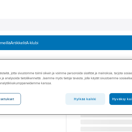
 meillä
Artikkelit
A-klubi
teitä, jotta sivustomme toimii oikein ja voimme personoida sisältöä ja mainoksia, tarjota sosia
GUSTAVSBERG
 ja analysoida tietoliikennettä. Jaamme myös tietoja tavasta, jolla käytät sivustoamme sosiaali
WC-laite Gustav
 analytiikkakumppaneidemme kanssa.
WC-LAITE ESTETIC MAT
Tuotenumero
5655053
Hylkää kaikki
Hyväksy kai
asetukset
Toimittajan tuotenumero:
GB