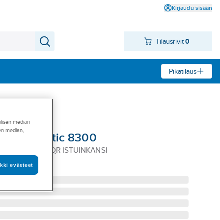
Kirjaudu sisään
Tilausrivit
0
Pikatilaus
alisen median
sen median,
sberg Estetic 8300
TA MUSTA SC&QR ISTUINKANSI
kki evästeet
1183002R7231G