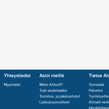
Yhteystiedot
Asioi meillä
Tietoa Ah
Myymälät
Miksi Ahlsell?
Toimialat
Tule asiakkaaksi
Palvelut
Toimitus- ja jakeluehdot
Tuoteluette
Laskutusosoitteet
Ahlsell ver
Henkilötieto