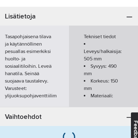
Lisätietoja
Tasapohjaisena tilava
Tekniset tiedot
ja käytännöllinen
pesuallas esimerkiksi
Leveys/halkaisija:
huolto- ja
505
mm
sosiaalitiloihin. Leveä
Syvyys:
490
hanatila. Seinää
mm
suojaava taustalevy.
Korkeus:
150
Varusteet:
mm
ylijuoksupohjaventtiilim
Materiaali:
vesilukko, tulppa,
ruostumaton
ketju, kannake ja
teräs
Vaihtoehdot
taustalevy 185 x 505
Feedba
mm. Altaan syvyys 150
Huultelualtaiden
mm. Mitat 505 x 490 x
lukumäärä:
1