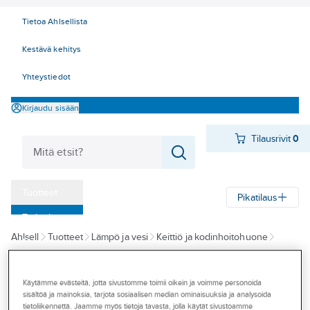
Tietoa Ahlsellista
Kestävä kehitys
Yhteystiedot
Kirjaudu sisään
Tilausrivit
0
Tuotteet
Pikatilaus
‎Tarjoukset
Ahlsell
Tuotteet
Lämpö ja vesi
Keittiö ja kodinhoitohuone
Myymälät
Kodinhoitohuoneen altaat
Tapahtumat
Käytämme evästeitä, jotta sivustomme toimii oikein ja voimme personoida
KWC
Konseptit
sisältöä ja mainoksia, tarjota sosiaalisen median ominaisuuksia ja analysoida
Seinäallas KWC
tietoliikennettä. Jaamme myös tietoja tavasta, jolla käytät sivustoamme