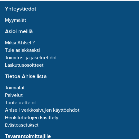
Yhteystiedot
Antibakteerinen
käsittely:
ei
Myymälät
Asioi meillä
Pohjaventtiilillä
ja integroidulla
Miksi Ahlsell?
ylivuotoaukolla:
Tule asiakkaaksi
ei
Toimitus- ja jakeluehdot
Laskutusosoitteet
Likaahylkivä:
ei
Tietoa Ahlsellista
Kiinnitystapa:
Toimialat
muu
Palvelut
Sisältää
Tuoteluettelot
hanan:
ei
Ahlsell verkkosivujen käyttöehdot
Position of
Henkilötietojen käsittely
sink(s):
Evästeasetukset
vasen/oikea
Tavarantoimittajille
(vaihdettavissa)