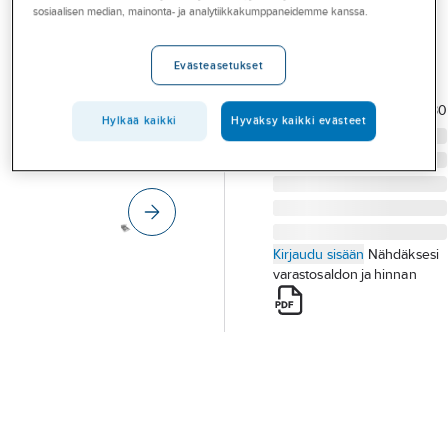
Palvelut
sosiaalisen median, mainonta- ja analytiikkakumppaneidemme kanssa.
Keitele
RST-PESUALLAS
Toimialat
Evästeasetukset
KEITELE 340020
Asioi meillä
Tuotenumero
5933103
Toimittajan
203.0499.180
tuotenumero:
Artikkelit
Hylkää kaikki
Hyväksy kaikki evästeet
A-klubi
Kirjaudu sisään
Nähdäksesi
varastosaldon ja hinnan