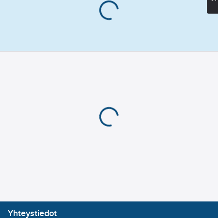
kaapelikanavien,
halkaisija:
12
rasioiden jne.
mm
liimaamiseen.
Materiaali: ABS ja
Esilämmitysaika:
lasikuitu. Lämpötilan
3
min
säätö. Syöttöteho: 0,7-
1,2 kg/h. Vaihdettavat
suuttimet. Syöttöteho:
1000 g/h. Lisäsuutin 1
kpl.
Tuotenumero
505063
Toimittajan
505063
tuotenumero:
EAN
3394661008367
koodi:
Materiaaliluokka
K0503B
Yhteystiedot