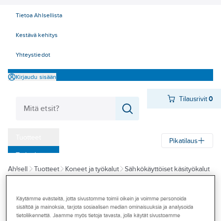
Tietoa Ahlsellista
Kestävä kehitys
Yhteystiedot
Kirjaudu sisään
Tilausrivit
0
Tuotteet
Pikatilaus
‎Tarjoukset
Ahlsell
Tuotteet
Koneet ja työkalut
Sähkökäyttöiset käsityökalut
Myymälät
Sähkökäyttöiset käsityökalut, verkkoliitäntä
Tapahtumat
Muut verkkokäyttöiset käsikoneet
Kuumaliimapistoolit
Käytämme evästeitä, jotta sivustomme toimii oikein ja voimme personoida
sisältöä ja mainoksia, tarjota sosiaalisen median ominaisuuksia ja analysoida
Konseptit
tietoliikennettä. Jaamme myös tietoja tavasta, jolla käytät sivustoamme
IRONSIDE