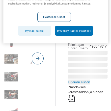
Palvelut
Akkuräikkäavain
sosiaalisen median, mainonta- ja analytiikkakumppaneidemme kanssa.
Milwaukee M12
Toimialat
FHIR14-0
Evästeasetukset
Asioi meillä
AKKURÄIKKÄAVAIN
Artikkelit
MILWAUKEE M12
Hylkää kaikki
Hyväksy kaikki evästeet
FHIR14-0
A-klubi
Tuotenumero
757823
Toimittajan
4933478171
tuotenumero:
Kirjaudu sisään
Nähdäksesi
varastosaldon ja hinnan