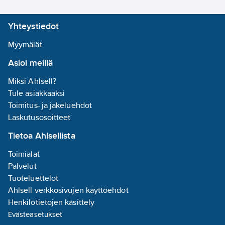
käyttöajan. Kiristää ja
irrottaa 210 kpl M8-
Yhteystiedot
muttereita yhdellä
M12™ B2-akun
Myymälät
latauksella. REDLINK
Asioi meillä
PLUS™ -elektroniikka
tarjoaa kehittyneen
Miksi Ahlsell?
digitaalisen
Tule asiakkaaksi
ylikuormitussuojan
Toimitus- ja jakeluehdot
sekä työkalulle että
Laskutusosoitteet
akulle parantaen
Tietoa Ahlsellista
ainutlaatuisella tavalla
työkalun
Toimialat
suorituskykyä
Palvelut
kuormituksessa.
Tuoteluettelot
REDLITHIUM™-akun
Ahlsell verkkosivujen käyttöehdot
ylivoimainen rakenne,
Henkilötietojen käsittely
elektroniikka ja
Evästeasetukset
jatkuva suorituskyky