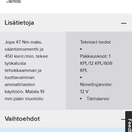
Lisätietoja
Jopa 47 Nm maks.
Tekniset tiedot
vääntömomentti ja
450 kierr./min. tekee
Pakkauskoot:
1
työkalusta
KPL/12 KPL/608
tehokkaamman ja
KPL
tuottavamman
ammattilaisten
Nimellisjännite:
käyttöön. Matala 19
12
V
mm pään muotoilu
Tärinäarvo:
mahdollistaa
2.88
m/s²
työskentelyn ahtaissa
Vaihtoehdot
tiloissa. Portaaton
Tyhjäkäynnin
Feedba
nopeudensäätö
kierrosluku: