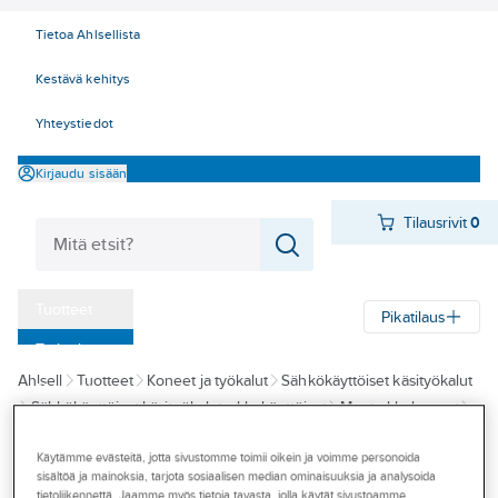
Tietoa Ahlsellista
Kestävä kehitys
Yhteystiedot
Kirjaudu sisään
Tilausrivit
0
Tuotteet
Pikatilaus
‎Tarjoukset
Ahlsell
Tuotteet
Koneet ja työkalut
Sähkökäyttöiset käsityökalut
Myymälät
Sähkökäyttöiset käsityökalut, akkukäyttöiset
Muut akkukoneet
Tapahtumat
Akkuräikkäavaimet
Käytämme evästeitä, jotta sivustomme toimii oikein ja voimme personoida
Konseptit
sisältöä ja mainoksia, tarjota sosiaalisen median ominaisuuksia ja analysoida
MILWAUKEE
tietoliikennettä. Jaamme myös tietoja tavasta, jolla käytät sivustoamme