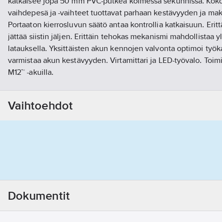
katkaisee jopa 50 mm PVC-putkea kolmessa sekunnissa. Koko
vaihdepesä ja -vaihteet tuottavat parhaan kestävyyden ja ma
Portaaton kierrosluvun säätö antaa kontrollia katkaisuun. Eritt
jättää siistin jäljen. Erittäin tehokas mekanismi mahdollistaa 
latauksella. Yksittäisten akun kennojen valvonta optimoi työk
varmistaa akun kestävyyden. Virtamittari ja LED-työvalo. Toi
M12™ -akuilla.
Tuotenumero
476043
Toimittajan tuotenumero:
4933416550
Vaihtoehdot
EAN koodi:
4002395237203
Materiaaliluokka
K02101
Dokumentit