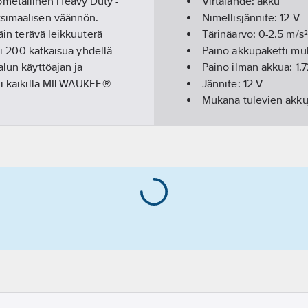
metallinen Heavy Duty -
Virtalähde:
akku
ksimaalisen väännön.
Nimellisjännite:
12
V
äin terävä leikkuuterä
Tärinäarvo:
0-2.5
m/s²
yli 200 katkaisua yhdellä
Paino akkupaketti mu
alun käyttöajan ja
Paino ilman akkua:
1.
mii kaikilla MILWAUKEE®
Jännite:
12
V
Mukana tulevien akk
Tyhjäkäynnin kierrosl
Laitteen paino:
2.3
kg
Latauslaite:
ei