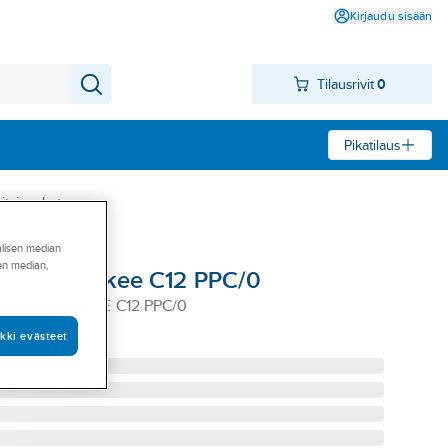
Kirjaudu sisään
Tilausrivit
0
Pikatilaus
t- ja sahat
alisen median
sen median,
uri Milwaukee C12 PPC/0
RI MILWAUKEE C12 PPC/0
kki evästeet
33416550