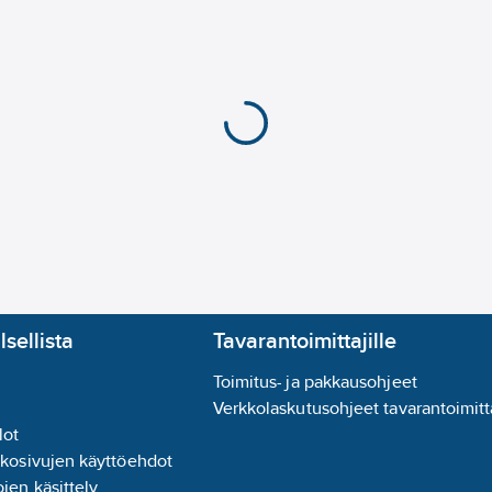
lsellista
Tavarantoimittajille
Toimitus- ja pakkausohjeet
Verkkolaskutusohjeet tavarantoimitta
lot
kkosivujen käyttöehdot
jen käsittely