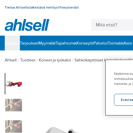
Tietoa Ahlsellista
Kestävä kehitys
Yhteystiedot
Tuotteet
‎Tarjoukset
Myymälät
Tapahtumat
Konseptit
Palvelut
Toimialat
Asioi
Ahlsell
Tuotteet
Koneet ja työkalut
Sähkökäyttöiset käsityökalut
Sä
Käytämme eväs
ominaisuuksia
mainonta- ja
Eväste