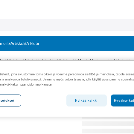
 meillä
Artikkelit
A-klubi
hkökäyttöiset käsityökalut, akkukäyttöiset
Muut akkukoneet
Akkuleikkuri
teitä, jotta sivustomme toimii oikein ja voimme personoida sisältöä ja mainoksia, tarjota sosia
MILWAUKEE
 ja analysoida tietoliikennettä. Jaamme myös tietoja tavasta, jolla käytät sivustoamme sosiaali
Akkumuovileikk
 analytiikkakumppaneidemme kanssa.
AKKUMUOVIPUTKILEIKKU
Tuotenumero
476043
Hylkää kaikki
Hyväksy kai
asetukset
Toimittajan tuotenumero:
49