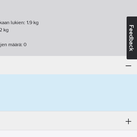
kaan lukien:
1.9
kg
Feedback
72
kg
ujen määrä:
0
uku:
500
1/min