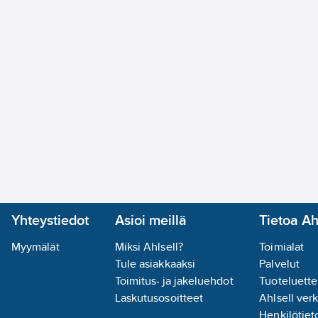
Yhteystiedot
Asioi meillä
Tietoa Ah
Myymälät
Miksi Ahlsell?
Toimialat
Tule asiakkaaksi
Palvelut
Toimitus- ja jakeluehdot
Tuoteluette
Laskutusosoitteet
Ahlsell ver
Henkilötieto