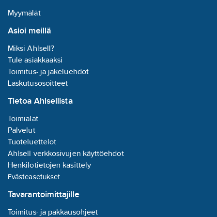
Työkalun säädettävät
Myymälät
ruuvaustilat takaavat
Asioi meillä
tarkasti hallitun
työskentelyn, sillä
Miksi Ahlsell?
niiden avulla vältetään
Tule asiakkaaksi
ruuvinkantojen
Toimitus- ja jakeluehdot
murtuminen ja
Laskutusosoitteet
työkappaleiden
vaurioituminen.
Tietoa Ahlsellista
Käyttötilat hidastavat
Toimialat
(A) tai pysäyttävät (B)
Palvelut
iskuruuvinvääntimen
Tuoteluettelot
pyörimisliikkeen
Ahlsell verkkosivujen käyttöehdot
oikealla hetkellä.
Henkilötietojen käsittely
Käyttötiloja voidaan
Evästeasetukset
valita ja säätää Bosch
Toolbox -sovelluksen
Tavarantoimittajille
kautta.
Toimitus- ja pakkausohjeet
Iskuruuvinväännin on