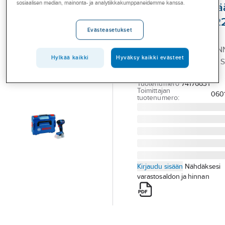
sosiaalisen median, mainonta- ja analytiikkakumppaneidemme kanssa.
Palvelut
Akkuiskuruuvinvä
Bosch GDR 18V-2
Toimialat
Evästeasetukset
SOLO
Asioi meillä
AKKUISKURUUVINVÄÄN
Hylkää kaikki
Hyväksy kaikki evästeet
Artikkelit
BOSCH GDR 18V-220 C 
GCY L-BOXX
A-klubi
Tuotenumero
74176631
Toimittajan
060
tuotenumero:
Kirjaudu sisään
Nähdäksesi
varastosaldon ja hinnan