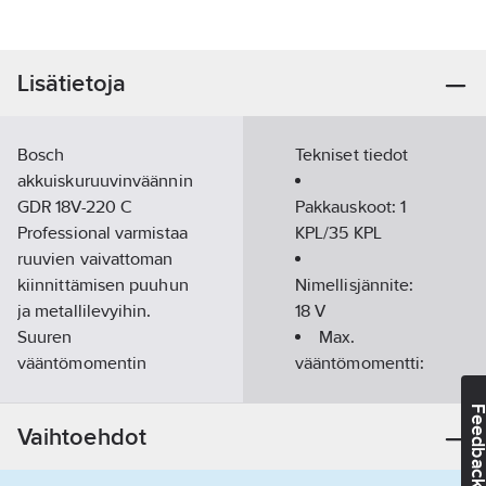
Lisätietoja
Bosch
Tekniset tiedot
akkuiskuruuvinväännin
GDR 18V-220 C
Pakkauskoot:
1
Professional varmistaa
KPL/35 KPL
ruuvien vaivattoman
kiinnittämisen puuhun
Nimellisjännite:
ja metallilevyihin.
18
V
Suuren
Max.
vääntömomentin
vääntömomentti:
tuottava kompakti
220
Nm
Feedba
iskuruuvinväännin on
Mukana
Vaihtoehdot
varustettu ¼":n
tulevien
kuusiokiinnityksellä ja
akkujen määrä: