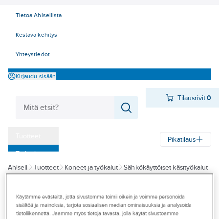
Tietoa Ahlsellista
Kestävä kehitys
Yhteystiedot
Kirjaudu sisään
Tilausrivit
0
Tuotteet
Pikatilaus
‎Tarjoukset
Ahlsell
Tuotteet
Koneet ja työkalut
Sähkökäyttöiset käsityökalut
Myymälät
Sähkökäyttöiset käsityökalut, akkukäyttöiset
Tapahtumat
Iskuporakoneet/ruuvinvääntimet, akkukäyttöiset
Käytämme evästeitä, jotta sivustomme toimii oikein ja voimme personoida
sisältöä ja mainoksia, tarjota sosiaalisen median ominaisuuksia ja analysoida
Konseptit
tietoliikennettä. Jaamme myös tietoja tavasta, jolla käytät sivustoamme
BOSCH