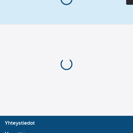
Selkeä
millimetriasteikko.
Toleranssi EU:n
tarkkuusnormin II
mukaan.
Tuotenumero
7024556
Toimittajan
273168
tuotenumero:
EAN
3394661500465
koodi:
Materiaaliluokka
K08101
Yhteystiedot