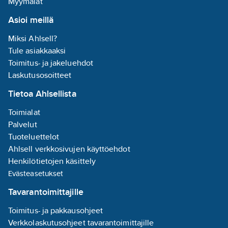
Myymälät
Asioi meillä
Miksi Ahlsell?
Tule asiakkaaksi
Toimitus- ja jakeluehdot
Laskutusosoitteet
Tietoa Ahlsellista
Toimialat
Palvelut
Tuoteluettelot
Ahlsell verkkosivujen käyttöehdot
Henkilötietojen käsittely
Evästeasetukset
Tavarantoimittajille
Toimitus- ja pakkausohjeet
Verkkolaskutusohjeet tavarantoimittajille