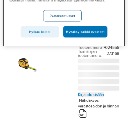
sosiaalisen median, mainonta- ja analytiikkakumppaneidemme kanssa.
Palvelut
Ironside Self-
Lock
Toimialat
Evästeasetukset
RULLAMITTA
Asioi meillä
5M/25MM SELF-
Hylkää kaikki
Hyväksy kaikki evästeet
Artikkelit
LOCK IRONSIDE
150046
A-klubi
Tuotenumero
7024556
Toimittajan
273168
tuotenumero:
Kirjaudu sisään
Nähdäksesi
varastosaldon ja hinnan