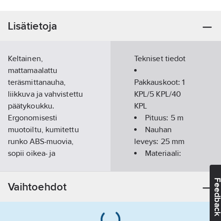
Lisätietoja
Keltainen,
Tekniset tiedot
mattamaalattu
teräsmittanauha,
Pakkauskoot:
1
liikkuva ja vahvistettu
KPL/5 KPL/40
päätykoukku.
KPL
Ergonomisesti
Pituus:
5
m
muotoiltu, kumitettu
Nauhan
runko ABS-muovia,
leveys:
25
mm
sopii oikea- ja
Materiaali:
vasenkätisille.
teräs
Vyökiinnike.
Feedba
Vaihtoehdot
Itsekelautuva nauha
jarrulla ja
itselukituksella.