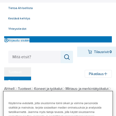
Tietoa Ahlsellista
Kestävä kehitys
Yhteystiedot
Kirjaudu sisään
Tilausrivit
0
Tuotteet
Pikatilaus
‎Tarjoukset
Ahlsell
Tuotteet
Koneet ja työkalut
Mittaus- ja merkintätyökalut
Myymälät
Mittanauhat, taittomitat, etäisyysmittarit
Mittanauhat ja mittapyörät
Tapahtumat
Käytämme evästeitä, jotta sivustomme toimii oikein ja voimme personoida
IRONSIDE
sisältöä ja mainoksia, tarjota sosiaalisen median ominaisuuksia ja analysoida
Konseptit
Rullamitta
tietoliikennettä. Jaamme myös tietoja tavasta, jolla käytät sivustoamme