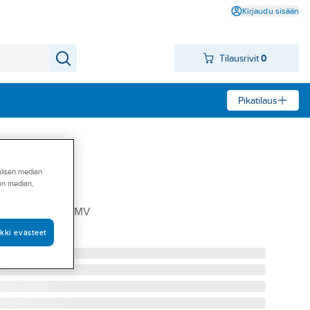
Kirjaudu sisään
Tilausrivit
0
Pikatilaus
alisen median
sen median,
ex 8603
PEX 8603180SB MV
kki evästeet
 03 180 SB