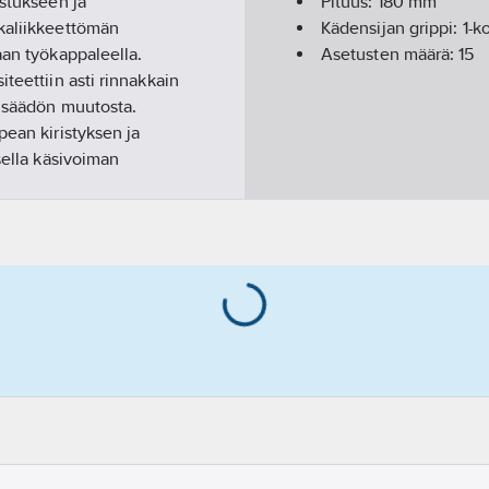
istukseen ja
Pituus:
180
mm
kkaliikkeettömän
Kädensijan grippi:
1-k
aan työkappaleella.
Asetusten määrä:
15
teettiin asti rinnakkain
a säädön muutosta.
pean kiristyksen ja
sella käsivoiman
.