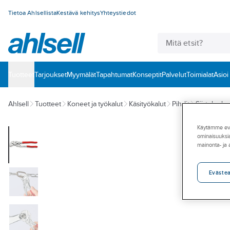
Tietoa Ahlsellista
Kestävä kehitys
Yhteystiedot
Tuotteet
‎Tarjoukset
Myymälät
Tapahtumat
Konseptit
Palvelut
Toimialat
Asioi
Ahlsell
Tuotteet
Koneet ja työkalut
Käsityökalut
Pihdit
Siirtoleuka-
Käytämme eväs
ominaisuuksia
mainonta- ja
Eväste