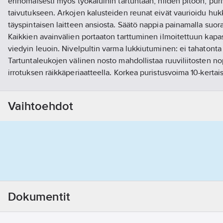
erinomaisesti myös työkaluihin tartuntaan, niiden pitoon, pur
taivutukseen. Arkojen kalusteiden reunat eivät vaurioidu hu
täyspintaisen laitteen ansiosta. Säätö nappia painamalla suor
Kaikkien avainvälien portaaton tarttuminen ilmoitettuun kapasi
viedyin leuoin. Nivelpultin varma lukkiutuminen: ei tahatont
Tartuntaleukojen välinen nosto mahdollistaa ruuviliitosten no
irrotuksen räikkäperiaatteella. Korkea puristusvoima 10-kertai
vahvistuksella. Kromivanadiinisähköteräs, taottu, öljykarkaistu
Tuotenumero
T05009555
Vaihtoehdot
Toimittajan tuotenumero:
86 03 180 SB
EAN koodi:
4003773028819
Materiaaliluokka
K05301
Dokumentit