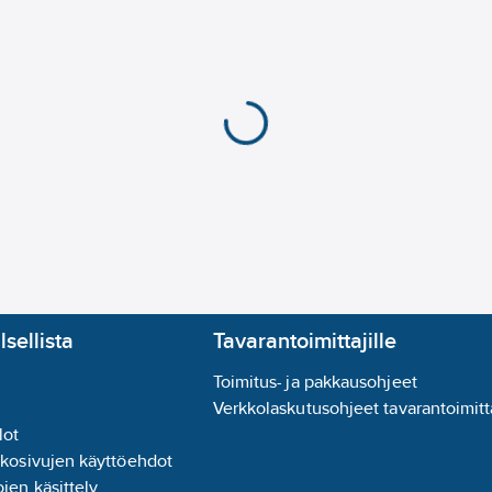
lsellista
Tavarantoimittajille
Toimitus- ja pakkausohjeet
Verkkolaskutusohjeet tavarantoimitta
lot
kkosivujen käyttöehdot
jen käsittely