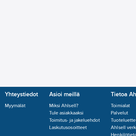
Yhteystiedot
Asioi meillä
Tietoa Ah
Myymälät
Miksi Ahlsell?
Toimialat
Tule asiakkaaksi
Palvelut
Toimitus- ja jakeluehdot
Tuoteluette
Laskutusosoitteet
Ahlsell ver
Henkilötieto