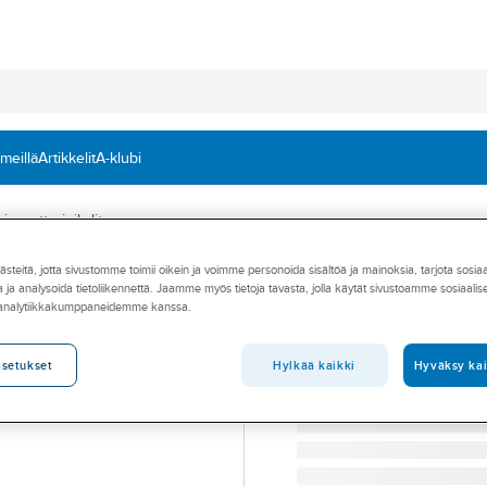
 meillä
Artikkelit
A-klubi
 ja mutteripihdit
teitä, jotta sivustomme toimii oikein ja voimme personoida sisältöä ja mainoksia, tarjota sosia
KNIPEX
 ja analysoida tietoliikennettä. Jaamme myös tietoja tavasta, jolla käytät sivustoamme sosiaali
Pihtiavain Knip
 analytiikkakumppaneidemme kanssa.
PIHTIAVAIN 180MM KNI
Tuotenumero
T05009555
Hylkää kaikki
Hyväksy kai
asetukset
Toimittajan tuotenumero:
86