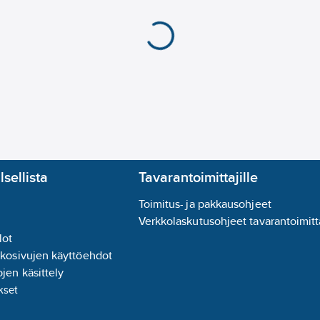
lsellista
Tavarantoimittajille
Toimitus- ja pakkausohjeet
Verkkolaskutusohjeet tavarantoimitta
lot
kkosivujen käyttöehdot
jen käsittely
kset