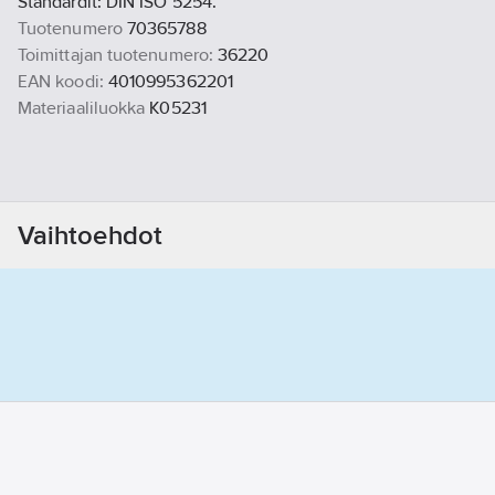
Standardit: DIN ISO 5254.
Tuotenumero
70365788
Toimittajan tuotenumero:
36220
EAN koodi:
4010995362201
Materiaaliluokka
K05231
Vaihtoehdot