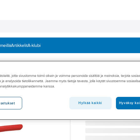
 meillä
Artikkelit
A-klubi
spihdit
teitä, jotta sivustomme toimii oikein ja voimme personoida sisältöä ja mainoksia, tarjota sosia
WIHA
 ja analysoida tietoliikennettä. Jaamme myös tietoja tavasta, jolla käytät sivustoamme sosiaali
Lukkorengaspihd
 analytiikkakumppaneidemme kanssa.
ulkorenkaisiin
Hylkää kaikki
Hyväksy kai
asetukset
LUKKORENGASPIHDIT A2
Tuotenumero
70365788
Toimittajan tuotenumero:
36