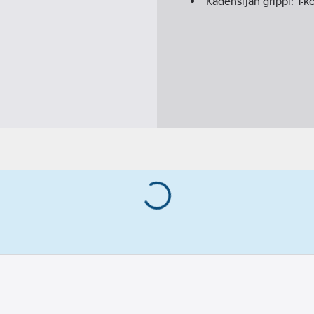
Kädensijan grippi:
1-k