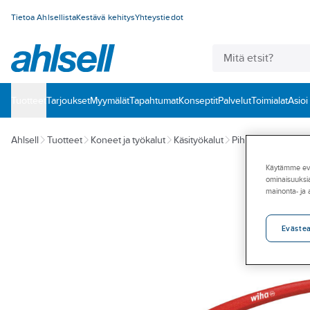
Tietoa Ahlsellista
Kestävä kehitys
Yhteystiedot
Tuotteet
‎Tarjoukset
Myymälät
Tapahtumat
Konseptit
Palvelut
Toimialat
Asioi
Ahlsell
Tuotteet
Koneet ja työkalut
Käsityökalut
Pihdit
Lukkorenga
Käytämme eväs
ominaisuuksia
mainonta- ja
Eväste