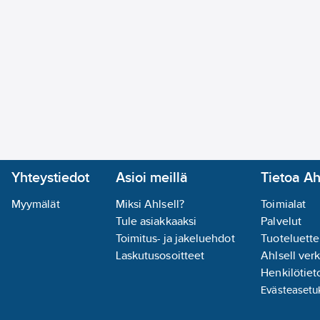
Yhteystiedot
Asioi meillä
Tietoa Ah
Myymälät
Miksi Ahlsell?
Toimialat
Tule asiakkaaksi
Palvelut
Toimitus- ja jakeluehdot
Tuoteluette
Laskutusosoitteet
Ahlsell ver
Henkilötieto
Evästeasetu