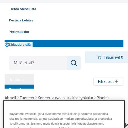
Tietoa Ahlsellista
Kestävä kehitys
Yhteystiedot
Kirjaudu sisään
Tilausrivit
0
Tuotteet
Pikatilaus
‎Tarjoukset
Ahlsell
Tuotteet
Koneet ja työkalut
Käsityökalut
Pihdit
Myymälät
Lukkorengaspihdit
Tapahtumat
Käytämme evästeitä, jotta sivustomme toimii oikein ja voimme personoida
BGS TECHNIC
sisältöä ja mainoksia, tarjota sosiaalisen median ominaisuuksia ja analysoida
Konseptit
Lukkorengaspihtis
tietoliikennettä. Jaamme myös tietoja tavasta, jolla käytät sivustoamme