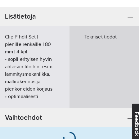
Lisätietoja
Clip Pihdit Set |
Tekniset tiedot
pienille renkaille | 80
mm | 4 kpl.
• sopii erityisen hyvin
ahtaisiin tiloihin, esim.
lämmitysmekaniikka,
mallirakennus ja
pienkoneiden korjaus
• optimaalisesti
muotoillut kädensijat
kahdella sormella
Feedba
Vaihtoehdot
• kärki Ø 1 mm
• kädensija
upotuseristetty