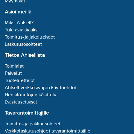
Myymälät
Asioi meillä
Miksi Ahlsell?
Tule asiakkaaksi
Toimitus- ja jakeluehdot
Laskutusosoitteet
Tietoa Ahlsellista
Toimialat
Palvelut
Tuoteluettelot
Ahlsell verkkosivujen käyttöehdot
Henkilötietojen käsittely
Evästeasetukset
Tavarantoimittajille
Toimitus- ja pakkausohjeet
Verkkolaskutusohjeet tavarantoimittajille