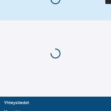
Soveltuu
ulkopuoliselle
lukkorenkaalle:
kyllä
Yhteystiedot