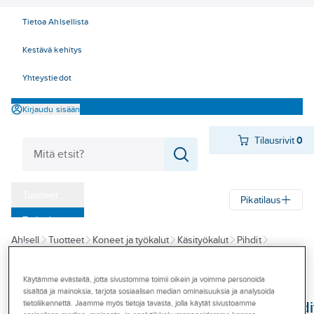
Tietoa Ahlsellista
Kestävä kehitys
Yhteystiedot
Kirjaudu sisään
Tilausrivit
0
Tuotteet
Pikatilaus
‎Tarjoukset
Ahlsell
Tuotteet
Koneet ja työkalut
Käsityökalut
Pihdit
Myymälät
Lukkorengaspihdit
Tapahtumat
Käytämme evästeitä, jotta sivustomme toimii oikein ja voimme personoida
IRONSIDE
sisältöä ja mainoksia, tarjota sosiaalisen median ominaisuuksia ja analysoida
Konseptit
Lukkorengaspihdi
tietoliikennettä. Jaamme myös tietoja tavasta, jolla käytät sivustoamme