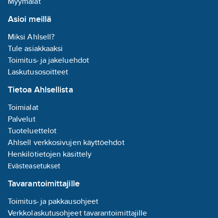
Myymälät
Asioi meillä
Miksi Ahlsell?
Tule asiakkaaksi
Toimitus- ja jakeluehdot
Laskutusosoitteet
Tietoa Ahlsellista
Toimialat
Palvelut
Tuoteluettelot
Ahlsell verkkosivujen käyttöehdot
Henkilötietojen käsittely
Evästeasetukset
Tavarantoimittajille
Toimitus- ja pakkausohjeet
Verkkolaskutusohjeet tavarantoimittajille