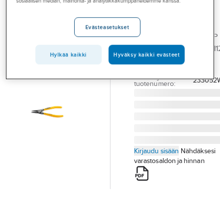
sosiaalisen median, mainonta- ja analytiikkakumppaneidemme kanssa.
Palvelut
Ironside
ulkorenkaisiin
Toimialat
Evästeasetukset
LUKKORENGASPIHTI UP
Asioi meillä
10-25MM IRONSIDE 12111
Hylkää kaikki
Hyväksy kaikki evästeet
Artikkelit
SUORA
Tuotenumero
233052W
A-klubi
Toimittajan
233052
tuotenumero:
Kirjaudu sisään
Nähdäksesi
varastosaldon ja hinnan