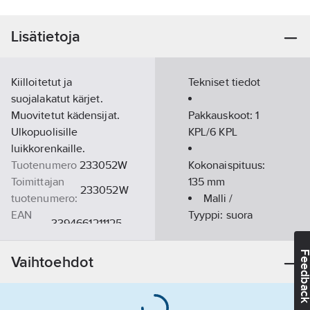
Lisätietoja
Kiilloitetut ja
Tekniset tiedot
suojalakatut kärjet.
Muovitetut kädensijat.
Pakkauskoot:
1
Ulkopuolisille
KPL/6 KPL
luikkorenkaille.
Tuotenumero
233052W
Kokonaispituus:
Toimittajan
135
mm
233052W
tuotenumero:
Malli /
EAN
Tyyppi:
suora
3394661211125
koodi:
Kiristysalue:
Materiaaliluokka
K0528B
10-25
mm
Feedba
Vaihtoehdot
Kädensijan
grippi:
1-
komponentti