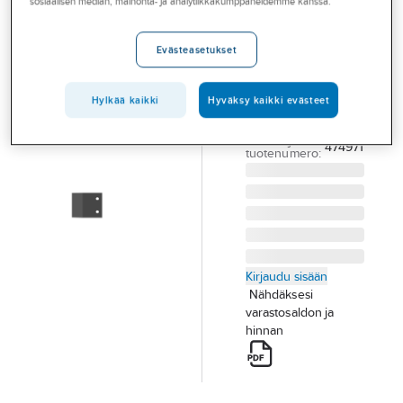
sosiaalisen median, mainonta- ja analytiikkakumppaneidemme kanssa.
Palvelut
Ironside
leikkuriin
Toimialat
Evästeasetukset
VARATERÄ M.P.
Asioi meillä
LEIKKURIIN
Hylkää kaikki
Hyväksy kaikki evästeet
Artikkelit
IRONSIDE 100820
Tuotenumero
474971
A-klubi
Toimittajan
474971
tuotenumero:
Kirjaudu sisään
Nähdäksesi
varastosaldon ja
hinnan