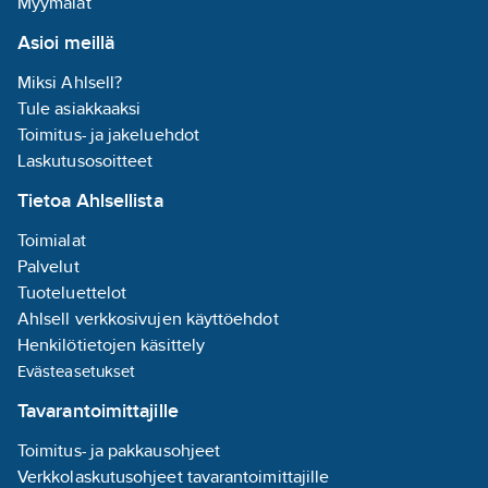
Myymälät
Asioi meillä
Miksi Ahlsell?
Tule asiakkaaksi
Toimitus- ja jakeluehdot
Laskutusosoitteet
Tietoa Ahlsellista
Toimialat
Palvelut
Tuoteluettelot
Ahlsell verkkosivujen käyttöehdot
Henkilötietojen käsittely
Evästeasetukset
Tavarantoimittajille
Toimitus- ja pakkausohjeet
Verkkolaskutusohjeet tavarantoimittajille