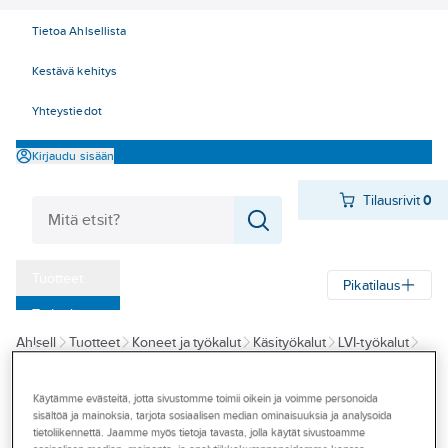
Tietoa Ahlsellista
Kestävä kehitys
Yhteystiedot
Kirjaudu sisään
Tilausrivit
0
Tuotteet
Pikatilaus
‎Tarjoukset
Ahlsell
Tuotteet
Koneet ja työkalut
Käsityökalut
LVI-työkalut
Myymälät
Putkileikkurit ja terät
Tapahtumat
Käytämme evästeitä, jotta sivustomme toimii oikein ja voimme personoida
IRONSIDE
sisältöä ja mainoksia, tarjota sosiaalisen median ominaisuuksia ja analysoida
Konseptit
Varaterä
tietoliikennettä. Jaamme myös tietoja tavasta, jolla käytät sivustoamme