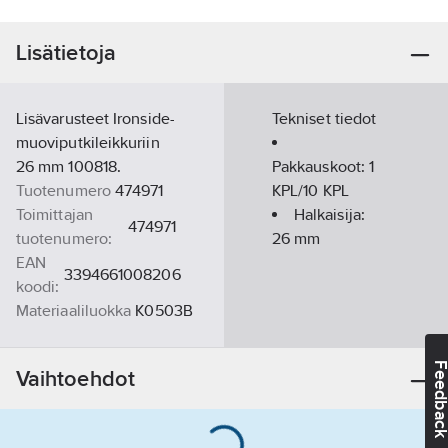
Lisätietoja
Lisävarusteet Ironside-
Tekniset tiedot
muoviputkileikkuriin
26 mm 100818.
Pakkauskoot:
1
Tuotenumero
474971
KPL/10 KPL
Toimittajan
Halkaisija:
474971
tuotenumero:
26
mm
EAN
3394661008206
koodi:
Materiaaliluokka
K0503B
Feedba
Vaihtoehdot