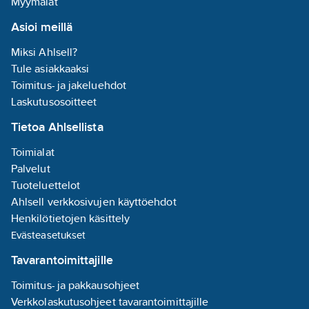
Myymälät
Asioi meillä
Miksi Ahlsell?
Tule asiakkaaksi
Toimitus- ja jakeluehdot
Laskutusosoitteet
Tietoa Ahlsellista
Toimialat
Palvelut
Tuoteluettelot
Ahlsell verkkosivujen käyttöehdot
Henkilötietojen käsittely
Evästeasetukset
Tavarantoimittajille
Toimitus- ja pakkausohjeet
Verkkolaskutusohjeet tavarantoimittajille