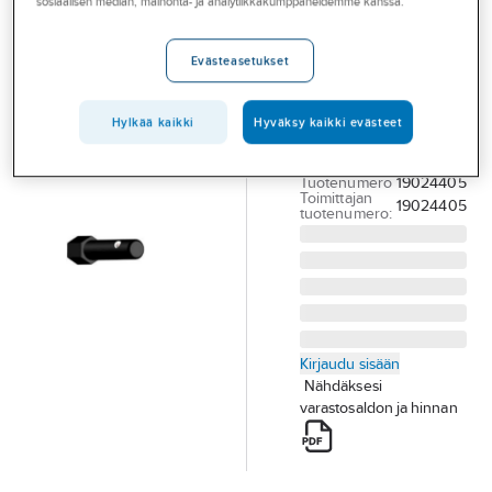
sosiaalisen median, mainonta- ja analytiikkakumppaneidemme kanssa.
Palvelut
pultti a-
collection
Toimialat
Evästeasetukset
PULTTI
Asioi meillä
PUTKILEUKKURI A-
Hylkää kaikki
Hyväksy kaikki evästeet
Artikkelit
COLLECTION
1881090
A-klubi
Tuotenumero
19024405
Toimittajan
19024405
tuotenumero:
Kirjaudu sisään
Nähdäksesi
varastosaldon ja hinnan