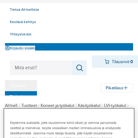
Tietoa Ahlsellista
Kestävä kehitys
Yhteystiedot
Kirjaudu sisään
Tilausrivit
0
Tuotteet
Pikatilaus
‎Tarjoukset
Ahlsell
Tuotteet
Koneet ja työkalut
Käsityökalut
LVI-työkalut
Myymälät
Putkileikkurit ja terät
Tapahtumat
Käytämme evästeitä, jotta sivustomme toimii oikein ja voimme personoida
A-COLLECTION
sisältöä ja mainoksia, tarjota sosiaalisen median ominaisuuksia ja analysoida
Konseptit
Putkileikkurin
tietoliikennettä. Jaamme myös tietoja tavasta, jolla käytät sivustoamme