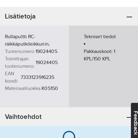
Lisätietoja
Rullapultti RC-
Tekniset tiedot
räikkäputkileikkuriin.
Tuotenumero
19024405
Pakkauskoot:
1
Toimittajan
KPL/150 KPL
19024405
tuotenumero:
EAN
7333123916235
koodi:
Materiaaliluokka
K05150
Feedba
Vaihtoehdot