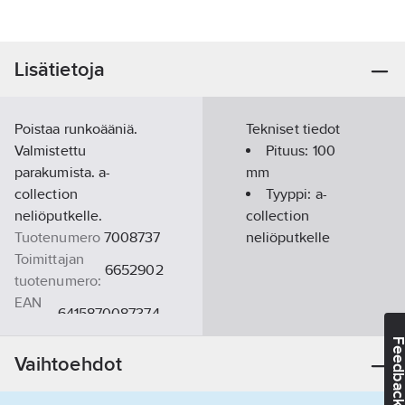
Lisätietoja
Poistaa runkoääniä.
Tekniset tiedot
Valmistettu
Pituus:
100
parakumista. a-
mm
collection
Tyyppi:
a-
neliöputkelle.
collection
Tuotenumero
7008737
neliöputkelle
Toimittajan
6652902
tuotenumero:
EAN
6415870087374
koodi:
Feedba
Materiaaliluokka
P7009B
Vaihtoehdot