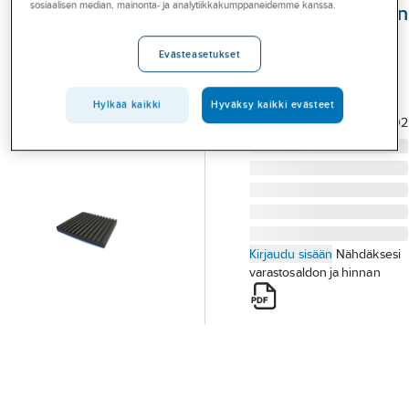
sosiaalisen median, mainonta- ja analytiikkakumppaneidemme kanssa.
Palvelut
Tärinänvaimennin
a-collection
Toimialat
Evästeasetukset
TÄRINÄNVAIMENNIN
Asioi meillä
100X100X8
Tuotenumero
7008737
Hylkää kaikki
Hyväksy kaikki evästeet
Artikkelit
Toimittajan
6652902
tuotenumero:
A-klubi
Kirjaudu sisään
Nähdäksesi
varastosaldon ja hinnan