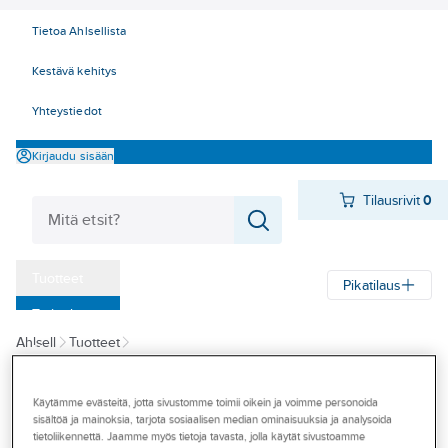
Tietoa Ahlsellista
Kestävä kehitys
Yhteystiedot
Kirjaudu sisään
Tilausrivit
0
Tuotteet
Pikatilaus
‎Tarjoukset
Ahlsell
Tuotteet
Myymälät
Kiinnitystarvikkeet, kannakointi ja asennustarvikkeet
Tapahtumat
Kannakointi ja asennustarvikkeet
Telinejärjestelmät ja konepedit
Käytämme evästeitä, jotta sivustomme toimii oikein ja voimme personoida
sisältöä ja mainoksia, tarjota sosiaalisen median ominaisuuksia ja analysoida
Konseptit
tietoliikennettä. Jaamme myös tietoja tavasta, jolla käytät sivustoamme
A-COLLECTION