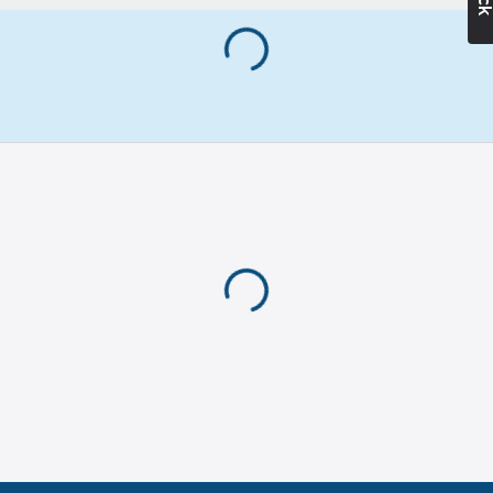
paksuus:
2.0
mm
Materiaali:
teräs
Pinnan
suojaus:
galvanoitu/elektrolyyttise
sinkitty