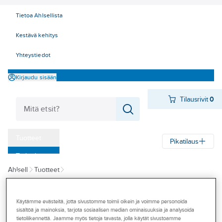
Tietoa Ahlsellista
Kestävä kehitys
Yhteystiedot
Kirjaudu sisään
Tilausrivit
0
Tuotteet
Pikatilaus
‎Tarjoukset
Ahlsell
Tuotteet
Myymälät
Kiinnitystarvikkeet, kannakointi ja asennustarvikkeet
Tapahtumat
Kannakointi ja asennustarvikkeet
Käytämme evästeitä, jotta sivustomme toimii oikein ja voimme personoida
Asennuskiskot, kierretangot ja tarvikkeet
L-kiskot
Konseptit
sisältöä ja mainoksia, tarjota sosiaalisen median ominaisuuksia ja analysoida
tietoliikennettä. Jaamme myös tietoja tavasta, jolla käytät sivustoamme