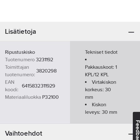
Lisätietoja
Ripustuskisko
Tekniset tiedot
Tuotenumero
3231192
Toimittajan
Pakkauskoot:
1
3820298
tuotenumero:
KPL/12 KPL
EAN
Virtakiskon
6415832311929
koodi:
korkeus:
30
Materiaaliluokka
P32100
mm
Kiskon
leveys:
30
mm
Pituus:
Feedba
2000
mm
Vaihtoehdot
Materiaalin