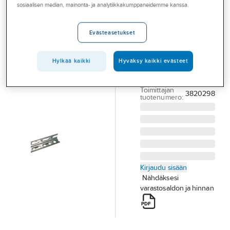
Palvelut
sosiaalisen median, mainonta- ja analytiikkakumppaneidemme kanssa.
A-COLLECTION
L-kisko a-
Toimialat
collection
Evästeasetukset
Asioi meillä
L-KISKO L2
30X30X2 ZN A-
Artikkelit
Hylkää kaikki
Hyväksy kaikki evästeet
COLLECTION
A-klubi
Tuotenumero
3231192
Toimittajan
3820298
tuotenumero:
Kirjaudu sisään
Nähdäksesi
varastosaldon ja hinnan