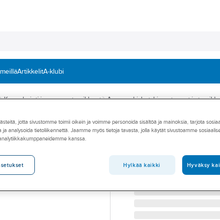
 meillä
Artikkelit
A-klubi
Kannakointi ja asennustarvikkeet
Asennuskiskot, kierretangot ja tarvikk
teitä, jotta sivustomme toimii oikein ja voimme personoida sisältöä ja mainoksia, tarjota sosia
FISCHER
 ja analysoida tietoliikennettä. Jaamme myös tietoja tavasta, jolla käytät sivustoamme sosiaali
Konsolikannake
 analytiikkakumppaneidemme kanssa.
KONSOLIKANNAKE FISCH
Tuotenumero
3219186
Hylkää kaikki
Hyväksy kai
asetukset
Toimittajan tuotenumero:
53