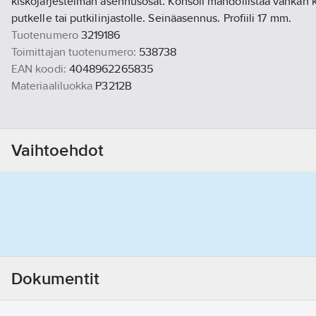
kiskojärjestelmän asennusosat. Konsoli mahdollistaa vankan k
putkelle tai putkilinjastolle. Seinäasennus. Profiili 17 mm.
Tuotenumero
3219186
Toimittajan tuotenumero:
538738
EAN koodi:
4048962265835
Materiaaliluokka
P3212B
Vaihtoehdot
Dokumentit