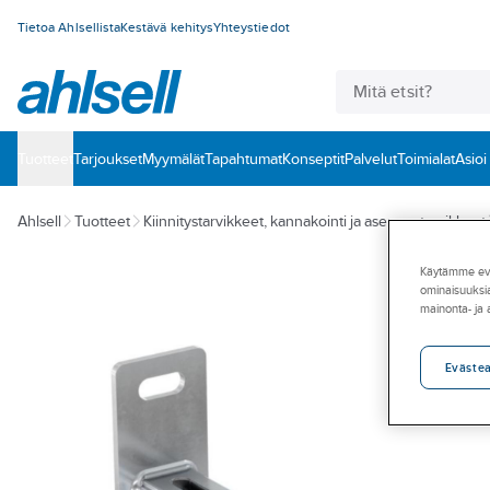
Tietoa Ahlsellista
Kestävä kehitys
Yhteystiedot
Tuotteet
‎Tarjoukset
Myymälät
Tapahtumat
Konseptit
Palvelut
Toimialat
Asioi
Ahlsell
Tuotteet
Kiinnitystarvikkeet, kannakointi ja asennustarvikkeet
Käytämme eväs
ominaisuuksia
mainonta- ja
Eväste