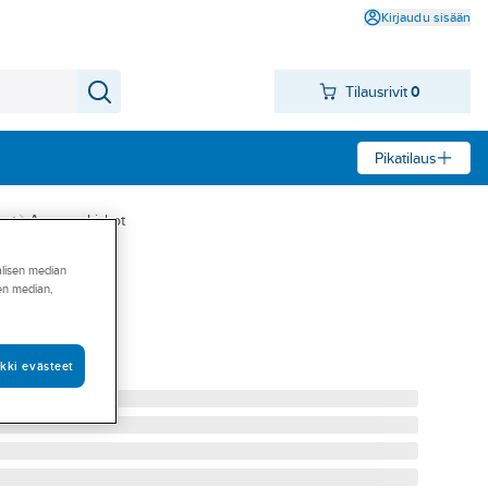
Kirjaudu sisään
Tilausrivit
0
Pikatilaus
eet
Asennuskiskot
alisen median
sen median,
 ALK
ER ALK 17-200
kki evästeet
8738