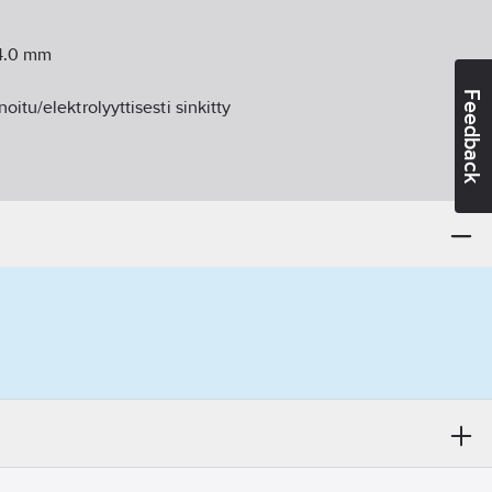
4.0
mm
Feedback
oitu/elektrolyyttisesti sinkitty