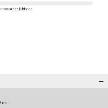
arastosaldon ja hinnan
7
mm