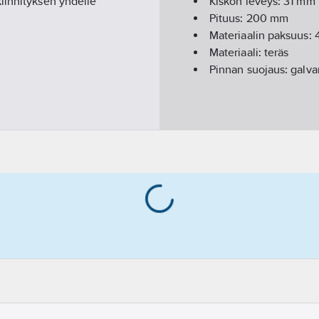
iinnityksen yhdelle
Kiskon leveys:
31
mm
Pituus:
200
mm
Materiaalin paksuus:
Materiaali:
teräs
Pinnan suojaus:
galvan