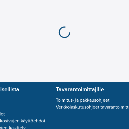
lsellista
Tavarantoimittajille
Toimitus- ja pakkausohjeet
Verkkolaskutusohjeet tavarantoimitta
lot
kkosivujen käyttöehdot
jen käsittely