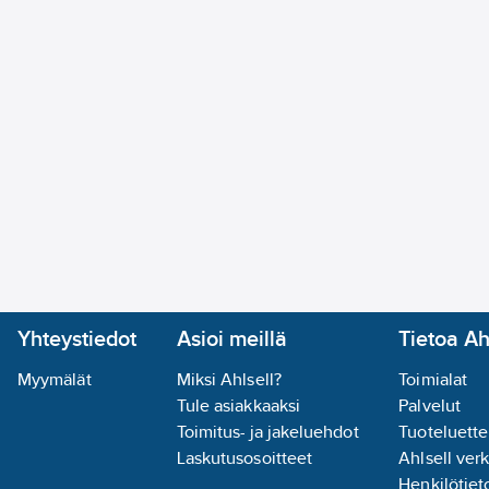
Yhteystiedot
Asioi meillä
Tietoa Ah
Myymälät
Miksi Ahlsell?
Toimialat
Tule asiakkaaksi
Palvelut
Toimitus- ja jakeluehdot
Tuoteluette
Laskutusosoitteet
Ahlsell ver
Henkilötieto