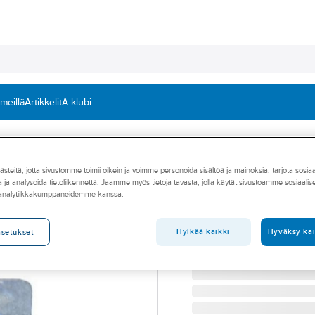
 meillä
Artikkelit
A-klubi
Kannakointi ja asennustarvikkeet
Asennuskiskot, kierretangot ja tarvikk
teitä, jotta sivustomme toimii oikein ja voimme personoida sisältöä ja mainoksia, tarjota sosia
SEJO
 ja analysoida tietoliikennettä. Jaamme myös tietoja tavasta, jolla käytät sivustoamme sosiaali
Kierrelukko Sikl
 analytiikkakumppaneidemme kanssa.
KIERRELUKKO SIKLA M8
Tuotenumero
3215641
Hylkää kaikki
Hyväksy kai
asetukset
Toimittajan tuotenumero:
32