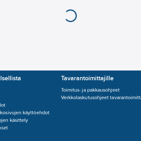
lsellista
Tavarantoimittajille
Toimitus- ja pakkausohjeet
Verkkolaskutusohjeet tavarantoimitta
lot
kkosivujen käyttöehdot
jen käsittely
kset