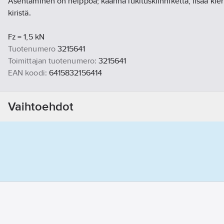
Asentaminen on helppoa; käännä lukituskiinnikettä, lisää kier
kiristä.
Fz = 1,5 kN
Tuotenumero
3215641
Toimittajan tuotenumero:
3215641
EAN koodi:
6415832156414
Materiaaliluokka
P3212A
Vaihtoehdot