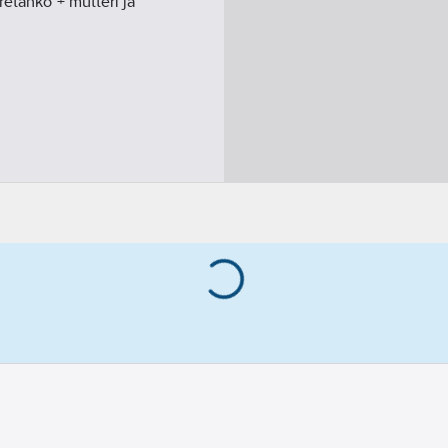
retanko + mutteri ja