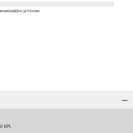
arastosaldon ja hinnan
00 KPL