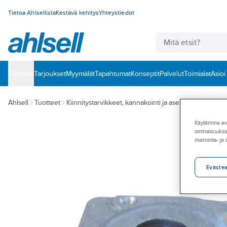
Tietoa Ahlsellista
Kestävä kehitys
Yhteystiedot
Tuotteet
‎Tarjoukset
Myymälät
Tapahtumat
Konseptit
Palvelut
Toimialat
Asioi
Ahlsell
Tuotteet
Kiinnitystarvikkeet, kannakointi ja asennustarvikkeet
Käytämme eväs
ominaisuuksia
mainonta- ja
Eväste