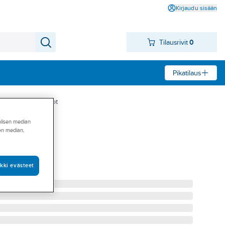
Kirjaudu sisään
Tilausrivit
0
Pikatilaus
eet
Asennuskiskot
alisen median
sen median,
a
kki evästeet
15641