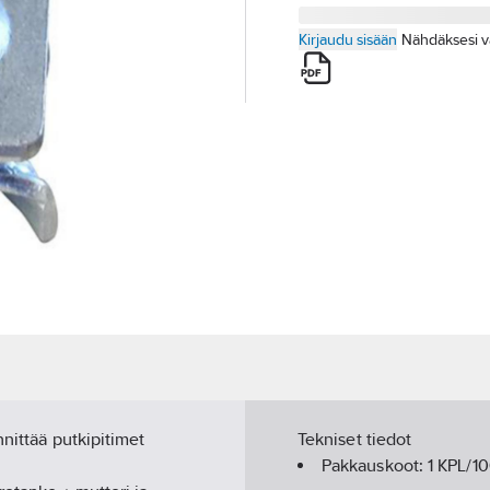
Kirjaudu sisään
Nähdäksesi v
nnittää putkipitimet
Tekniset tiedot
Pakkauskoot:
1 KPL/1