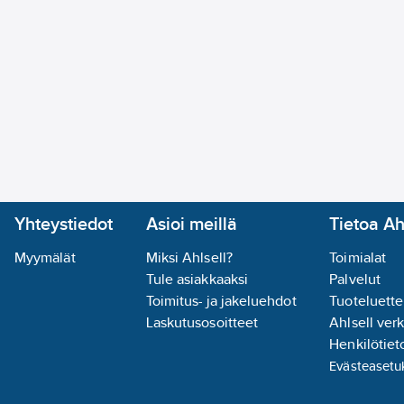
Yhteystiedot
Asioi meillä
Tietoa Ah
Myymälät
Miksi Ahlsell?
Toimialat
Tule asiakkaaksi
Palvelut
Toimitus- ja jakeluehdot
Tuoteluette
Laskutusosoitteet
Ahlsell ver
Henkilötieto
Evästeasetu